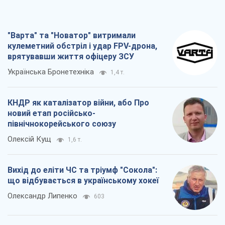
"Варта" та "Новатор" витримали
кулеметний обстріл і удар FPV-дрона,
врятувавши життя офіцеру ЗСУ
Українська Бронетехніка
1,4 т.
КНДР як каталізатор війни, або Про
новий етап російсько-
північнокорейського союзу
Олексій Кущ
1,6 т.
Вихід до еліти ЧС та тріумф "Сокола":
що відбувається в українському хокеї
Олександр Липенко
603