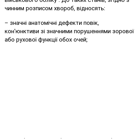
чинним розписом хвороб, відносять:
– значні анатомічні дефекти повік,
кон'юнктиви зі значними порушеннями зорової
або рухової функції обох очей;