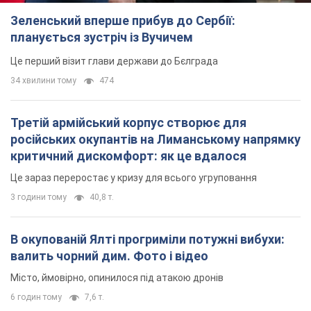
Зеленський вперше прибув до Сербії:
планується зустріч із Вучичем
Це перший візит глави держави до Бєлграда
34 хвилини тому
474
Третій армійський корпус створює для
російських окупантів на Лиманському напрямку
критичний дискомфорт: як це вдалося
Це зараз переростає у кризу для всього угруповання
3 години тому
40,8 т.
В окупованій Ялті прогриміли потужні вибухи:
валить чорний дим. Фото і відео
Місто, ймовірно, опинилося під атакою дронів
6 годин тому
7,6 т.