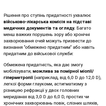
Рішення про ступінь придатності ухвалює
військово-лікарська комісія на підставі
медичних документів та огляду.
Багато
менш важких порушень зору або хронічні
захворювання очей можуть призвести до
визнання "обмежено придатним" або навіть
придатним до військової служби:
Обмежена придатність, яка дає змогу
мобілізувати,
можлива за помірної міопії/
гіперметропії
(наприклад, від 6,0 D до 12,0 D),
легкої форми глаукоми, астигматизму з
різницею рефракції у двох головних
меридіанах від 3,0 D до 6,0 D, простих чи
хронічних захворювань повік, слізних шляхів,