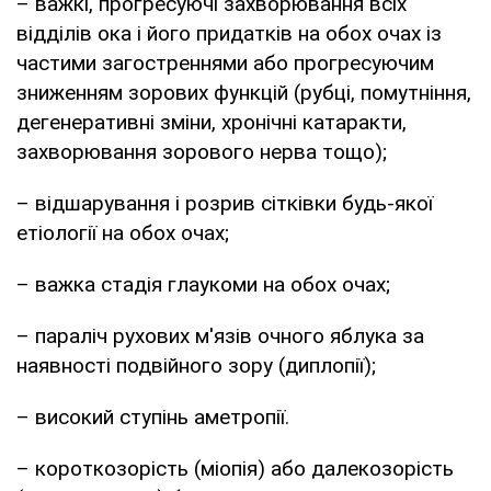
– важкі, прогресуючі захворювання всіх
відділів ока і його придатків на обох очах із
частими загостреннями або прогресуючим
зниженням зорових функцій (рубці, помутніння,
дегенеративні зміни, хронічні катаракти,
захворювання зорового нерва тощо);
– відшарування і розрив сітківки будь-якої
етіології на обох очах;
– важка стадія глаукоми на обох очах;
– параліч рухових м'язів очного яблука за
наявності подвійного зору (диплопії);
– високий ступінь аметропії.
– короткозорість (міопія) або далекозорість