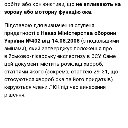
орбіти або кон'юнктиви, що
не впливають на
зорову або моторну функцію ока.
Підставою для визначення ступеня
придатності є
Наказ Міністерства оборони
України №402 від 14.08.2008
(з подальшими
змінами), який затверджує положення про
військово-лікарську експертизу в ЗСУ. Саме
цей документ містить розклад хвороб,
статтями якого (зокрема, статтею 29-31, що
стосуються хвороб ока та його придатків)
керуються члени ЛКК під час винесення
рішення.