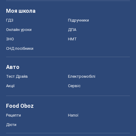
Моя школа
ГДЗ
Підручники
Онлайн уроки
ДПА
ЗНО
НМТ
СНД посібники
Авто
Тест Драйв
Електромобілі
Акції
Сервіс
Food Oboz
Рецепти
Напої
Дієти