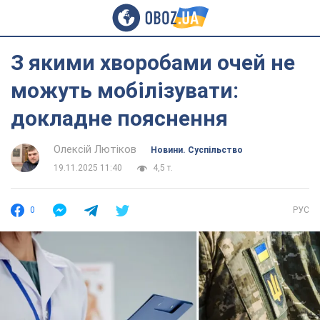
З якими хворобами очей не
можуть мобілізувати:
докладне пояснення
Олексій Лютіков
Новини. Суспільство
19.11.2025 11:40
4,5 т.
0
РУС