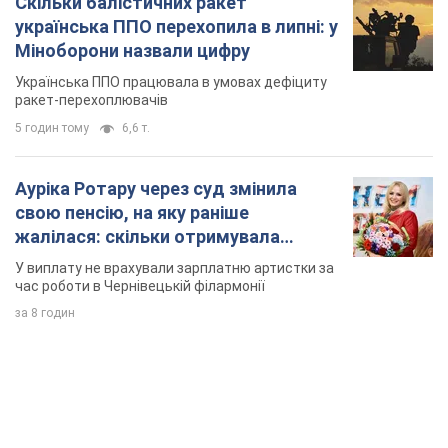
Скільки балістичних ракет
українська ППО перехопила в липні: у
Міноборони назвали цифру
Українська ППО працювала в умовах дефіциту
ракет-перехоплювачів
5 годин тому
6,6 т.
Ауріка Ротару через суд змінила
свою пенсію, на яку раніше
жалілася: скільки отримувала
співачка
У виплату не врахували зарплатню артистки за
час роботи в Чернівецькій філармонії
за 8 годин