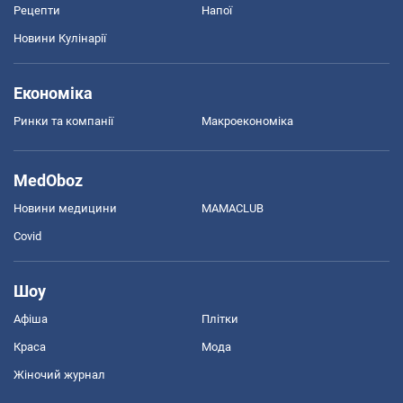
Рецепти
Напої
Новини Кулінарії
Економіка
Ринки та компанії
Макроекономіка
MedOboz
Новини медицини
MAMACLUB
Covid
Шоу
Афіша
Плітки
Краса
Мода
Жіночий журнал