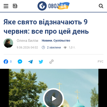
Яке свято відзначають 9
червня: все про цей день
Олена Билім
Новини. Суспільство
9.06.2026 04:02
2 хвилини
1,0 т.
0
РУС