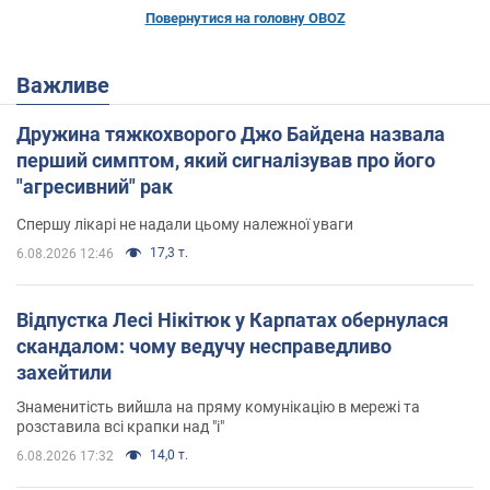
Повернутися на головну OBOZ
Важливе
Дружина тяжкохворого Джо Байдена назвала
перший симптом, який сигналізував про його
"агресивний" рак
Спершу лікарі не надали цьому належної уваги
17,3 т.
6.08.2026 12:46
Відпустка Лесі Нікітюк у Карпатах обернулася
скандалом: чому ведучу несправедливо
захейтили
Знаменитість вийшла на пряму комунікацію в мережі та
розставила всі крапки над "і"
14,0 т.
6.08.2026 17:32