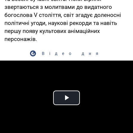
звертаються з молитвами до видатного
богослова V століття, світ згадує доленосні
політичні угоди, наукові рекорди та навіть
першу появу культових анімаційних
персонажів.
Відео дня
Play Video