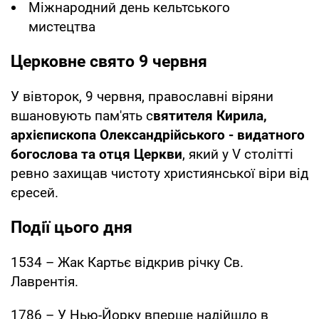
Міжнародний день кельтського
мистецтва
Церковне свято 9 червня
У вівторок, 9 червня, православні віряни
вшановують пам'ять с
вятителя Кирила,
архієпископа Олександрійського - видатного
богослова та отця Церкви
, який у V столітті
ревно захищав чистоту християнської віри від
єресей.
Події цього дня
1534 – Жак Картьє відкрив річку Св.
Лаврентія.
1786 – У Нью-Йорку вперше надійшло в