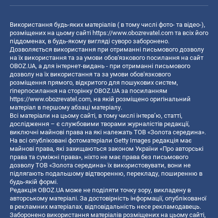
Використання будь-яких матеріалів ( в тому числі фото- та відео-),
розміщених на цьому сайті
https://www.obozrevatel.com
та всіх його
піддоменах, в будь-якому вигляді суворо заборонено.
Дозволяється використання при отриманні письмового дозволу
на їх використання та за умови обов'язкового посилання на сайт
OBOZ.UA, а для інтернет-видань - при отриманні письмового
дозволу на їх використання та за умови обов'язкового
розміщення прямого, відкритого для пошукових систем,
гіперпосилання на сторінку OBOZ.UA за посиланням
https://www.obozrevatel.com
, на якій розміщено оригінальний
матеріал в першому абзаці матеріалу.
Всі матеріали на цьому сайті, в тому числі інтерв’ю, статті,
дослідження – є службовими творами журналістів редакції,
виключні майнові права на які належать ТОВ «Золота середина».
На всі опубліковані фотоматеріали Getty Images редакція має
майнові права, які захищаються законом України «Про авторські
права та суміжні права», ніхто не має права без письмового
дозволу ТОВ «Золота середина» їх використовувати, вони не
підлягають подальшому відтворенню, перекладу, поширенню в
будь-якій формі.
Редакція OBOZ.UA може не поділяти точку зору, викладену в
авторському матеріалі. За достовірність інформації, опублікованої
в рекламних матеріалах, відповідальність несе рекламодавець.
Заборонено використання матеріалів розміщених на цьому сайті,