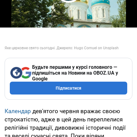
Play Video
Будьте першими у курсі головного —
підпишіться на Новини на OBOZ.UA у
Google
Підписатися
Календар
дев'ятого червня вражає своєю
строкатістю, адже в цей день переплелися
релігійні традиції, дивовижні історичні події
та веселі сучасні свята. Поки віряни