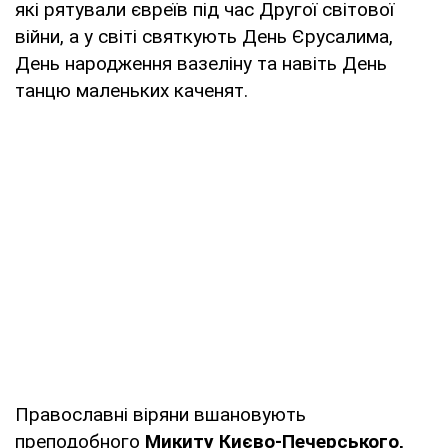
які рятували євреїв під час Другої світової
війни, а у світі святкують День Єрусалима,
День народження вазеліну та навіть День
танцю маленьких каченят.
Православні віряни вшановують
преподобного
Микиту Києво-Печерського,