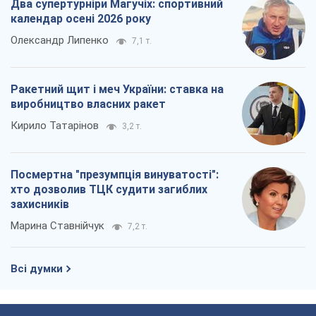
Два супертурніри Магучіх: спортивний
календар осені 2026 року
Олександр Липенко
7,1 т.
Ракетний щит і меч України: ставка на
виробництво власних ракет
Кирило Татарінов
3,2 т.
Посмертна "презумпція винуватості":
хто дозволив ТЦК судити загиблих
захисників
Марина Ставнійчук
7,2 т.
Всі думки