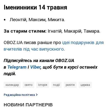
Іменинники 14 травня
Леонтій, Максим, Микита.
За старим стилем:
Ігнатій, Макарій, Тамара.
OBOZ.UA писав раніше про
ідеї подарунків для
вчителів під час випускного
.
Підписуйтесь на канали OBOZ.UA
в
Telegram
і
Viber
, щоб бути в курсі останніх
подій.
календар
свято
Історія
події
релігія
церква
Редакційна політика