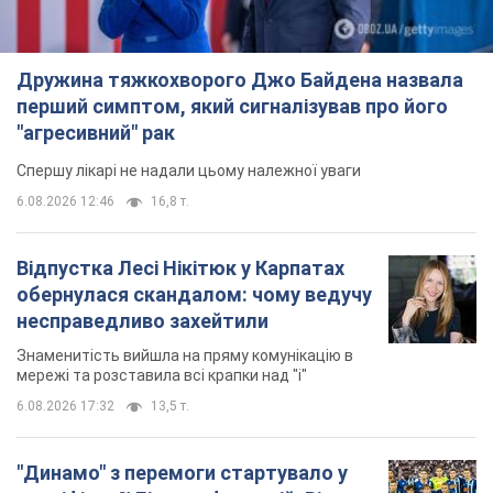
Дружина тяжкохворого Джо Байдена назвала
перший симптом, який сигналізував про його
"агресивний" рак
Спершу лікарі не надали цьому належної уваги
6.08.2026 12:46
16,8 т.
Відпустка Лесі Нікітюк у Карпатах
обернулася скандалом: чому ведучу
несправедливо захейтили
Знаменитість вийшла на пряму комунікацію в
мережі та розставила всі крапки над "і"
6.08.2026 17:32
13,5 т.
"Динамо" з перемоги стартувало у