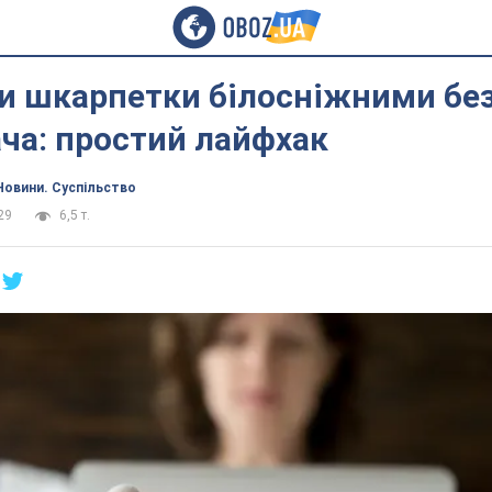
ти шкарпетки білосніжними бе
ча: простий лайфхак
Новини. Суспільство
29
6,5 т.