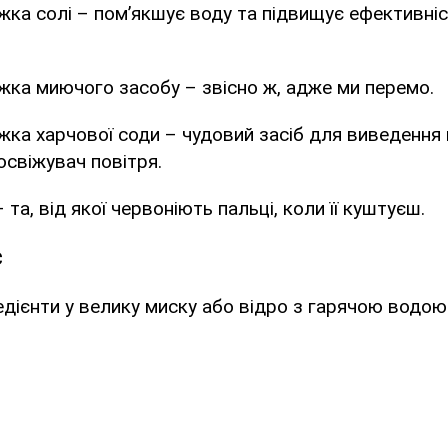
жка солі – пом’якшує воду та підвищує ефективніс
жка миючого засобу – звісно ж, адже ми перемо.
жка харчової соди – чудовий засіб для виведення 
освіжувач повітря.
 та, від якої червоніють пальці, коли її куштуєш.
є
редієнти у велику миску або відро з гарячою водо