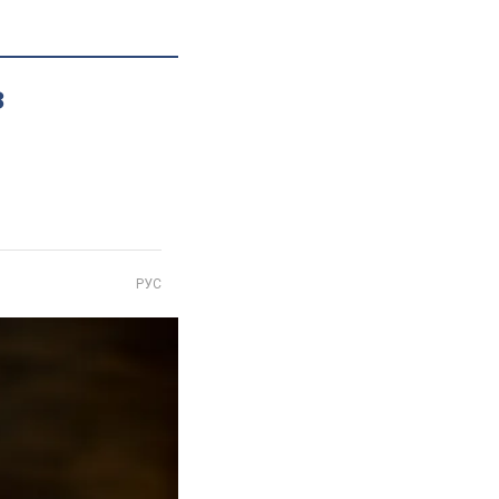
з
РУС