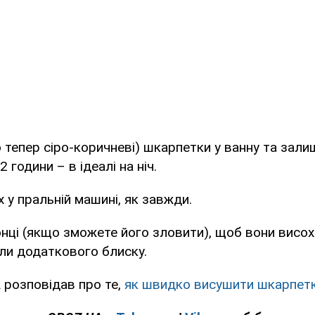
о тепер сіро-коричневі) шкарпетки у ванну та зали
години – в ідеалі на ніч.
х у пральній машині, як завжди.
сонці (якщо зможете його зловити), щоб вони висо
ли додаткового блиску.
A
розповідав про те,
як швидко висушити шкарпет