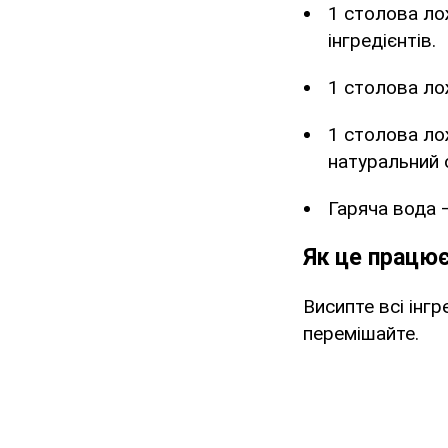
1 столова ло
інгредієнтів.
1 столова ло
1 столова ло
натуральний 
Гаряча вода –
Як це працю
Висипте всі інг
перемішайте.