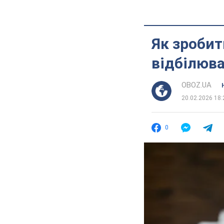
Як зроби
відбілюва
OBOZ.UA
20.02.2026 18:
0