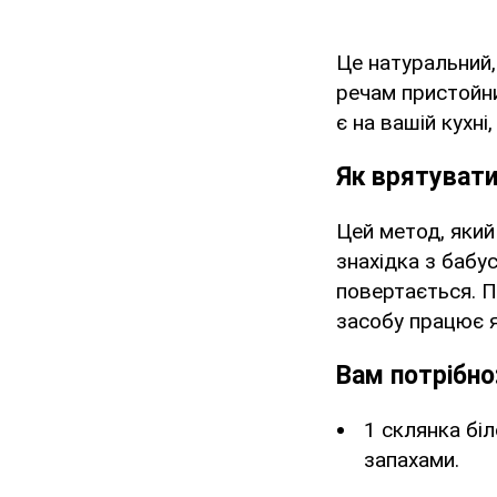
Це натуральний,
речам пристойни
є на вашій кухн
Як врятувати
Цей метод, який
знахідка з бабу
повертається. П
засобу працює я
Вам потрібно
1 склянка бі
запахами.