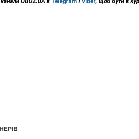
 канали
OBOZ
.
UA
в
Telegram
і
Viber
, щоб бути в кур