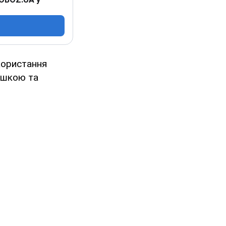
користання
мішкою та