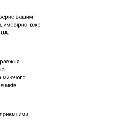
оверне вашим
, ймовірно, вже
.
UA
.
справжня
но
та миючого
еників.
неприємними