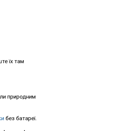
ште їх там
хли природним
ки
без батареї.