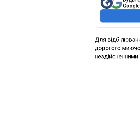
Google
Для відбілюванн
дорогого миючог
нездійсненними 