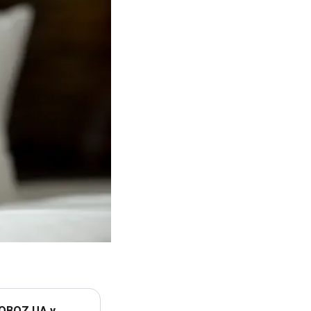
 OBOZ.UA у