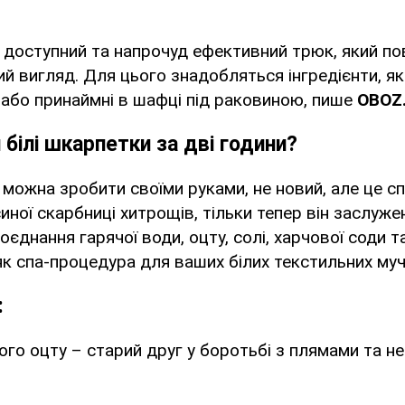
 доступний та напрочуд ефективний трюк, який п
й вигляд. Для цього знадобляться інгредієнти, які
і, або принаймні в шафці під раковиною, пише
OBOZ
 білі шкарпетки за дві години?
 можна зробити своїми руками, не новий, але це 
синої скарбниці хитрощів, тільки тепер він заслуже
оєднання гарячої води, оцту, солі, харчової соди 
к спа-процедура для ваших білих текстильних муч
:
лого оцту – старий друг у боротьбі з плямами та 