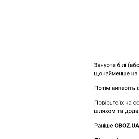
Занурте білі (аб
щонайменше на 2 
Потім виперіть ї
Повісьте їх на 
шляхом та дода
Раніше
OBOZ
.
U