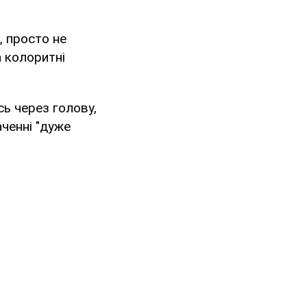
, просто не
а колоритні
ь через голову,
ченні "дуже