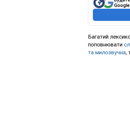
Google
Багатий лексико
поповнювати
сл
та милозвучна
,