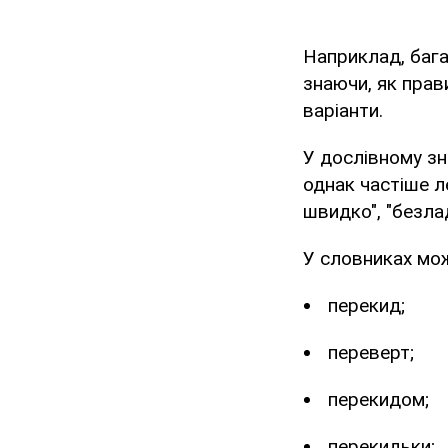
Наприклад, бага
знаючи, як прав
варіанти.
У дослівному зн
однак частіше л
швидко", "безла
У словниках мож
перекид;
переверт;
перекидом;
перекидьки;