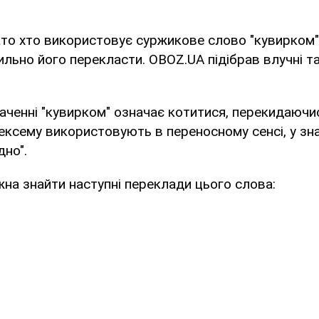
то хто використовує суржикове слово "кувирком"
ильно його перекласти. OBOZ.UA підібрав влучні т
аченні "кувирком" означає котитися, перекидаючис
ексему використовують в переносному сенсі, у зна
дно".
на знайти наступні переклади цього слова: