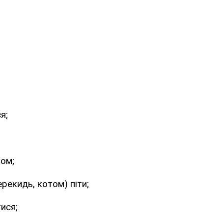
я;
том;
рекидь, котом) піти;
ися;