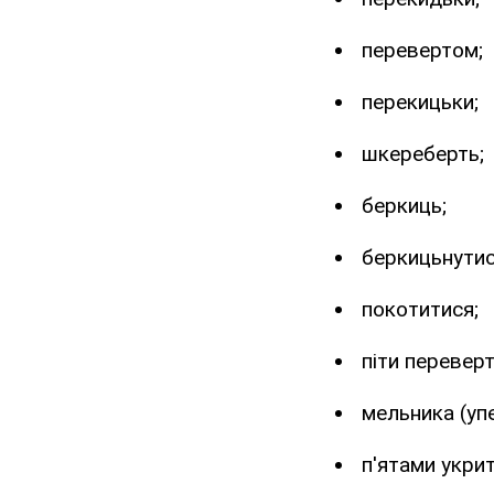
перевертом;
перекицьки;
шкереберть;
беркиць;
беркицьнутис
покотитися;
піти перевер
мельника (упе
п'ятами укрит