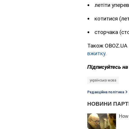
летіти уперев
котитися (ле
сторчака (ст
Також OBOZ.UA 
вжитку.
Підписуйтесь н
українська мова
Редакційна політика