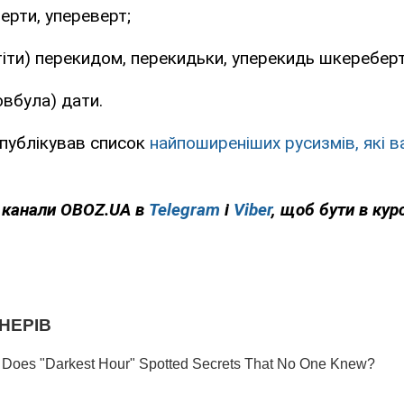
ерти, упереверт;
тіти) перекидом, перекидьки, уперекидь шкереберт
овбула) дати.
публікував список
найпоширеніших русизмів, які в
а канали OBOZ.UA в
Telegram
і
Viber
, щоб бути в курс