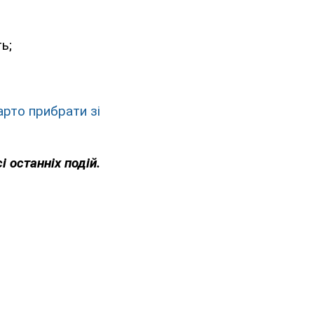
ь;
арто прибрати зі
і останніх подій.