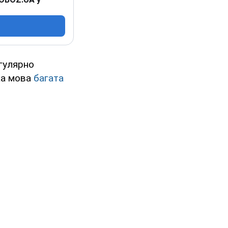
егулярно
ка мова
багата