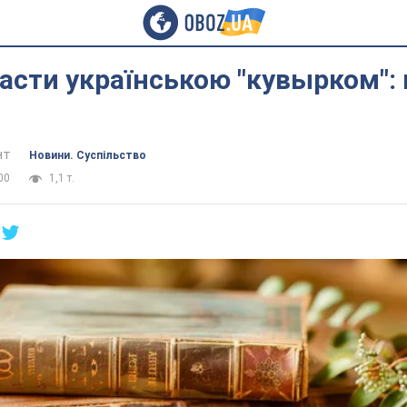
асти українською "кувырком":
нт
Новини. Суспільство
00
1,1 т.