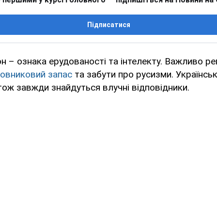
Підписатися
н – ознака ерудованості та інтелекту. Важливо р
овниковий запас
та забути про русизми. Українсь
 тож завжди знайдуться влучні відповідники.