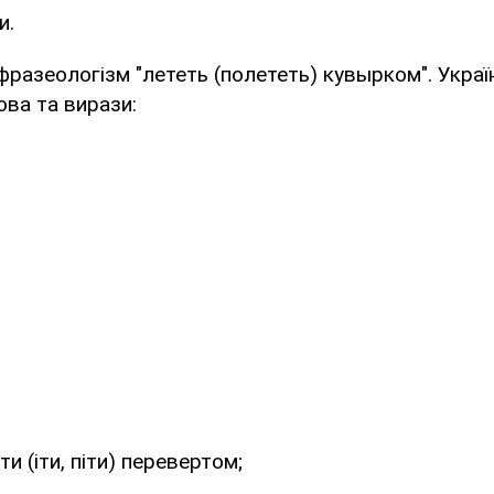
и.
фразеологізм "лететь (полететь) кувырком". Укра
ова та вирази:
ти (іти, піти) перевертом;