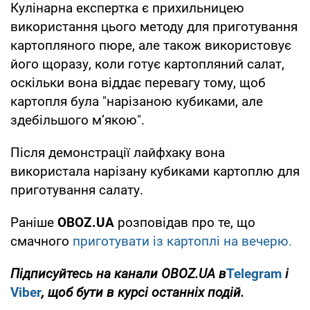
Кулінарна експертка є прихильницею
використання цього методу для приготування
картопляного пюре, але також використовує
його щоразу, коли готує картопляний салат,
оскільки вона віддає перевагу тому, щоб
картопля була "нарізаною кубиками, але
здебільшого м’якою".
Після демонстрації лайфхаку вона
використала нарізану кубиками картоплю для
приготування салату.
Раніше
OBOZ
.
UA
розповідав про те, що
смачного
приготувати із картоплі на вечерю.
Підписуйтесь на канали
OBOZ
.
UA
в
Telegram
і
Viber
, щоб бути в курсі останніх подій.