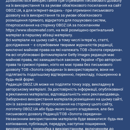
Дозволяється використання при отриманні письмового дозволу
на їх використання та за умови обов'язкового посилання на сайт
OBOZ.UA, а для інтернет-видань - при отриманні письмового
дозволу на їх використання та за умови обов'язкового
розміщення прямого, відкритого для пошукових систем,
гіперпосилання на сторінку OBOZ.UA за посиланням
https://www.obozrevatel.com
, на якій розміщено оригінальний
матеріал в першому абзаці матеріалу.
Всі матеріали на цьому сайті, в тому числі інтерв’ю, статті,
дослідження – є службовими творами журналістів редакції,
виключні майнові права на які належать ТОВ «Золота середина».
На всі опубліковані фотоматеріали Getty Images редакція має
майнові права, які захищаються законом України «Про авторські
права та суміжні права», ніхто не має права без письмового
дозволу ТОВ «Золота середина» їх використовувати, вони не
підлягають подальшому відтворенню, перекладу, поширенню в
будь-якій формі.
Редакція OBOZ.UA може не поділяти точку зору, викладену в
авторському матеріалі. За достовірність інформації, опублікованої
в рекламних матеріалах, відповідальність несе рекламодавець.
Заборонено використання матеріалів розміщених на цьому сайті,
хоч із зазначенням гіперпосилання на сторінку цього сайту,
логотипу OBOZ.UA або будь-якого іншого згадування, але без
письмового дозволу Редакції/ТОВ «Золота середина»
Незаконним використанням матеріалів буде вважатися: будь-яке
копiювання, публiкацiя, передрук, наступне поширення,
використання, переробка з використанням, включенням до