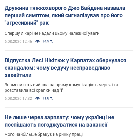
Дружина тяжкохворого Джо Байдена назвала
перший симптом, який сигналізував про його
"агресивний" рак
Спершу лікарі не надали цьому належної уваги
14,9 т.
6.08.2026 12:46
Відпустка Лесі Нікітюк у Карпатах обернулася
скандалом: чому ведучу несправедливо
захейтили
Знаменитість вийшла на пряму комунікацію в мережі та
розставила всі крапки над "і"
11,8 т.
6.08.2026 17:32
Не лише через зарплату: чому українці не
поспішають погоджуватися на вакансії
Чого найбільше бракує на ринку праці