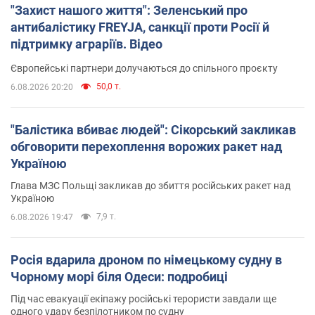
"Захист нашого життя": Зеленський про
антибалістику FREYJA, санкції проти Росії й
підтримку аграріїв. Відео
Європейські партнери долучаються до спільного проєкту
50,0 т.
6.08.2026 20:20
"Балістика вбиває людей": Сікорський закликав
обговорити перехоплення ворожих ракет над
Україною
Глава МЗС Польщі закликав до збиття російських ракет над
Україною
7,9 т.
6.08.2026 19:47
Росія вдарила дроном по німецькому судну в
Чорному морі біля Одеси: подробиці
Під час евакуації екіпажу російські терористи завдали ще
одного удару безпілотником по судну