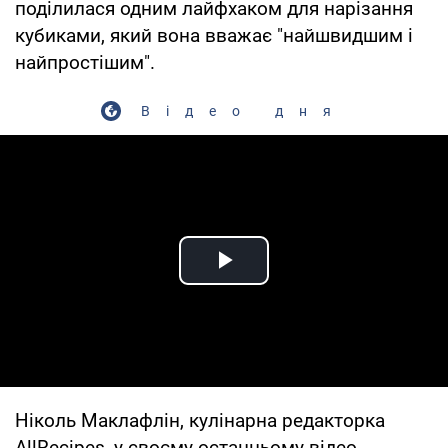
поділилася одним лайфхаком для нарізання
кубиками, який вона вважає "найшвидшим і
найпростішим".
Відео дня
Play Video
Ніколь Маклафлін, кулінарна редакторка
AllRecipes, у своєму останньому відео