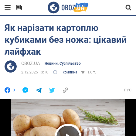
Як нарізати картоплю
кубиками без ножа: цікавий
лайфхак
OBOZ.UA
Новини. Суспільство
2.12.2025 13:16
1 хвилина
1,6 т.
0
РУС