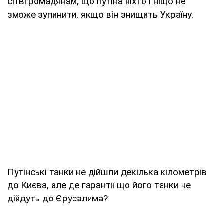
співгромадянам, що путіна ніхто і ніщо не
зможе зупинити, якщо він знищить Україну.
Путінські танки не дійшли декілька кілометрів
до Києва, але де гарантії що його танки не
дійдуть до Єрусалима?