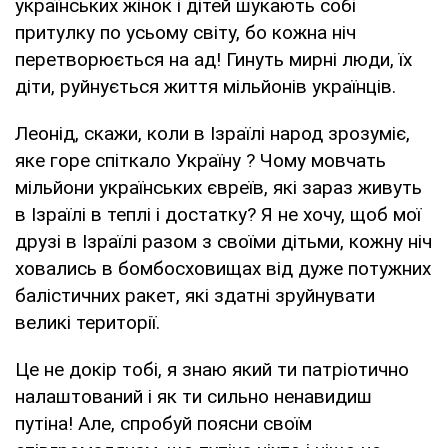
українських жінок і дітей шукають собі
притулку по усьому світу, бо кожна ніч
перетворюється на ад! Гинуть мирні люди, їх
діти, руйнується життя мільйонів українців.
Леонід, скажи, коли в Ізраїлі народ зрозуміє,
яке горе спіткало Україну ? Чому мовчать
мільйони українських євреїв, які зараз живуть
в Ізраїлі в теплі і достатку? Я не хочу, щоб мої
друзі в Ізраїлі разом з своїми дітьми, кожну ніч
ховались в бомбосховищах від дуже потужних
балістичних ракет, які здатні зруйнувати
великі території.
Це не докір тобі, я знаю який ти патріотично
налаштований і як ти сильно ненавидиш
путіна! Але, спробуй поясни своїм