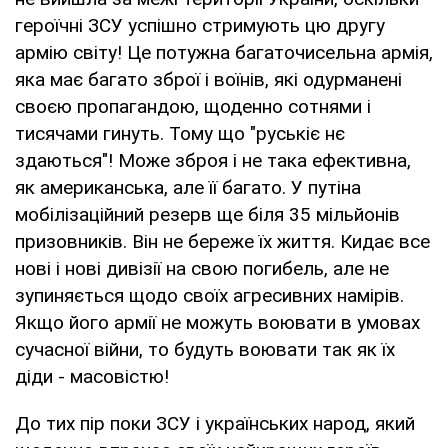
героїчні ЗСУ успішно стримують цю другу
армію світу! Це потужна багаточисельна армія,
яка має багато зброї і воїнів, які одурманені
своєю пропагандою, щоденно сотнями і
тисячами гинуть. Тому що "руськіє нє
здаються"! Може зброя і не така ефективна,
як американська, але її багато. У путіна
мобілізаційний резерв ще біля 35 мільйонів
призовників. Він не береже їх життя. Кидає все
нові і нові дивізії на свою погибель, але не
зупиняється щодо своїх агресивних намірів.
Якщо його армії не можуть воювати в умовах
сучасної війни, то будуть воювати так як їх
діди - масовістю!
До тих пір поки ЗСУ і українських народ, який