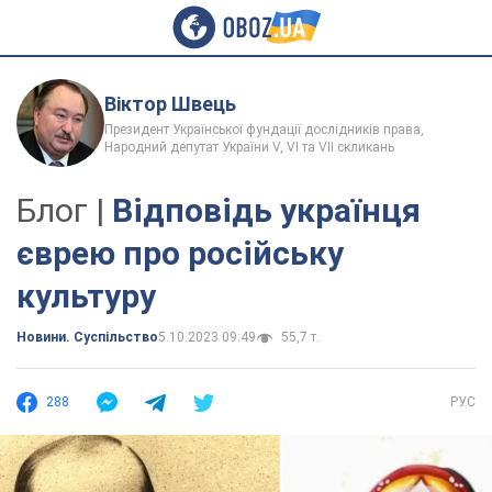
Віктор Швець
Президент Української фундації дослідників права,
Народний депутат України V, VI та VII скликань
Блог |
Відповідь українця
єврею про російську
культуру
Новини. Суспільство
5.10.2023 09:49
55,7 т.
288
РУС