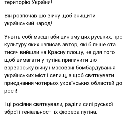
територію України!
Він розпочав цю війну щоб знищити
український народ!
Уявіть собі масштаби цинізму цих руських, про
культуру яких написав автор, які більше ста
тисяч вийшли на Красну площу, не для того
щоб вимагати у путіна припинити цю
варварську війну і масовані бомбардування
українських міст і селищ, а щоб святкувати
приєднання чотирьох українських областей до
росіі!
І ці росіяни святкували, раділи силі руської
зброї і геніальності їх фюрера путіна.