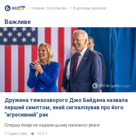
Новини. Суспільство
Відповідь українця ...
Важливе
Дружина тяжкохворого Джо Байдена назвала
перший симптом, який сигналізував про його
"агресивний" рак
Спершу лікарі не надали цьому належної уваги
7 годин тому
10,5 т.