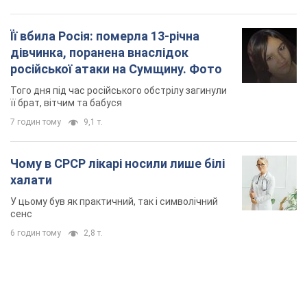
Її вбила Росія: померла 13-річна
дівчинка, поранена внаслідок
російської атаки на Сумщину. Фото
Того дня під час російського обстрілу загинули
її брат, вітчим та бабуся
7 годин тому
9,1 т.
Чому в СРСР лікарі носили лише білі
халати
У цьому був як практичний, так і символічний
сенс
6 годин тому
2,8 т.