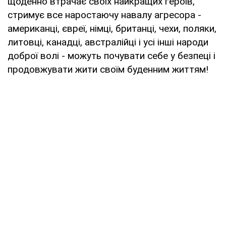
щоденно втрачає своїх найкращих героїв,
стримує все наростаючу навалу агресора -
американці, євреї, німці, британці, чехи, поляки,
литовці, канадці, австралійці і усі інші народи
доброї волі - можуть почувати себе у безпеці і
продовжувати жити своїм буденним життям!