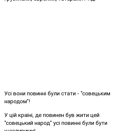
Усі вони повинні були стати - "совецьким
народом"!
У цій країні, де повинен був жити цей
"совецький народ" усі повинні були бути
щасливими!