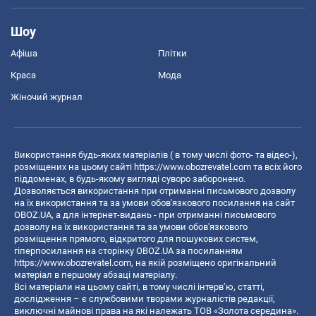
Шоу
Афіша
Плітки
Краса
Мода
Жіночий журнал
Використання будь-яких матеріалів ( в тому числі фото- та відео-),
розміщених на цьому сайті
https://www.obozrevatel.com
та всіх його
піддоменах, в будь-якому вигляді суворо заборонено.
Дозволяється використання при отриманні письмового дозволу
на їх використання та за умови обов'язкового посилання на сайт
OBOZ.UA, а для інтернет-видань - при отриманні письмового
дозволу на їх використання та за умови обов'язкового
розміщення прямого, відкритого для пошукових систем,
гіперпосилання на сторінку OBOZ.UA за посиланням
https://www.obozrevatel.com
, на якій розміщено оригінальний
матеріал в першому абзаці матеріалу.
Всі матеріали на цьому сайті, в тому числі інтерв’ю, статті,
дослідження – є службовими творами журналістів редакції,
виключні майнові права на які належать ТОВ «Золота середина».