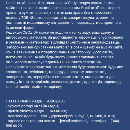
На всі опубліковані фотоматеріали Getty Images редакція має
майнові права, які захищаються законом України «Про авторські
права та суміжні права», ніхто не має права без письмового
дозволу ТОВ «Золота середина» їх використовувати, вони не
підлягають подальшому відтворенню, перекладу, поширенню в
будь-якій формі.
Редакція OBOZ.UA може не поділяти точку зору, викладену в
авторському матеріалі. За достовірність інформації, опублікованої
в рекламних матеріалах, відповідальність несе рекламодавець.
Заборонено використання матеріалів розміщених на цьому сайті,
хоч із зазначенням гіперпосилання на сторінку цього сайту,
логотипу OBOZ.UA або будь-якого іншого згадування, але без
письмового дозволу Редакції/ТОВ «Золота середина»
Незаконним використанням матеріалів буде вважатися: будь-яке
копiювання, публiкацiя, передрук, наступне поширення,
використання, переробка з використанням, включенням до
складу інших матеріалів, розповсюдження, адаптація, переклад
та інші подібні зміни матеріалу.
Назва онлайн медіа — «OBOZ.UA»
- суб'єкт у сфері онлайн медіа;
- ідентифікатор медіа — R40-06156;
- поштова адреса — вул. Деревообробна, буд. 7, м. Київ, 01013;
- адреса електронної пошти —
[email protected]
; - телефон — (044)
585 46 20