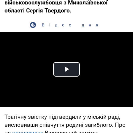
військовослужбовця з Миколаївської
області Сергія Твердого.
Відео дня
Play Video
Трагічну звістку підтвердили у міській раді,
висловивши співчуття родині загиблого. Про
це
повідомляє
Виконавчий комітет