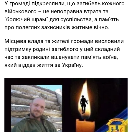
У громаді підкреслили, що загибель кожного
військового – це непоправна втрата та
"болючий шрам" для суспільства, а пам’ять
про полеглих захисників житиме вічно.
Місцева влада та жителі громади висловили
підтримку родині загиблого у цей складний
час та закликали вшанувати пам’ять воїна,
який віддав життя за Україну.