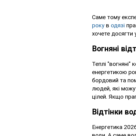
Саме тому експе
року
в
одязі
прав
хочете досягти 
Вогняні від
Теплі "вогняні"
енергетикою ро
бордовий та по
людей, які можу
цілей. Якщо праг
Відтінки во
Енергетика 2026
води. А саме вод