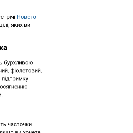
устрічі
Нового
ілі, яких ви
ка
сь бурхливою
ий, фіолетовий,
 підтримку
досягненню
и.
іть часточки
, якщо ви хочете