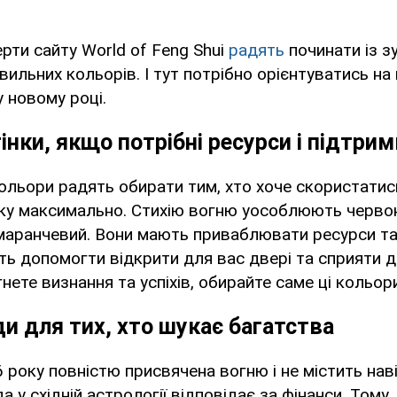
рти сайту World of Feng Shui
радять
починати із з
ильних кольорів. І тут потрібно орієнтуватись на ц
у новому році.
тінки, якщо потрібні ресурси і підтрим
 кольори радять обирати тим, хто хоче скористати
ку максимально. Стихію вогню уособлюють червон
маранчевий. Вони мають приваблювати ресурси та
ть допомогти відкрити для вас двері та сприяти 
нете визнання та успіхів, обирайте саме ці кольор
ди для тих, хто шукає багатства
 року повністю присвячена вогню і не містить нав
а у східній астрології відповідає за фінанси. Тому