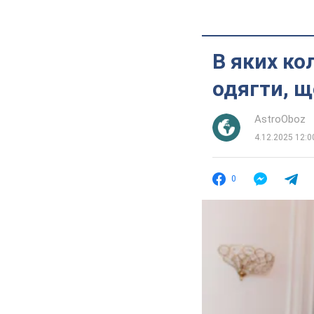
В яких ко
одягти, щ
AstroOboz
4.12.2025 12:0
0