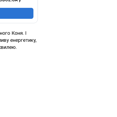
ого Коня. І
ливу енергетику,
 хвилею.