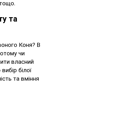
 тощо.
ту та
воного Коня? В
лотому чи
пити власний
 вибір білої
ість та вміння