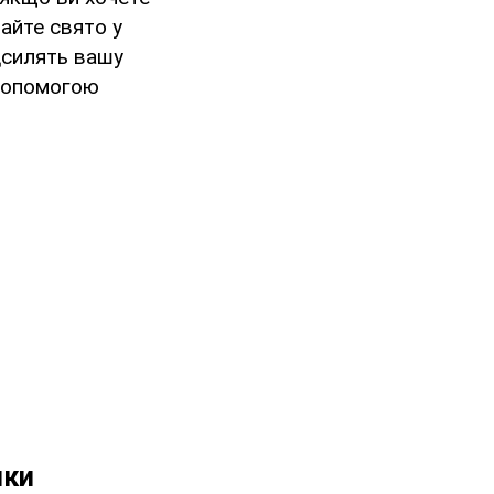
айте свято у
дсилять вашу
 допомогою
нки