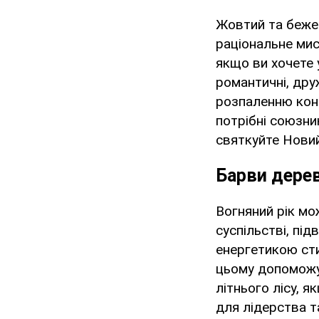
Жовтий та бежев
раціональне мис
якщо ви хочете 
романтичні, друж
розпаленню конк
потрібні союзни
святкуйте Новий
Барви дерев
Вогняний рік мо
суспільстві, пі
енергетикою сти
цьому допоможут
літнього лісу, 
для лідерства т