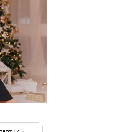
 OBOZ.UA у