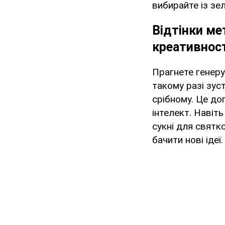
вибирайте із з
Відтінки ме
креативност
Прагнете генеру
такому разі зус
срібному. Це до
інтелект. Навіть
сукні для святк
бачити нові ідеї.