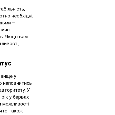
абільність,
ютно необхідні,
юдьми –
прияє
ть. Якщо вам
дливості,
атус
овище у
но наповнитись
авторитету. У
 рік у барвах
ти можливості
вято також