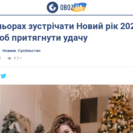
льорах зустрічати Новий рік 20
об притягнути удачу
Новини. Суспільство
0
8,9 т.