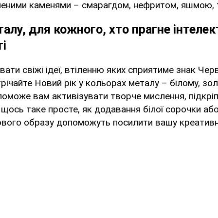
еленими каменями – смарагдом, нефритом, яшмою,
талу, для кожного, хто прагне інтелек
і
вати свіжі ідеї, втіленню яких сприятиме знак Чер
трічайте Новий рік у кольорах металу – білому, зо
поможе вам активізувати творче мислення, підкрі
 щось таке просте, як додавання білої сорочки або
ового образу допоможуть посилити вашу креативн