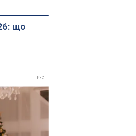
26: що
РУС