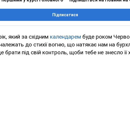
Підписатися
ік, який за східним
календарем
буде роком Червон
 належать до стихії вогню, що натякає нам на бурх
е брати під свій контроль, щоби тебе не знесло її