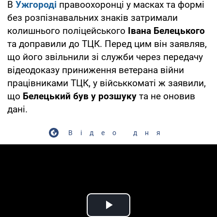
В
Ужгороді
правоохоронці у масках та формі
без розпізнавальних знаків затримали
колишнього поліцейського
Івана Белецького
та доправили до ТЦК. Перед цим він заявляв,
що його звільнили зі служби через передачу
відеодоказу приниження ветерана війни
працівниками ТЦК, у військкоматі ж заявили,
що
Белецький був у розшуку
та не оновив
дані.
Відео дня
Play Video