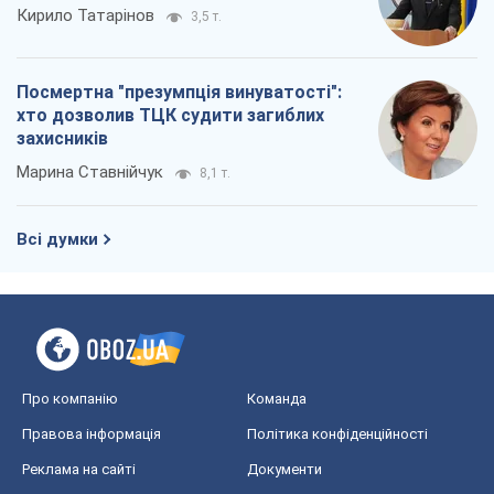
Про компанію
Команда
Правова інформація
Політика конфіденційності
Реклама на сайті
Документи
Редакційна політика
Журналісти OBOZ.UA на місці
подій
OBOZ.UA
Політика
Світ
Розслідування
Блоги
Суспільство
Регіони України