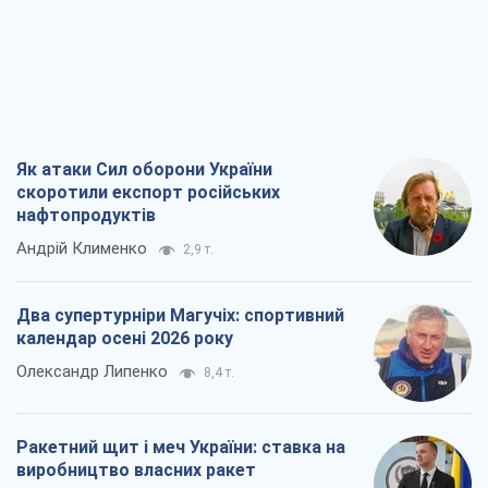
Два супертурніри Магучіх: спортивний
календар осені 2026 року
Олександр Липенко
8,4 т.
Ракетний щит і меч України: ставка на
виробництво власних ракет
Кирило Татарінов
3,5 т.
Посмертна "презумпція винуватості":
хто дозволив ТЦК судити загиблих
захисників
Марина Ставнійчук
8,1 т.
Всі думки