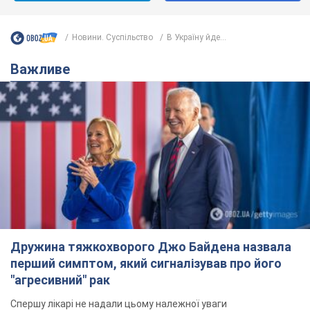
Дружина тяжкохворого Джо Байдена назвала
перший симптом, який сигналізував про його
"агресивний" рак
Спершу лікарі не надали цьому належної уваги
6.08.2026 12:46
18,0 т.
Відпустка Лесі Нікітюк у Карпатах
обернулася скандалом: чому ведучу
несправедливо захейтили
Знаменитість вийшла на пряму комунікацію в
мережі та розставила всі крапки над "і"
6.08.2026 17:32
14,7 т.