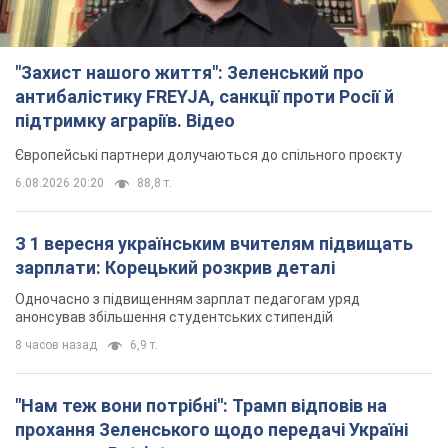
зарплати: Корецький розкрив деталі
Одночасно з підвищенням зарплат педагогам уряд
анонсував збільшення студентських стипендій
8 часов назад
6,9 т.
"Нам теж вони потрібні": Трамп відповів на
прохання Зеленського щодо передачі Україні
ракет для Patriot
Американські запаси окремих боєприпасів обмежені
7 часов назад
2,5 т.