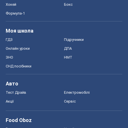
Авто
Тест Драйв
Електромобілі
Акції
Сервіс
Food Oboz
Рецепти
Напої
Дієти
Економіка
Ринки та компанії
Макроекономіка
MedOboz
Новини медицини
MAMACLUB