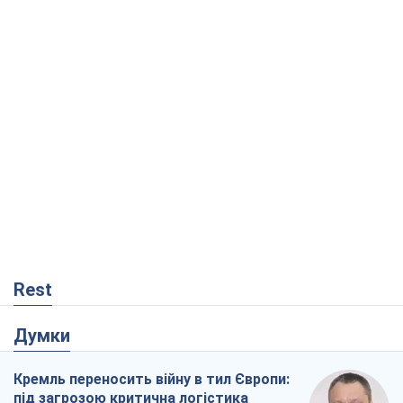
Rest
Думки
Кремль переносить війну в тил Європи:
під загрозою критична логістика
Віктор Ягун
11,2 т.
На якому боці історії виступає Дональд
Трамп?
Віктор Каспрук
9,4 т.
Про заплановану вирубку більше 600
дерев і теплотрасу: що відбувається на
Теремках у Києві