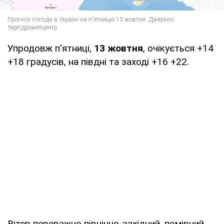
Упродовж п'ятниці,
13 жовтня
, очікується +14
+18 градусів, на півдні та заході +16 +22.
Вітер переважно північно-західний, помірний.