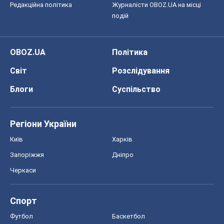
Київ
Харків
Запоріжжя
Дніпро
Черкаси
Спорт
Футбол
Баскетбол
Хокей
Бокс
Формула-1
Моя школа
ГДЗ
Підручники
Онлайн уроки
ДПА
ЗНО
НМТ
СНД посібники