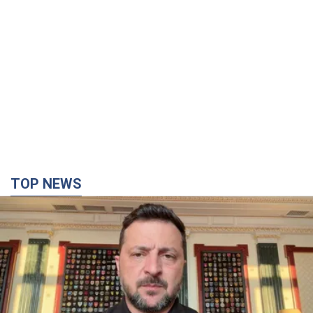
TOP NEWS
"Захист нашого життя": Зеленський про
антибалістику FREYJA, санкції проти Росії й
підтримку аграріїв. Відео
Європейські партнери долучаються до спільного проєкту
6.08.2026 20:20
88,8 т.
З 1 вересня українським вчителям підвищать