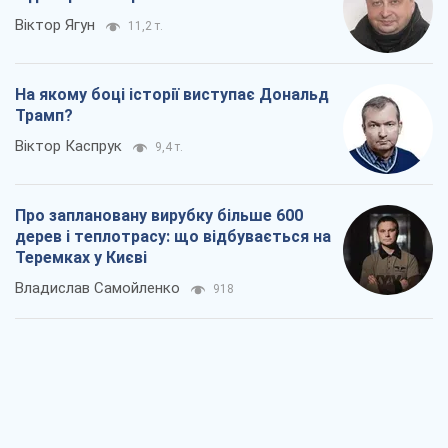
Владислав Самойленко
918
Як атаки Сил оборони України
скоротили експорт російських
нафтопродуктів
Андрій Клименко
2,9 т.