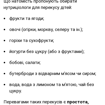
Що натомість пропонують обирати
нутриціологи для перекусу дітей:
фрукти та ягоди;
овочі (огірки, моркву, селеру та ін.);
горіхи та сухофрукти;
йогурти без цукру (або з фруктами);
бобові, салати;
бутерброди з відварним м’ясом чи сиром;
вода, вода з лимоном та м’ятою, чай без
цукру.
Перевагами таких перекусів є
простота,