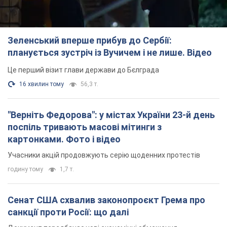
Зеленський вперше прибув до Сербії:
планується зустріч із Вучичем і не лише. Відео
Це перший візит глави держави до Бєлграда
16 хвилин тому
56,3 т.
"Верніть Федорова": у містах України 23-й день
поспіль тривають масові мітинги з
картонками. Фото і відео
Учасники акцій продовжують серію щоденних протестів
годину тому
1,7 т.
Сенат США схвалив законопроєкт Грема про
санкції проти Росії: що далі