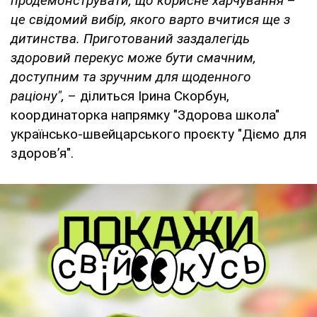
продемонструвати, що корисне харчування
–
це свідомий вибір, якого варто вчитися ще з
дитинства. Приготований заздалегідь
здоровий перекус може бути смачним,
доступним та зручним для щоденного
раціону",
– ділиться Ірина Скорбун,
координаторка напрямку "Здорова школа"
українсько-швейцарського проєкту "Діємо для
здоров’я".