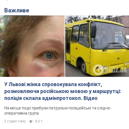
Важливе
У Львові жінка спровокувала конфлікт,
розмовляючи російською мовою у маршрутці:
поліція склала адмінпротокол. Відео
На місце події прибули патрульні поліцейські та слідчо-
оперативна група
5 годин тому
8,6 т.