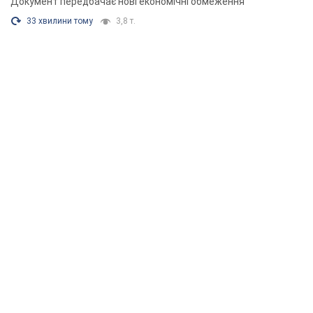
Документ передбачає нові економічні обмеження
33 хвилини тому
3,8 т.