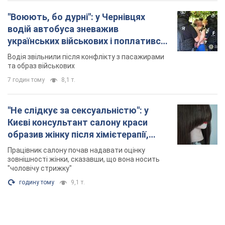
"Воюють, бо дурні": у Чернівцях
водій автобуса зневажив
українських військових і поплатився.
Відео
Водія звільнили після конфлікту з пасажирами
та образ військових
7 годин тому
8,1 т.
"Не слідкує за сексуальністю": у
Києві консультант салону краси
образив жінку після хімієтерапії,
розгорівся скандал. Фото
Працівник салону почав надавати оцінку
зовнішності жінки, сказавши, що вона носить
"чоловічу стрижку"
годину тому
9,1 т.