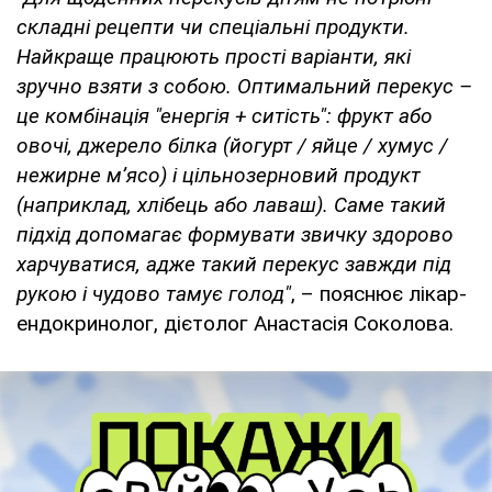
складні рецепти чи спеціальні продукти.
Найкраще працюють прості варіанти, які
зручно взяти з собою. Оптимальний перекус –
це комбінація "енергія + ситість": фрукт або
овочі, джерело білка (йогурт / яйце / хумус /
нежирне мʼясо) і цільнозерновий продукт
(наприклад, хлібець або лаваш). Саме такий
підхід допомагає формувати звичку здорово
харчуватися, адже такий перекус завжди під
рукою і чудово тамує голод"
, – пояснює лікар-
ендокринолог, дієтолог Анастасія Соколова.