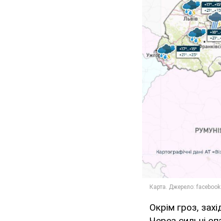
Окрім гроз, захі
Через сильні оп