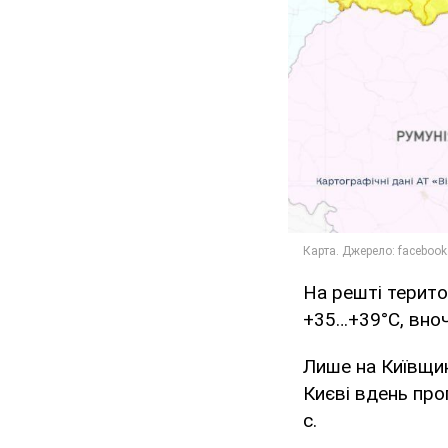
На решті терито
+35…+39°C, вноч
Лише на Київщин
Києві вдень про
с.