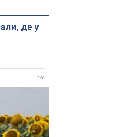
али, де у
РУС