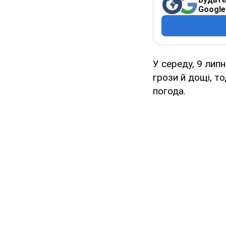
Google
У середу, 9 липн
грози й дощі, т
погода.