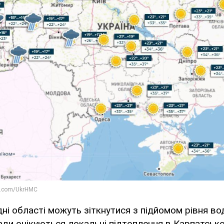
дні області можуть зіткнутися з підйомом рівня вод
ади очікуються локальні підтоплення в Карпатськом