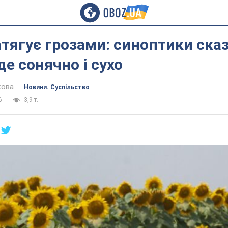
атягує грозами: синоптики сказ
де сонячно і сухо
кова
Новини. Суспільство
6
3,9 т.