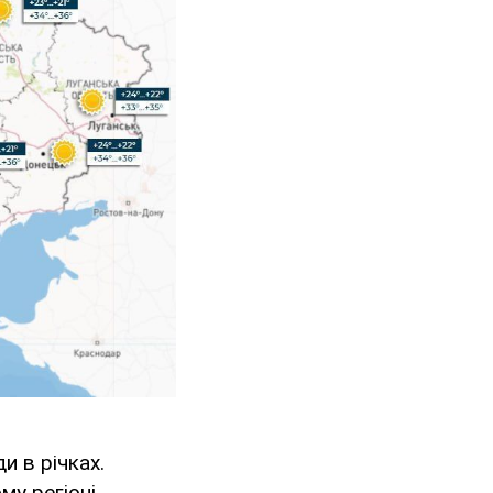
и в річках.
у регіоні,