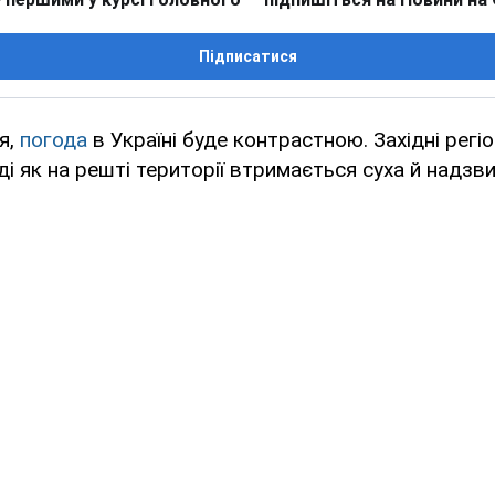
Підписатися
я,
погода
в Україні буде контрастною. Західні рег
оді як на решті території втримається суха й надз