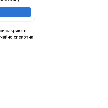
іони накриють
вичайно спекотна