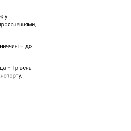
ж у
 проясненнями,
ниччині – до
а – І рівень
нспорту,