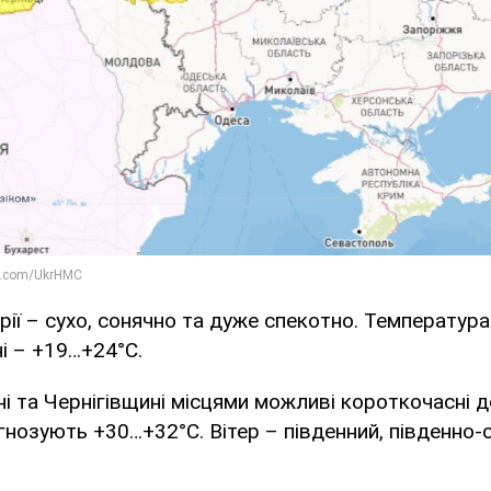
рії – сухо, сонячно та дуже спекотно. Температур
і – +19…+24°C.
і та Чернігівщині місцями можливі короткочасні д
гнозують +30…+32°C. Вітер – південний, південно-с