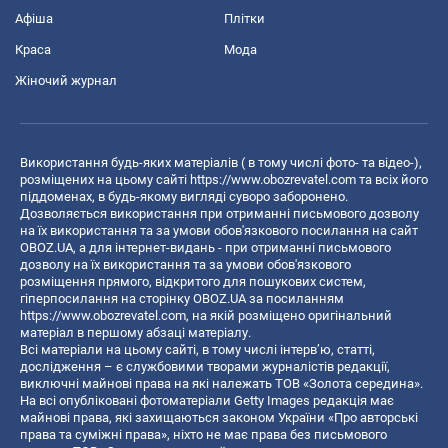
Афіша
Плітки
Краса
Мода
Жіночий журнал
Використання будь-яких матеріалів ( в тому числі фото- та відео-),
розміщених на цьому сайті
https://www.obozrevatel.com
та всіх його
піддоменах, в будь-якому вигляді суворо заборонено.
Дозволяється використання при отриманні письмового дозволу
на їх використання та за умови обов'язкового посилання на сайт
OBOZ.UA, а для інтернет-видань - при отриманні письмового
дозволу на їх використання та за умови обов'язкового
розміщення прямого, відкритого для пошукових систем,
гіперпосилання на сторінку OBOZ.UA за посиланням
https://www.obozrevatel.com
, на якій розміщено оригінальний
матеріал в першому абзаці матеріалу.
Всі матеріали на цьому сайті, в тому числі інтерв’ю, статті,
дослідження – є службовими творами журналістів редакції,
виключні майнові права на які належать ТОВ «Золота середина».
На всі опубліковані фотоматеріали Getty Images редакція має
майнові права, які захищаються законом України «Про авторські
права та суміжні права», ніхто не має права без письмового