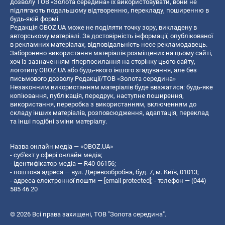
дозволу ТОВ «Золота середина» їх використовувати, вони не
підлягають подальшому відтворенню, перекладу, поширенню в
будь-якій формі.
Редакція OBOZ.UA може не поділяти точку зору, викладену в
авторському матеріалі. За достовірність інформації, опублікованої
в рекламних матеріалах, відповідальність несе рекламодавець.
Заборонено використання матеріалів розміщених на цьому сайті,
хоч із зазначенням гіперпосилання на сторінку цього сайту,
логотипу OBOZ.UA або будь-якого іншого згадування, але без
письмового дозволу Редакції/ТОВ «Золота середина»
Незаконним використанням матеріалів буде вважатися: будь-яке
копiювання, публiкацiя, передрук, наступне поширення,
використання, переробка з використанням, включенням до
складу інших матеріалів, розповсюдження, адаптація, переклад
та інші подібні зміни матеріалу.
Назва онлайн медіа — «OBOZ.UA»
- суб'єкт у сфері онлайн медіа;
- ідентифікатор медіа — R40-06156;
- поштова адреса — вул. Деревообробна, буд. 7, м. Київ, 01013;
- адреса електронної пошти —
[email protected]
; - телефон — (044)
585 46 20
© 2026 Всі права захищені, ТОВ "Золота середина".