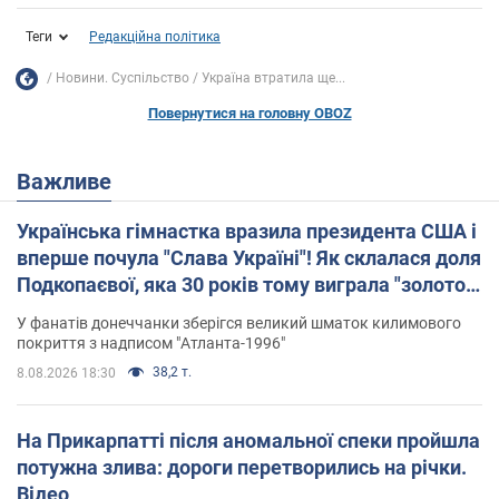
Теги
Редакційна політика
Новини. Суспільство
Україна втратила ще...
Повернутися на головну OBOZ
Важливе
Українська гімнастка вразила президента США і
вперше почула "Слава Україні"! Як склалася доля
Подкопаєвої, яка 30 років тому виграла "золото"
Олімпіади
У фанатів донеччанки зберігся великий шматок килимового
покриття з надписом "Атланта-1996"
38,2 т.
8.08.2026 18:30
На Прикарпатті після аномальної спеки пройшла
потужна злива: дороги перетворились на річки.
Відео