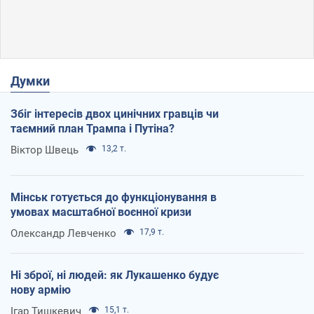
Думки
Збіг інтересів двох цинічних гравців чи
таємний план Трампа і Путіна?
Віктор Швець
13,2 т.
Мінськ готується до функціонування в
умовах масштабної воєнної кризи
Олександр Левченко
17,9 т.
Ні зброї, ні людей: як Лукашенко будує
нову армію
Ігар Тишкевич
15,1 т.