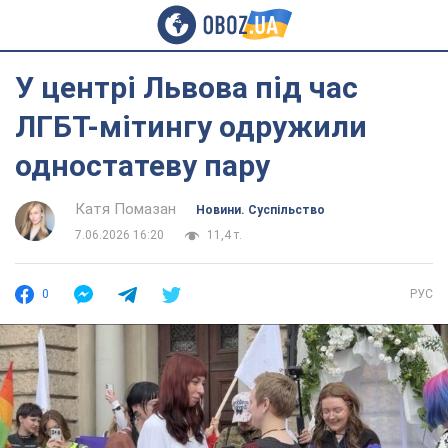
У центрі Львова під час
ЛГБТ-мітингу одружили
одностатеву пару
Катя Помазан
Новини. Суспільство
7.06.2026 16:20
11,4 т.
0
РУС