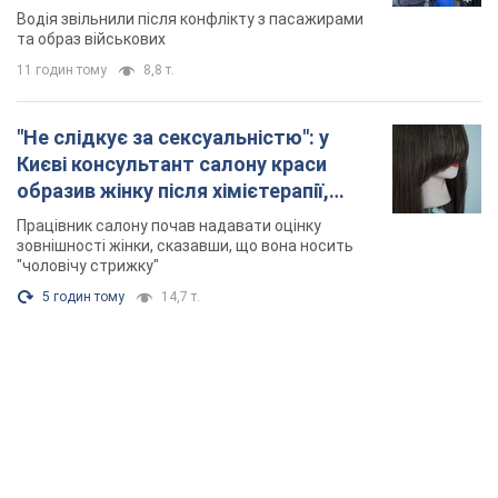
Відео
Водія звільнили після конфлікту з пасажирами
та образ військових
11 годин тому
8,8 т.
"Не слідкує за сексуальністю": у
Києві консультант салону краси
образив жінку після хімієтерапії,
розгорівся скандал. Фото
Працівник салону почав надавати оцінку
зовнішності жінки, сказавши, що вона носить
"чоловічу стрижку"
5 годин тому
14,7 т.