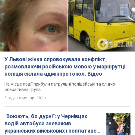
У Львові жінка спровокувала конфлікт,
розмовляючи російською мовою у маршрутці:
поліція склала адмінпротокол. Відео
На місце події прибули патрульні поліцейські та слідчо-
оперативна група
8 годин тому
10,1 т.
"Воюють, бо дурні": у Чернівцях
водій автобуса зневажив
українських військових і поплатився.