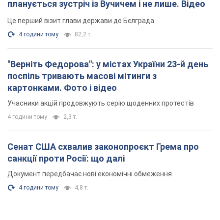
планується зустріч із Вучичем і не лише. Відео
Це перший візит глави держави до Бєлграда
4 години тому
82,2 т.
"Верніть Федорова": у містах України 23-й день
поспіль тривають масові мітинги з
картонками. Фото і відео
Учасники акцій продовжують серію щоденних протестів
4 години тому
2,3 т.
Сенат США схвалив законопроєкт Грема про
санкції проти Росії: що далі
Документ передбачає нові економічні обмеження
4 години тому
4,8 т.