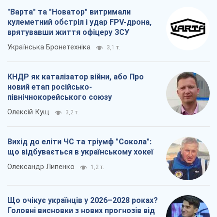
"Варта" та "Новатор" витримали
кулеметний обстріл і удар FPV-дрона,
врятувавши життя офіцеру ЗСУ
Українська Бронетехніка
3,1 т.
КНДР як каталізатор війни, або Про
новий етап російсько-
північнокорейського союзу
Олексій Кущ
3,2 т.
Вихід до еліти ЧС та тріумф "Сокола":
що відбувається в українському хокеї
Олександр Липенко
1,2 т.
Що очікує українців у 2026–2028 роках?
Головні висновки з нових прогнозів від