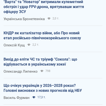
"Варта" та "Новатор" витримали кулеметний
обстріл і удар FPV-дрона, врятувавши життя
офіцеру ЗСУ
Українська Бронетехніка
2,0 т.
КНДР як каталізатор війни, або Про новий
етап російсько-північнокорейського союзу
Олексій Кущ
2,2 т.
Вихід до еліти ЧС та тріумф "Сокола": що
відбувається в українському хокеї
Олександр Липенко
798
Що очікує українців у 2026–2028 роках?
Головні висновки з нових прогнозів від НБУ
Василь Фурман
17,3 т.