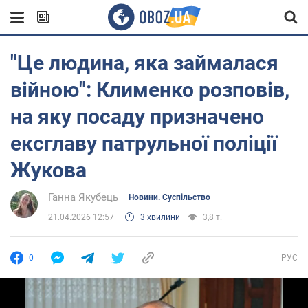
"Це людина, яка займалася
війною": Клименко розповів,
на яку посаду призначено
ексглаву патрульної поліції
Жукова
Ганна Якубець
Новини. Суспільство
21.04.2026 12:57
3 хвилини
3,8 т.
0
РУС