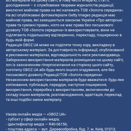
Всі матеріали на цьому сайті, в тому числі інтерв’ю, статті,
дослідження – є службовими творами журналістів редакції,
виключні майнові права на які належать ТОВ «Золота середина».
На всі опубліковані фотоматеріали Getty Images редакція має
майнові права, які захищаються законом України «Про авторські
права та суміжні права», ніхто не має права без письмового
дозволу ТОВ «Золота середина» їх використовувати, вони не
підлягають подальшому відтворенню, перекладу, поширенню в
будь-якій формі.
Редакція OBOZ.UA може не поділяти точку зору, викладену в
авторському матеріалі. За достовірність інформації, опублікованої
в рекламних матеріалах, відповідальність несе рекламодавець.
Заборонено використання матеріалів розміщених на цьому сайті,
хоч із зазначенням гіперпосилання на сторінку цього сайту,
логотипу OBOZ.UA або будь-якого іншого згадування, але без
письмового дозволу Редакції/ТОВ «Золота середина»
Незаконним використанням матеріалів буде вважатися: будь-яке
копiювання, публiкацiя, передрук, наступне поширення,
використання, переробка з використанням, включенням до
складу інших матеріалів, розповсюдження, адаптація, переклад
та інші подібні зміни матеріалу.
Назва онлайн медіа — «OBOZ.UA»
- суб'єкт у сфері онлайн медіа;
- ідентифікатор медіа — R40-06156;
- поштова адреса — вул. Деревообробна, буд. 7, м. Київ, 01013;