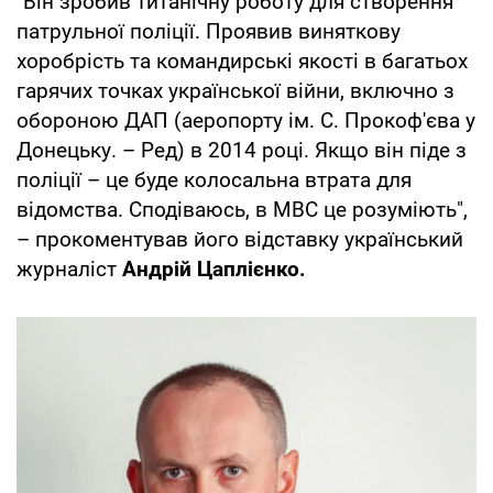
"Він зробив титанічну роботу для створення
патрульної поліції. Проявив виняткову
хоробрість та командирські якості в багатьох
гарячих точках української війни, включно з
обороною ДАП (аеропорту ім. С. Прокоф'єва у
Донецьку. – Ред) в 2014 році. Якщо він піде з
поліції – це буде колосальна втрата для
відомства. Сподіваюсь, в МВС це розуміють",
– прокоментував його відставку український
журналіст
Андрій Цаплієнко.