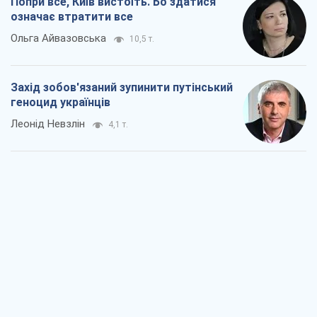
Попри все, Київ вистоїть. Бо здатися
означає втратити все
Ольга Айвазовська
10,5 т.
Захід зобов'язаний зупинити путінський
геноцид українців
Леонід Невзлін
4,1 т.