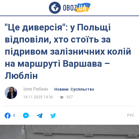
"Це диверсія": у Польщі
відповіли, хто стоїть за
підривом залізничних колій
на маршруті Варшава –
Люблін
Ілля Рябінін
Новини. Суспільство
18.11.2025 14:36
927
0
РУС