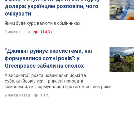
долара: українцям розповіли, чого
очікувати
Яким буде курс валюти в обмінниках
9 часов назад
114,3 т.
"Джипінг руйнує екосистеми, які
формувалися сотні років": у
Greenpeace забили на сполох
У високогір'ї розташовані альпійські та
субальпійські луки – рідкісні природні
комплекси, які формувалися протягом сотень років
9 часов назад
1,1 т.