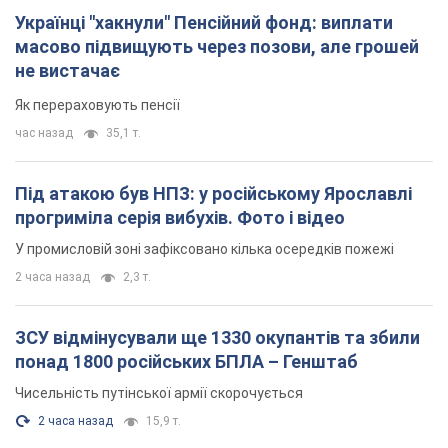
Українці "хакнули" Пенсійний фонд: виплати
масово підвищують через позови, але грошей
не вистачає
Як перераховують пенсії
час назад
35,1 т.
Під атакою був НПЗ: у російському Ярославлі
прогриміла серія вибухів. Фото і відео
У промисловій зоні зафіксовано кілька осередків пожежі
2 часа назад
2,3 т.
ЗСУ відмінусували ще 1330 окупантів та збили
понад 1800 російських БПЛА – Генштаб
Чисельність путінської армії скорочується
2 часа назад
15,9 т.