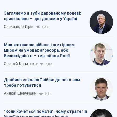
Заглянемо в зуби дарованому коневі:
прискіпливо – про допомогу Україні
Олександр Кірш
6,5 т.
Між жахливою війною і ще гіршим
миром на умовах агресора, або
Безвихідність – теж зброя Росії
Олексій Копитько
5,8 т.
Драбина ескалації війни: до чого нам
треба готуватися
Андрій Шевчишин
6,8 т.
"Коли хочеться помсти": чому стратегія
України має залишатися іншою