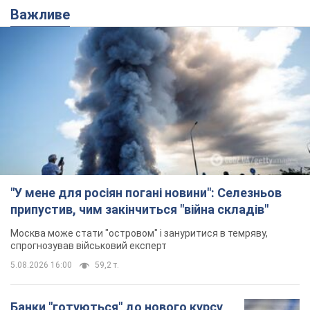
Важливе
"У мене для росіян погані новини": Селезньов
припустив, чим закінчиться "війна складів"
Москва може стати "островом" і зануритися в темряву,
спрогнозував військовий експерт
5.08.2026 16:00
59,2 т.
Банки "готуються" до нового курсу