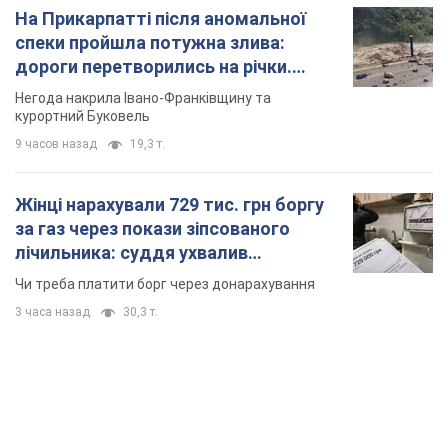
На Прикарпатті після аномальної
спеки пройшла потужна злива:
дороги перетворились на річки.
Відео
Негода накрила Івано-Франківщину та
курортний Буковель
9 часов назад
19,3 т.
Жінці нарахували 729 тис. грн боргу
за газ через покази зіпсованого
лічильника: суддя ухвалив
неочікуване рішення
Чи треба платити борг через донарахування
3 часа назад
30,3 т.