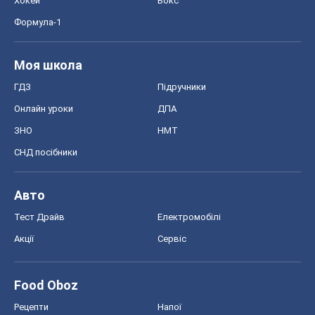
Хокей
Бокс
Формула-1
Моя школа
ГДЗ
Підручники
Онлайн уроки
ДПА
ЗНО
НМТ
СНД посібники
Авто
Тест Драйв
Електромобілі
Акції
Сервіс
Food Oboz
Рецепти
Напої