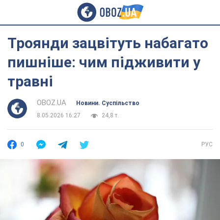
Троянди зацвітуть набагато
пишніше: чим підживити у
травні
OBOZ.UA
Новини. Суспільство
8.05.2026 16:27
24,8 т.
0
РУС