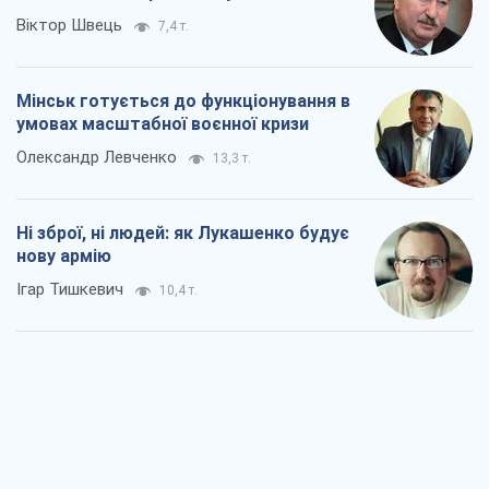
Віктор Швець
7,4 т.
Мінськ готується до функціонування в
умовах масштабної воєнної кризи
Олександр Левченко
13,3 т.
Ні зброї, ні людей: як Лукашенко будує
нову армію
Ігар Тишкевич
10,4 т.