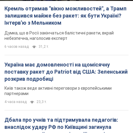
Кремль отримав "вікно можливостей", а Трамп
залишився майже без ракет: як бути Україні?
Інтерв’ю з Мельником
Думка, що в Росії закінчаться балістичні ракети, вкрай
небезпечна, наголосив експерт
6 часов назад
31,2 т.
Україна має домовленості на щомісячну
поставку ракет до Patriot від США: Зеленський
розкрив подробиці
Київ також веде активні переговори з європейськими
партнерами
4 часа назад
23,3 т.
Дбала про учнів та підтримувала педагогів:
внаслідок удару РФ по Київщині загинула