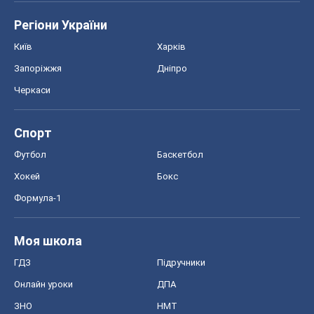
Регіони України
Київ
Харків
Запоріжжя
Дніпро
Черкаси
Спорт
Футбол
Баскетбол
Хокей
Бокс
Формула-1
Моя школа
ГДЗ
Підручники
Онлайн уроки
ДПА
ЗНО
НМТ