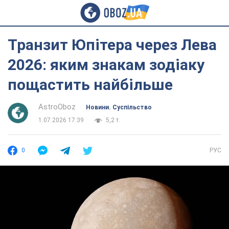
Транзит Юпітера через Лева
2026: яким знакам зодіаку
пощастить найбільше
AstroOboz
Новини. Суспільство
1.07.2026 17:39
5,2 т.
0
РУС