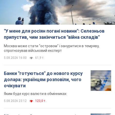
"У мене для росіян погані новини": Селезньов
припустив, чим закінчиться "війна складів"
Москва може стати "островом" і зануритися в темряву,
спрогнозував військовий експерт
5.08.2026 16:00
61,9 т.
Банки "готуються" до нового курсу
долара: українцям розповіли, чого
очікувати
Яким буде курс валюти в обмінниках
5.08.2026 23:12
123,0 т.