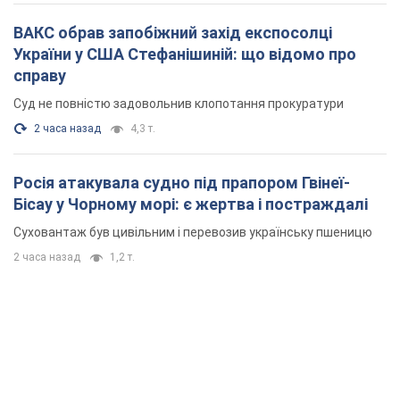
ВАКС обрав запобіжний захід експосолці
України у США Стефанішиній: що відомо про
справу
Суд не повністю задовольнив клопотання прокуратури
2 часа назад
4,3 т.
Росія атакувала судно під прапором Гвінеї-
Бісау у Чорному морі: є жертва і постраждалі
Суховантаж був цивільним і перевозив українську пшеницю
2 часа назад
1,2 т.