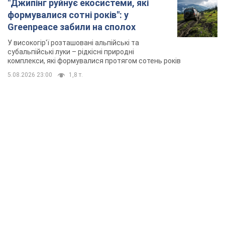
"Джипінг руйнує екосистеми, які
формувалися сотні років": у
Greenpeace забили на сполох
У високогір'ї розташовані альпійські та
субальпійські луки – рідкісні природні
комплекси, які формувалися протягом сотень років
5.08.2026 23:00
1,8 т.