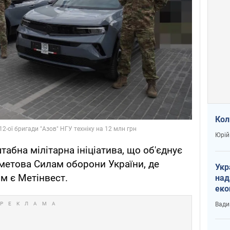
Кол
Юрій
абна мілітарна ініціатива, що об'єднує
хметова Силам оборони України, де
Укр
 є Метінвест.
над
еко
сві
Вади