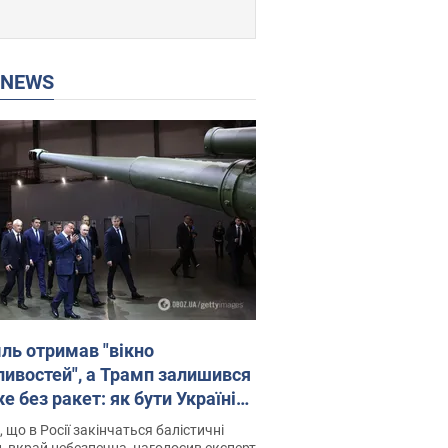
P NEWS
ль отримав "вікно
ивостей", а Трамп залишився
 без ракет: як бути Україні?
рв’ю з Мельником
 що в Росії закінчаться балістичні
, вкрай небезпечна, наголосив експерт