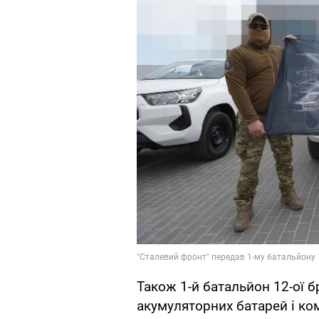
Також 1-й батальйон 12-ої 
акумуляторних батарей і ко