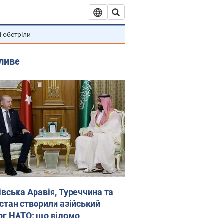
і обстріли
ливе
івська Аравія, Туреччина та
стан створили азійський
ог НАТО: що відомо