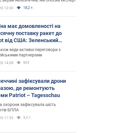
18,2 т.
26 12:00
їна має домовленості на
сячну поставку ракет до
iot від США: Зеленський
рив подробиці
акож веде активні переговори з
ейськими партнерами
903
26 14:08
меччині зафіксували дрони
базою, де ремонтують
ми Patriot – Tagesschau
 охорони зафіксувала шість
отів БПЛА
3,3 т.
26 11:55