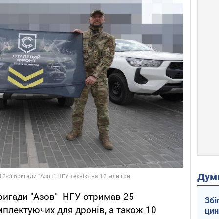
Дум
бригади "Азов" НГУ отримав 25
Збі
мплектуючих для дронів, а також 10
цин