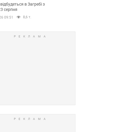
емпіонату Європи
 відбудеться в Загребі з
вних спортсменів
23 серпня
8,6 т.
26 09:51