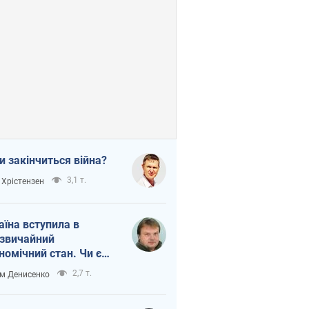
и закінчиться війна?
3,1 т.
 Хрістензен
аїна вступила в
звичайний
номічний стан. Чи є
тло вкінці тунелю?
2,7 т.
м Денисенко