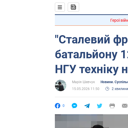
Герої вій
"Сталевий фр
батальйону 1
НГУ техніку н
Марія Шевчук
Новини. Суспіль
15.05.2026 11:50
2 хвилин
0