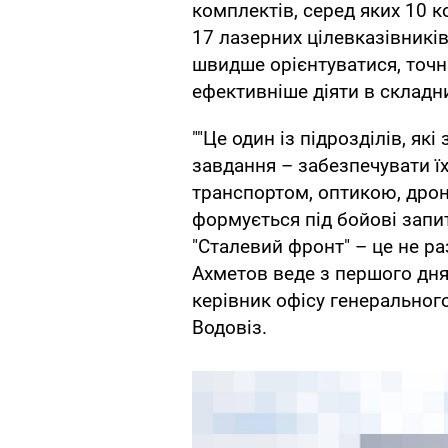
комплектів, серед яких 10 к
17 лазерних цілевказівникі
швидше орієнтуватися, точн
ефективніше діяти в складни
""Це один із підрозділів, як
завдання – забезпечувати їх
транспортом, оптикою, дро
формується під бойові запит
"Сталевий фронт" – це не ра
Ахметов веде з першого дня
керівник офісу генеральног
Водовіз.