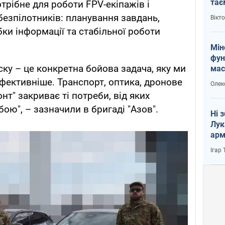
тає
трібне для роботи FPV-екіпажів і
і Пу
безпілотників: планування завдань,
Вікт
ки інформації та стабільної роботи
Мін
фун
ску – це конкретна бойова задача, яку ми
мас
ективніше. Транспорт, оптика, дронове
Олек
т" закриває ті потреби, від яких
бою", – зазначили в бригаді "Азов".
Ні 
Лук
арм
Ігар