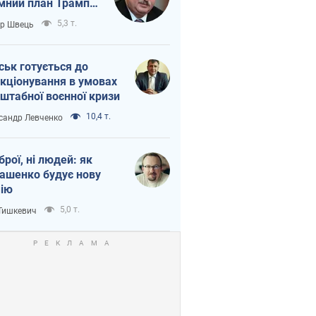
мний план Трампа
тіна?
5,3 т.
ор Швець
ськ готується до
кціонування в умовах
штабної воєнної кризи
10,4 т.
сандр Левченко
зброї, ні людей: як
ашенко будує нову
ію
5,0 т.
 Тишкевич