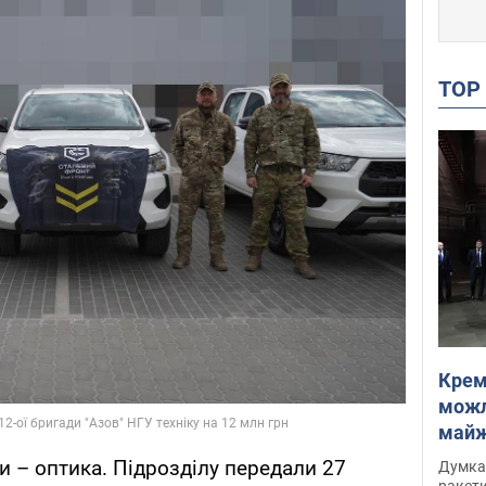
TO
Крем
можл
майже
Інте
 – оптика. Підрозділу передали 27
Думка,
ракети