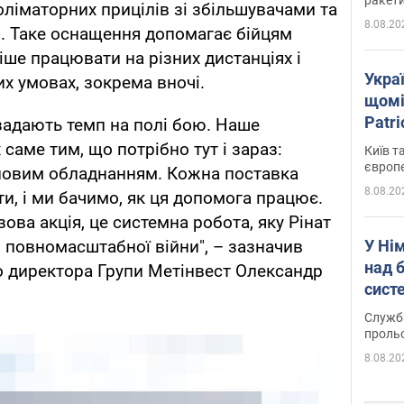
оліматорних прицілів зі збільшувачами та
8.08.20
в. Таке оснащення допомагає бійцям
іше працювати на різних дистанціях і
Укра
х умовах, зокрема вночі.
щомі
Patr
і задають темп на полі бою. Наше
розк
 саме тим, що потрібно тут і зараз:
Київ т
європ
новим обладнанням. Кожна поставка
8.08.20
и, і ми бачимо, як ця допомога працює.
зова акція, це системна робота, яку Рінат
У Ні
 повномасштабної війни", – зазначив
над 
о директора Групи Метінвест Олександр
систе
Служба
проль
8.08.20