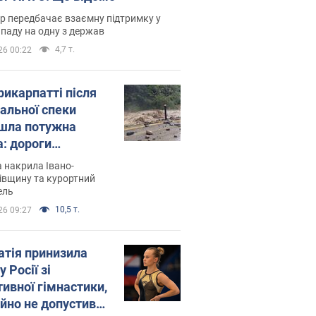
р передбачає взаємну підтримку у
ападу на одну з держав
4,7 т.
26 00:22
рикарпатті після
альної спеки
шла потужна
а: дороги
творились на
 накрила Івано-
. Відео
івщину та курортний
ель
10,5 т.
26 09:27
атія принизила
у Росії зі
тивної гімнастики,
ійно не допустивши