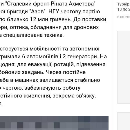
до ч
ви "Сталевий фронт Ріната Ахметова"
Турнір
осно
13 по 
-ої бригади "Азов" НГУ чергову партію
8.08.20
тю близько 12 млн гривень. До поставки
ори, оптика, обладнання для дронових
а спеціалізована техніка.
тосується мобільності та автономної
тримали 6 автомобілів і 2 генератори. На
одня: для евакуації, ротацій, підвезення
ойових завдань. Через постійне
реба в машинах залишається стабільно
ю чергою, забезпечують роботу
остійного живлення, зокрема зв’язку,
я.