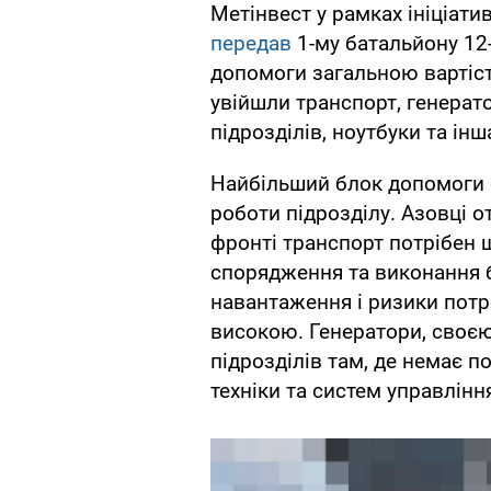
Метінвест у рамках ініціати
передав
1-му батальйону 12
допомоги загальною вартіс
увійшли транспорт, генерат
підрозділів, ноутбуки та інш
Найбільший блок допомоги с
роботи підрозділу. Азовці о
фронті транспорт потрібен щ
спорядження та виконання б
навантаження і ризики пот
високою. Генератори, своє
підрозділів там, де немає п
техніки та систем управлінн