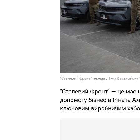
"Сталевий Фронт" — це масшт
допомогу бізнесів Ріната А
ключовим виробничим хабом