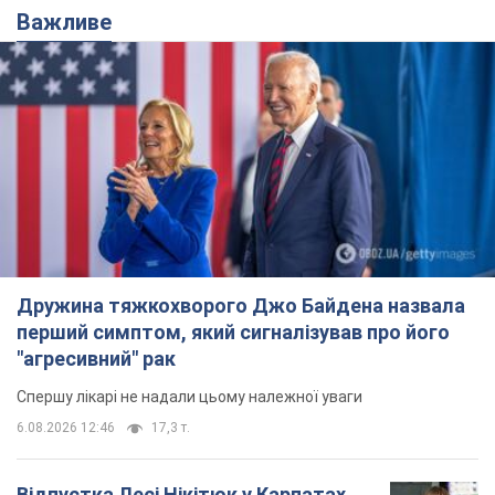
Важливе
Дружина тяжкохворого Джо Байдена назвала
перший симптом, який сигналізував про його
"агресивний" рак
Спершу лікарі не надали цьому належної уваги
6.08.2026 12:46
17,3 т.
Відпустка Лесі Нікітюк у Карпатах