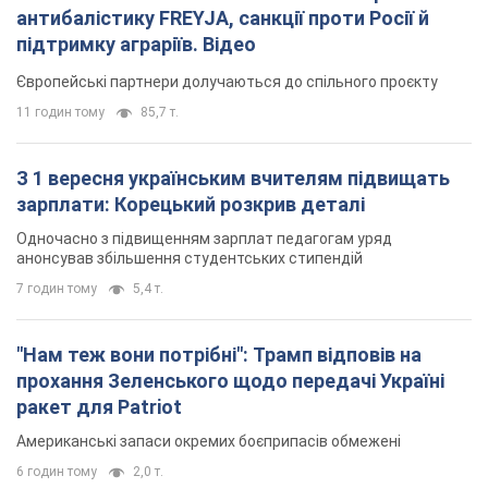
антибалістику FREYJA, санкції проти Росії й
підтримку аграріїв. Відео
Європейські партнери долучаються до спільного проєкту
11 годин тому
85,7 т.
З 1 вересня українським вчителям підвищать
зарплати: Корецький розкрив деталі
Одночасно з підвищенням зарплат педагогам уряд
анонсував збільшення студентських стипендій
7 годин тому
5,4 т.
"Нам теж вони потрібні": Трамп відповів на
прохання Зеленського щодо передачі Україні
ракет для Patriot
Американські запаси окремих боєприпасів обмежені
6 годин тому
2,0 т.