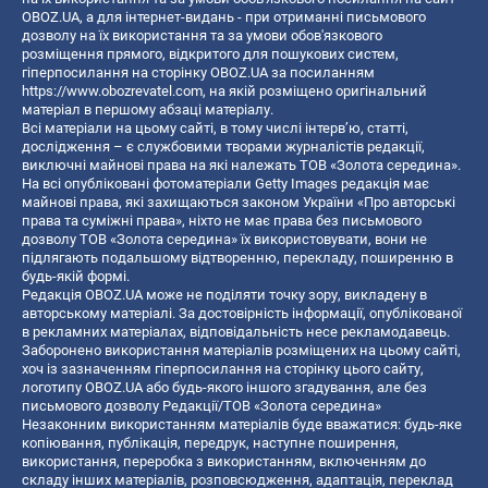
OBOZ.UA, а для інтернет-видань - при отриманні письмового
дозволу на їх використання та за умови обов'язкового
розміщення прямого, відкритого для пошукових систем,
гіперпосилання на сторінку OBOZ.UA за посиланням
https://www.obozrevatel.com
, на якій розміщено оригінальний
матеріал в першому абзаці матеріалу.
Всі матеріали на цьому сайті, в тому числі інтерв’ю, статті,
дослідження – є службовими творами журналістів редакції,
виключні майнові права на які належать ТОВ «Золота середина».
На всі опубліковані фотоматеріали Getty Images редакція має
майнові права, які захищаються законом України «Про авторські
права та суміжні права», ніхто не має права без письмового
дозволу ТОВ «Золота середина» їх використовувати, вони не
підлягають подальшому відтворенню, перекладу, поширенню в
будь-якій формі.
Редакція OBOZ.UA може не поділяти точку зору, викладену в
авторському матеріалі. За достовірність інформації, опублікованої
в рекламних матеріалах, відповідальність несе рекламодавець.
Заборонено використання матеріалів розміщених на цьому сайті,
хоч із зазначенням гіперпосилання на сторінку цього сайту,
логотипу OBOZ.UA або будь-якого іншого згадування, але без
письмового дозволу Редакції/ТОВ «Золота середина»
Незаконним використанням матеріалів буде вважатися: будь-яке
копiювання, публiкацiя, передрук, наступне поширення,
використання, переробка з використанням, включенням до
складу інших матеріалів, розповсюдження, адаптація, переклад