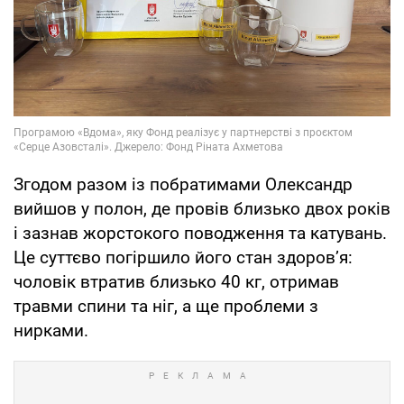
Згодом разом із побратимами Олександр
вийшов у полон, де провів близько двох років
і зазнав жорстокого поводження та катувань.
Це суттєво погіршило його стан здоров’я:
чоловік втратив близько 40 кг, отримав
травми спини та ніг, а ще проблеми з
нирками.