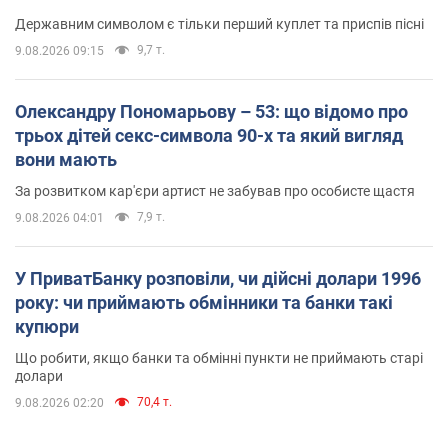
Державним символом є тільки перший куплет та приспів пісні
9,7 т.
9.08.2026 09:15
Олександру Пономарьову – 53: що відомо про
трьох дітей секс-символа 90-х та який вигляд
вони мають
За розвитком кар'єри артист не забував про особисте щастя
7,9 т.
9.08.2026 04:01
У ПриватБанку розповіли, чи дійсні долари 1996
року: чи приймають обмінники та банки такі
купюри
Що робити, якщо банки та обмінні пункти не приймають старі
долари
70,4 т.
9.08.2026 02:20