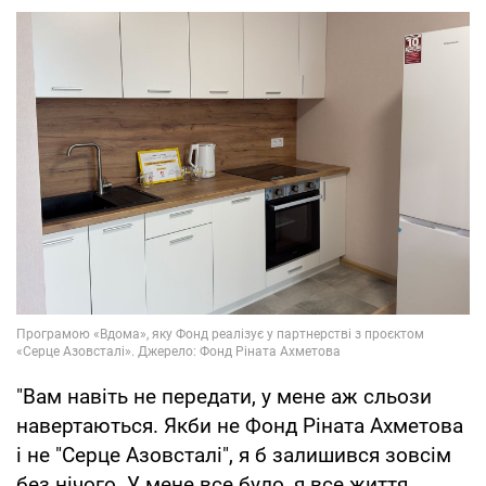
"Вам навіть не передати, у мене аж сльози
навертаються. Якби не Фонд Ріната Ахметова
і не "Серце Азовсталі", я б залишився зовсім
без нічого. У мене все було, я все життя