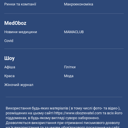
Ринки та компанії
Макроекономіка
MedOboz
Новини медицини
MAMACLUB
Covid
Шоу
Афіша
Плітки
Краса
Мода
Жіночий журнал
Використання будь-яких матеріалів ( в тому числі фото- та відео-),
розміщених на цьому сайті
https://www.obozrevatel.com
та всіх його
піддоменах, в будь-якому вигляді суворо заборонено.
Дозволяється використання при отриманні письмового дозволу
на їх використання та за умови обов'язкового посилання на сайт