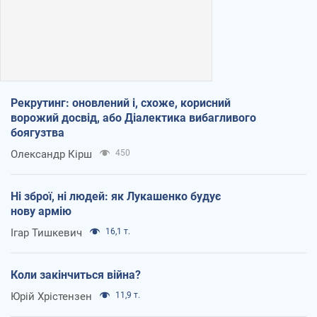
Рекрутинг: оновлений і, схоже, корисний
ворожий досвід, або Діалектика вибагливого
боягузтва
Олександр Кірш
450
Ні зброї, ні людей: як Лукашенко будує
нову армію
Ігар Тишкевич
16,1 т.
Коли закінчиться війна?
Юрій Хрістензен
11,9 т.