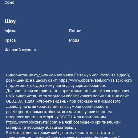
Covid
Шоу
Афіша
Плітки
Краса
Мода
Жіночий журнал
Використання будь-яких матеріалів ( в тому числі фото- та відео-),
розміщених на цьому сайті
https://www.obozrevatel.com
та всіх його
піддоменах, в будь-якому вигляді суворо заборонено.
Дозволяється використання при отриманні письмового дозволу
на їх використання та за умови обов'язкового посилання на сайт
OBOZ.UA, а для інтернет-видань - при отриманні письмового
дозволу на їх використання та за умови обов'язкового
розміщення прямого, відкритого для пошукових систем,
гіперпосилання на сторінку OBOZ.UA за посиланням
https://www.obozrevatel.com
, на якій розміщено оригінальний
матеріал в першому абзаці матеріалу.
Всі матеріали на цьому сайті, в тому числі інтерв’ю, статті,
дослідження – є службовими творами журналістів редакції,