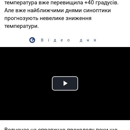
температура вже перевищила +40 градусів.
Але вже найближчими днями синоптики
прогнозують невелике зниження
температури.
Відео дня
Play Video
Водночас на справжню прохолоду поки що