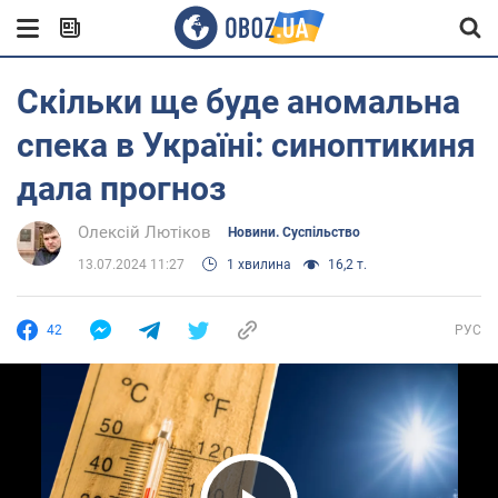
Скільки ще буде аномальна
спека в Україні: синоптикиня
дала прогноз
Олексій Лютіков
Новини. Суспільство
13.07.2024 11:27
1 хвилина
16,2 т.
42
РУС