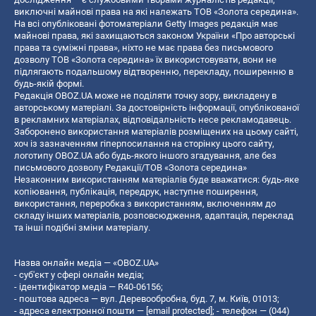
виключні майнові права на які належать ТОВ «Золота середина».
На всі опубліковані фотоматеріали Getty Images редакція має
майнові права, які захищаються законом України «Про авторські
права та суміжні права», ніхто не має права без письмового
дозволу ТОВ «Золота середина» їх використовувати, вони не
підлягають подальшому відтворенню, перекладу, поширенню в
будь-якій формі.
Редакція OBOZ.UA може не поділяти точку зору, викладену в
авторському матеріалі. За достовірність інформації, опублікованої
в рекламних матеріалах, відповідальність несе рекламодавець.
Заборонено використання матеріалів розміщених на цьому сайті,
хоч із зазначенням гіперпосилання на сторінку цього сайту,
логотипу OBOZ.UA або будь-якого іншого згадування, але без
письмового дозволу Редакції/ТОВ «Золота середина»
Незаконним використанням матеріалів буде вважатися: будь-яке
копiювання, публiкацiя, передрук, наступне поширення,
використання, переробка з використанням, включенням до
складу інших матеріалів, розповсюдження, адаптація, переклад
та інші подібні зміни матеріалу.
Назва онлайн медіа — «OBOZ.UA»
- суб'єкт у сфері онлайн медіа;
- ідентифікатор медіа — R40-06156;
- поштова адреса — вул. Деревообробна, буд. 7, м. Київ, 01013;
- адреса електронної пошти —
[email protected]
; - телефон — (044)