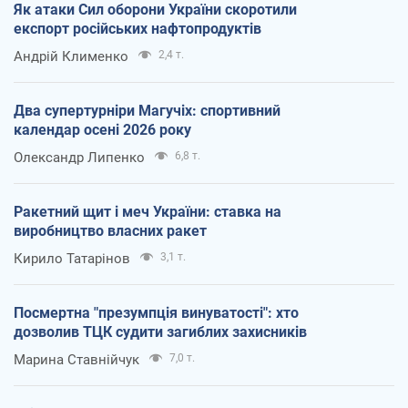
Як атаки Сил оборони України скоротили
експорт російських нафтопродуктів
Андрій Клименко
2,4 т.
Два супертурніри Магучіх: спортивний
календар осені 2026 року
Олександр Липенко
6,8 т.
Ракетний щит і меч України: ставка на
виробництво власних ракет
Кирило Татарінов
3,1 т.
Посмертна "презумпція винуватості": хто
дозволив ТЦК судити загиблих захисників
Марина Ставнійчук
7,0 т.