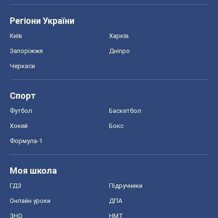
Регіони України
Київ
Харків
Запоріжжя
Дніпро
Черкаси
Спорт
Футбол
Баскетбол
Хокей
Бокс
Формула-1
Моя школа
ГДЗ
Підручники
Онлайн уроки
ДПА
ЗНО
НМТ