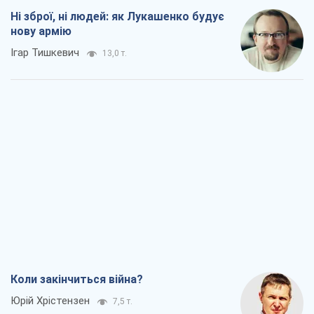
Ні зброї, ні людей: як Лукашенко будує
нову армію
Ігар Тишкевич
13,0 т.
Коли закінчиться війна?
Юрій Хрістензен
7,5 т.