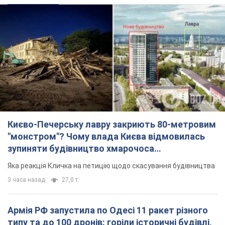
Києво-Печерську лавру закриють 80-метровим
"монстром"? Чому влада Києва відмовилась
зупиняти будівництво хмарочоса
"московського вірянина"
Яка реакція Кличка на петицію щодо скасування будівництва
3 часа назад
27,0 т.
Армія РФ запустила по Одесі 11 ракет різного
типу та до 100 дронів: горіли історичні будівлі,