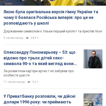
Якою була оригінальна версія гімну України та
чому її боялася Російська імперія: про це не
розповідають у школі
Державним символом є тільки перший куплет та приспів пісні
5 часов назад
24,9 т.
Олександру Пономарьову – 53: що
відомо про трьох дітей секс-
символа 90-х та який вигляд вони
мають
За розвитком кар'єри артист не забував про
особисте щастя
11 часов назад
9,2 т.
У ПриватБанку розповіли, чи дійсні
долари 1996 року: чи приймають