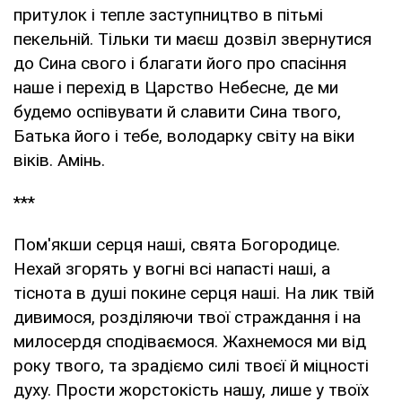
притулок і тепле заступництво в пітьмі
пекельній. Тільки ти маєш дозвіл звернутися
до Сина свого і благати його про спасіння
наше і перехід в Царство Небесне, де ми
будемо оспівувати й славити Сина твого,
Батька його і тебе, володарку світу на віки
віків. Амінь.
***
Пом'якши серця наші, свята Богородице.
Нехай згорять у вогні всі напасті наші, а
тіснота в душі покине серця наші. На лик твій
дивимося, розділяючи твої страждання і на
милосердя сподіваємося. Жахнемося ми від
року твого, та зрадіємо силі твоєї й міцності
духу. Прости жорстокість нашу, лише у твоїх