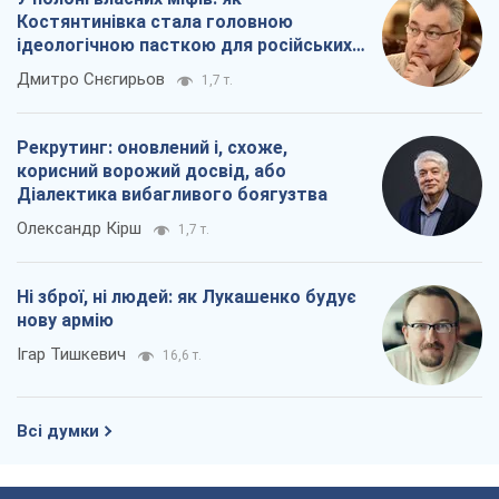
Костянтинівка стала головною
ідеологічною пасткою для російських
окупантів
Дмитро Снєгирьов
1,7 т.
Рекрутинг: оновлений і, схоже,
корисний ворожий досвід, або
Діалектика вибагливого боягузтва
Олександр Кірш
1,7 т.
Ні зброї, ні людей: як Лукашенко будує
нову армію
Ігар Тишкевич
16,6 т.
Всі думки