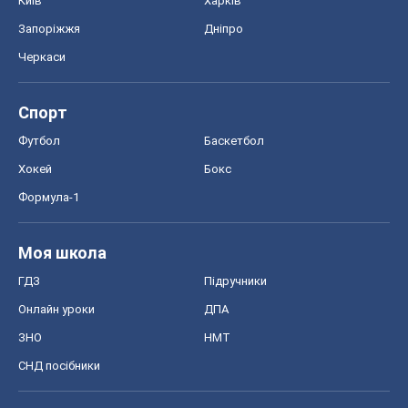
Київ
Харків
Запоріжжя
Дніпро
Черкаси
Спорт
Футбол
Баскетбол
Хокей
Бокс
Формула-1
Моя школа
ГДЗ
Підручники
Онлайн уроки
ДПА
ЗНО
НМТ
СНД посібники