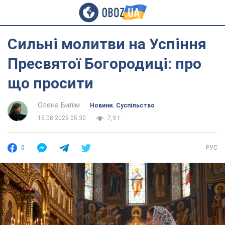
Сильні молитви на Успіння
Пресвятої Богородиці: про
що просити
Олена Билім
Новини. Суспільство
15.08.2025 05:30
7,9 т.
0
РУС