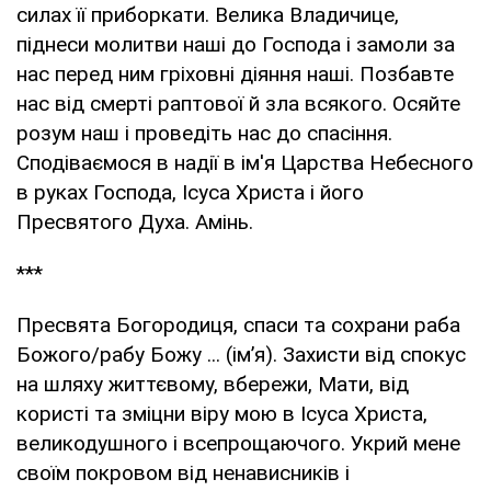
силах її приборкати. Велика Владичице,
піднеси молитви наші до Господа і замоли за
нас перед ним гріховні діяння наші. Позбавте
нас від смерті раптової й зла всякого. Осяйте
розум наш і проведіть нас до спасіння.
Сподіваємося в надії в ім'я Царства Небесного
в руках Господа, Ісуса Христа і його
Пресвятого Духа. Амінь.
***
Пресвята Богородиця, спаси та сохрани раба
Божого/рабу Божу ... (ім’я). Захисти від спокус
на шляху життєвому, вбережи, Мати, від
користі та зміцни віру мою в Ісуса Христа,
великодушного і всепрощаючого. Укрий мене
своїм покровом від ненависників і