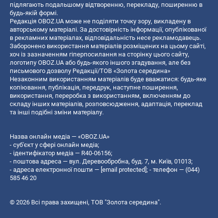
підлягають подальшому відтворенню, перекладу, поширенню в
будь-якій формі.
Редакція OBOZ.UA може не поділяти точку зору, викладену в
авторському матеріалі. За достовірність інформації, опублікованої
в рекламних матеріалах, відповідальність несе рекламодавець.
Заборонено використання матеріалів розміщених на цьому сайті,
хоч із зазначенням гіперпосилання на сторінку цього сайту,
логотипу OBOZ.UA або будь-якого іншого згадування, але без
письмового дозволу Редакції/ТОВ «Золота середина»
Незаконним використанням матеріалів буде вважатися: будь-яке
копiювання, публiкацiя, передрук, наступне поширення,
використання, переробка з використанням, включенням до
складу інших матеріалів, розповсюдження, адаптація, переклад
та інші подібні зміни матеріалу.
Назва онлайн медіа — «OBOZ.UA»
- суб'єкт у сфері онлайн медіа;
- ідентифікатор медіа — R40-06156;
- поштова адреса — вул. Деревообробна, буд. 7, м. Київ, 01013;
- адреса електронної пошти —
[email protected]
; - телефон — (044)
585 46 20
© 2026 Всі права захищені, ТОВ "Золота середина".