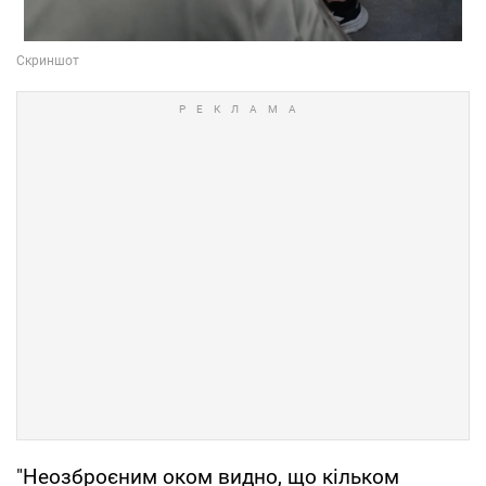
"Неозброєним оком видно, що кільком