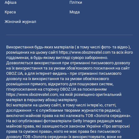
Афіша
Плітки
Краса
Мода
Жіночий журнал
Використання будь-яких матеріалів ( в тому числі фото- та відео-),
розміщених на цьому сайті
https://www.obozrevatel.com
та всіх його
піддоменах, в будь-якому вигляді суворо заборонено.
Дозволяється використання при отриманні письмового дозволу
на їх використання та за умови обов'язкового посилання на сайт
OBOZ.UA, а для інтернет-видань - при отриманні письмового
дозволу на їх використання та за умови обов'язкового
розміщення прямого, відкритого для пошукових систем,
гіперпосилання на сторінку OBOZ.UA за посиланням
https://www.obozrevatel.com
, на якій розміщено оригінальний
матеріал в першому абзаці матеріалу.
Всі матеріали на цьому сайті, в тому числі інтерв’ю, статті,
дослідження – є службовими творами журналістів редакції,
виключні майнові права на які належать ТОВ «Золота середина».
На всі опубліковані фотоматеріали Getty Images редакція має
майнові права, які захищаються законом України «Про авторські
права та суміжні права», ніхто не має права без письмового
дозволу ТОВ «Золота середина» їх використовувати, вони не