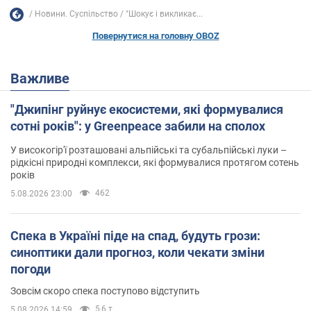
Новини. Суспільство
"Шокує і викликає...
Повернутися на головну OBOZ
Важливе
"Джипінг руйнує екосистеми, які формувалися
сотні років": у Greenpeace забили на сполох
У високогір'ї розташовані альпійські та субальпійські луки –
рідкісні природні комплекси, які формувалися протягом сотень
років
462
5.08.2026 23:00
Спека в Україні піде на спад, будуть грози:
синоптики дали прогноз, коли чекати зміни
погоди
Зовсім скоро спека поступово відступить
5,6 т.
5.08.2026 14:59