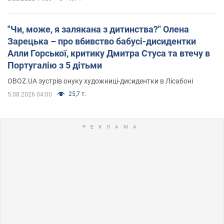
"Чи, може, я залякана з дитинства?" Олена
Зарецька – про вбивство бабусі-дисидентки
Алли Горської, критику Дмитра Стуса та втечу в
Португалію з 5 дітьми
OBOZ.UA зустрів онуку художниці-дисидентки в Лісабоні
25,7 т.
5.08.2026 04:00