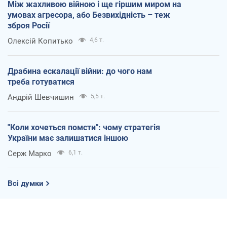
Між жахливою війною і ще гіршим миром на
умовах агресора, або Безвихідність – теж
зброя Росії
Олексій Копитько
4,6 т.
Драбина ескалації війни: до чого нам
треба готуватися
Андрій Шевчишин
5,5 т.
"Коли хочеться помсти": чому стратегія
України має залишатися іншою
Серж Марко
6,1 т.
Всі думки