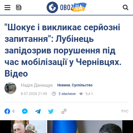
"Шокує і викликає серйозні
запитання": Лубінець
запідозрив порушення під
час мобілізації у Чернівцях.
Відео
Надія Данищук
Новини. Суспільство
8.07.2026 21:09
3 хвилини
9,4 т.
0
РУС