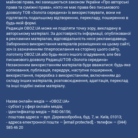
майнові права, які захищаються законом України «Про авторські
права та суміжні права», ніхто не має права без письмового
дозволу ТОВ «Золота середина» їх використовувати, вони не
підлягають подальшому відтворенню, перекладу, поширенню в
будь-якій формі.
Редакція OBOZ.UA може не поділяти точку зору, викладену в
авторському матеріалі. За достовірність інформації, опублікованої
в рекламних матеріалах, відповідальність несе рекламодавець.
Заборонено використання матеріалів розміщених на цьому сайті,
хоч із зазначенням гіперпосилання на сторінку цього сайту,
логотипу OBOZ.UA або будь-якого іншого згадування, але без
письмового дозволу Редакції/ТОВ «Золота середина»
Незаконним використанням матеріалів буде вважатися: будь-яке
копiювання, публiкацiя, передрук, наступне поширення,
використання, переробка з використанням, включенням до
складу інших матеріалів, розповсюдження, адаптація, переклад
та інші подібні зміни матеріалу.
Назва онлайн медіа — «OBOZ.UA»
- суб'єкт у сфері онлайн медіа;
- ідентифікатор медіа — R40-06156;
- поштова адреса — вул. Деревообробна, буд. 7, м. Київ, 01013;
- адреса електронної пошти —
[email protected]
; - телефон — (044)
585 46 20