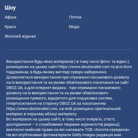
Шоу
Афіша
Плітки
Краса
Мода
Жіночий журнал
Використання будь-яких матеріалів ( в тому числі фото- та відео-),
розміщених на цьому сайті
https://www.obozrevatel.com
та всіх його
піддоменах, в будь-якому вигляді суворо заборонено.
Дозволяється використання при отриманні письмового дозволу
на їх використання та за умови обов'язкового посилання на сайт
OBOZ.UA, а для інтернет-видань - при отриманні письмового
дозволу на їх використання та за умови обов'язкового
розміщення прямого, відкритого для пошукових систем,
гіперпосилання на сторінку OBOZ.UA за посиланням
https://www.obozrevatel.com
, на якій розміщено оригінальний
матеріал в першому абзаці матеріалу.
Всі матеріали на цьому сайті, в тому числі інтерв’ю, статті,
дослідження – є службовими творами журналістів редакції,
виключні майнові права на які належать ТОВ «Золота середина».
На всі опубліковані фотоматеріали Getty Images редакція має