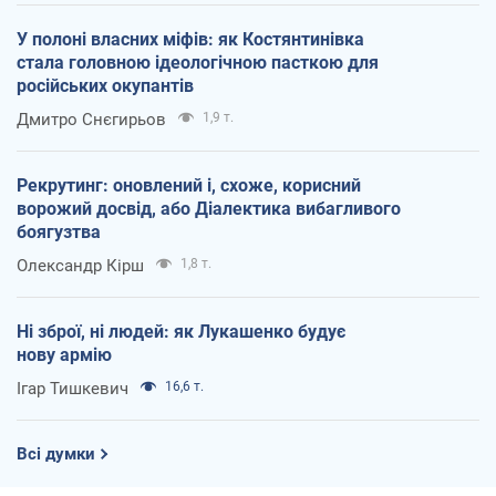
У полоні власних міфів: як Костянтинівка
стала головною ідеологічною пасткою для
російських окупантів
Дмитро Снєгирьов
1,9 т.
Рекрутинг: оновлений і, схоже, корисний
ворожий досвід, або Діалектика вибагливого
боягузтва
Олександр Кірш
1,8 т.
Ні зброї, ні людей: як Лукашенко будує
нову армію
Ігар Тишкевич
16,6 т.
Всі думки