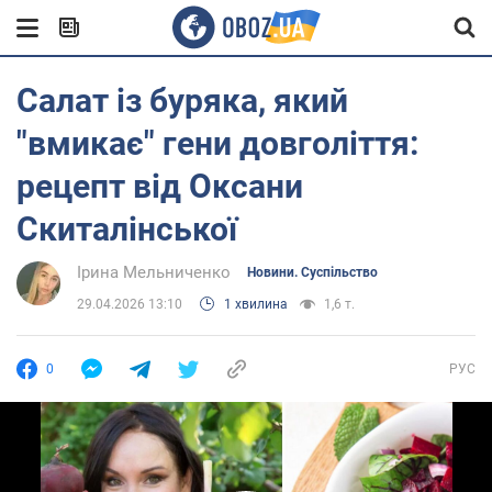
Салат із буряка, який
"вмикає" гени довголіття:
рецепт від Оксани
Скиталінської
Ірина Мельниченко
Новини. Суспільство
29.04.2026 13:10
1 хвилина
1,6 т.
0
РУС