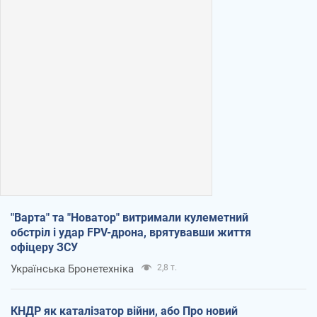
"Варта" та "Новатор" витримали кулеметний
обстріл і удар FPV-дрона, врятувавши життя
офіцеру ЗСУ
Українська Бронетехніка
2,8 т.
КНДР як каталізатор війни, або Про новий