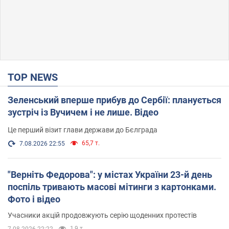
TOP NEWS
Зеленський вперше прибув до Сербії: планується
зустріч із Вучичем і не лише. Відео
Це перший візит глави держави до Бєлграда
65,7 т.
7.08.2026 22:55
"Верніть Федорова": у містах України 23-й день
поспіль тривають масові мітинги з картонками.
Фото і відео
Учасники акцій продовжують серію щоденних протестів
1,9 т.
7.08.2026 22:22