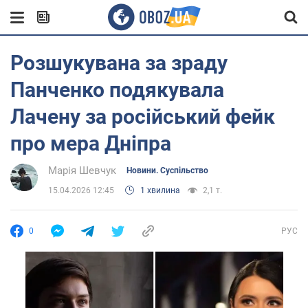
Розшукувана за зраду
Панченко подякувала
Лачену за російський фейк
про мера Дніпра
Марія Шевчук
Новини. Суспільство
15.04.2026 12:45
1 хвилина
2,1 т.
0
РУС