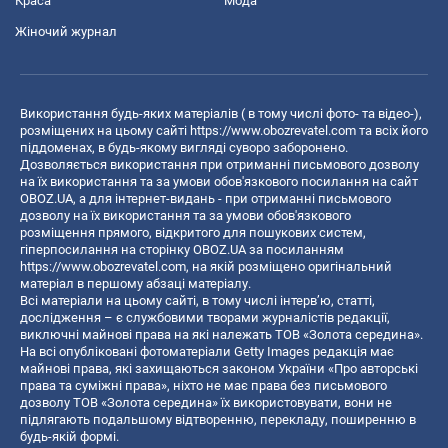
Краса
Мода
Жіночий журнал
Використання будь-яких матеріалів ( в тому числі фото- та відео-),
розміщених на цьому сайті
https://www.obozrevatel.com
та всіх його
піддоменах, в будь-якому вигляді суворо заборонено.
Дозволяється використання при отриманні письмового дозволу
на їх використання та за умови обов'язкового посилання на сайт
OBOZ.UA, а для інтернет-видань - при отриманні письмового
дозволу на їх використання та за умови обов'язкового
розміщення прямого, відкритого для пошукових систем,
гіперпосилання на сторінку OBOZ.UA за посиланням
https://www.obozrevatel.com
, на якій розміщено оригінальний
матеріал в першому абзаці матеріалу.
Всі матеріали на цьому сайті, в тому числі інтерв’ю, статті,
дослідження – є службовими творами журналістів редакції,
виключні майнові права на які належать ТОВ «Золота середина».
На всі опубліковані фотоматеріали Getty Images редакція має
майнові права, які захищаються законом України «Про авторські
права та суміжні права», ніхто не має права без письмового
дозволу ТОВ «Золота середина» їх використовувати, вони не
підлягають подальшому відтворенню, перекладу, поширенню в
будь-якій формі.