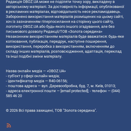
Редакція OBOZ.UA може не поділяти точку зору, викладену в
авторському матеріалі. За достовірність інформації, опублікованої
в рекламних матеріалах, відповідальність несе рекламодавець.
Заборонено використання матеріалів розміщених на цьому сайті,
хоч із зазначенням гіперпосилання на сторінку цього сайту,
логотипу OBOZ.UA або будь-якого іншого згадування, але без
письмового дозволу Редакції/ТОВ «Золота середина»
Незаконним використанням матеріалів буде вважатися: будь-яке
копiювання, публiкацiя, передрук, наступне поширення,
використання, переробка з використанням, включенням до
складу інших матеріалів, розповсюдження, адаптація, переклад
та інші подібні зміни матеріалу.
Назва онлайн медіа — «OBOZ.UA»
- суб'єкт у сфері онлайн медіа;
- ідентифікатор медіа — R40-06156;
- поштова адреса — вул. Деревообробна, буд. 7, м. Київ, 01013;
- адреса електронної пошти —
[email protected]
; - телефон — (044)
585 46 20
© 2026 Всі права захищені, ТОВ "Золота середина".