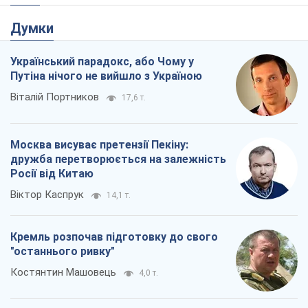
Кремль розпочав підготовку до свого
"останнього ривку"
Костянтин Машовець
4,0 т.
Дух Анкоріджа остаточно випарувався
Віктор Андрусів
5,8 т.