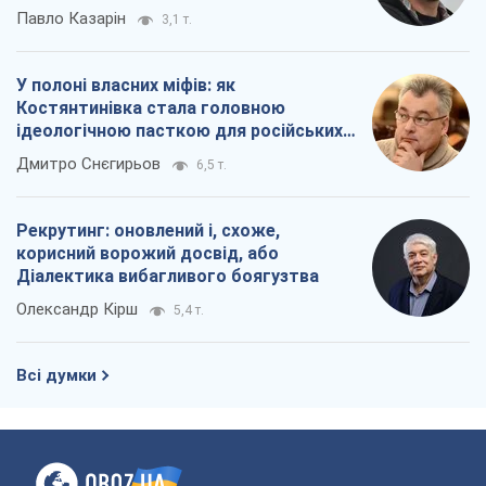
Всі думки
Про компанію
Команда
Правова інформація
Політика конфіденційності
Реклама на сайті
Документи
Редакційна політика
Журналісти OBOZ.UA на місці
подій
OBOZ.UA
Політика
Світ
Розслідування
Блоги
Суспільство