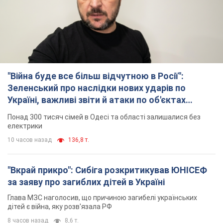
за заяву про загиблих дітей в Україні
Глава МЗС наголосив, що причиною загибелі українських
дітей є війна, яку розв'язала РФ
8 часов назад
8,6 т.
"Суттєві руйнування": Росія завдала
масованого удару по видобувних активах і
буровому майданчику "Укрнафти"
Проти видобувної інфраструктури ворог застосував десятки
БПЛА
9 часов назад
7,2 т.