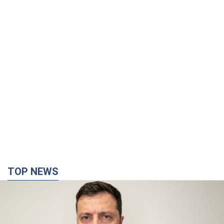
TOP NEWS
"Війна буде все більш відчутною в Росії":
Зеленський про наслідки нових ударів по
Україні, важливі звіти й атаки по об'єктах
ворога. Відео
Понад 300 тисяч сімей в Одесі та області залишалися без
електрики
10 часов назад
136,8 т.
"Вкрай прикро": Сибіга розкритикував ЮНІСЕФ