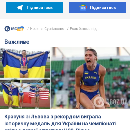
Красуня зі Львова з рекордом виграла
історичну медаль для України на чемпіонаті
світу з легкої атлетики U20. Відео
Наша співвітчизниця блискуче виступила в Орегоні
9.08.2026 09:32
67,5 т.
Брітні Спірс зізналася в уколах краси
і показала наслідки невдалої
косметології: ходила так майже
місяць
Помітний наслідок процедури зберігався
близько чотирьох тижнів
9.08.2026 13:19
3,5 т.
У 16–17 років могла цілий день не
їсти: українська модель Христина