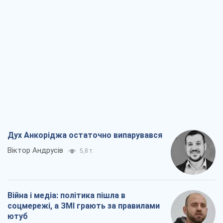
Війна і медіа: політика пішла в
соцмережі, а ЗМІ грають за правилами
ютуб
Павло Казарін
3,1 т.
У полоні власних міфів: як
Костянтинівка стала головною
ідеологічною пасткою для російських
окупантів
Дмитро Снєгирьов
6,5 т.
Рекрутинг: оновлений і, схоже,
корисний ворожий досвід, або
Діалектика вибагливого боягузтва
Олександр Кірш
5,4 т.