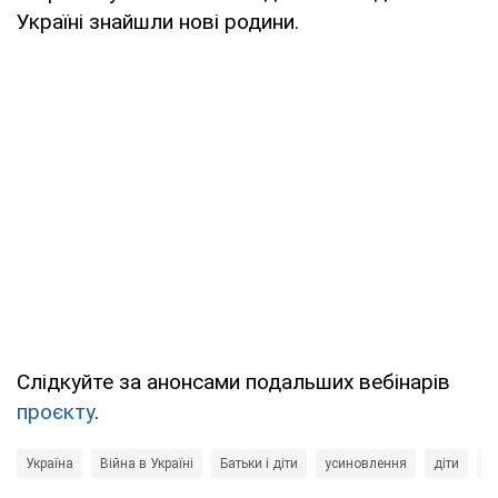
Україні знайшли нові родини.
Слідкуйте за анонсами подальших вебінарів
проєкту
.
Україна
Війна в Україні
Батьки і діти
усиновлення
діти
б