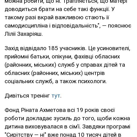
можна робити, що ні. Трапляється, що матері
доводиться брати на себе такі функції. У
такому разі вкрай важливою стають її
самодисципліна і відповідальність", — пояснює
Лілії Захаріяш.
Захід відвідало 185 учасників. Це усиновителі,
прийомні батьки, опікуни, фахівці обласних
(районних, міських) служб у справах дітей та
обласних (районних, міських) центрів
соціальних служб, а також психологи.
Дивіться тренінг
тут
.
Фонд Ріната Ахметова всі 19 років своєї
роботи докладає зусиль до того, щоби кожна
дитина виховувалася в сім’ї. Завдяки програмі
"Сирітству — ні" вже понад 10 тисяч дітей в