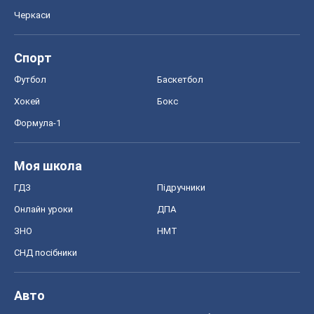
СНД посібники
Авто
Тест Драйв
Електромобілі
Акції
Сервіс
Food Oboz
Рецепти
Напої
Дієти
Економіка
Ринки та компанії
Макроекономіка
MedOboz