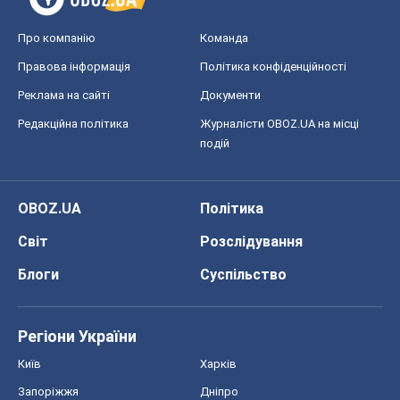
Регіони України
Київ
Харків
Запоріжжя
Дніпро
Черкаси
Спорт
Футбол
Баскетбол
Хокей
Бокс
Формула-1
Моя школа
ГДЗ
Підручники
Онлайн уроки
ДПА
ЗНО
НМТ