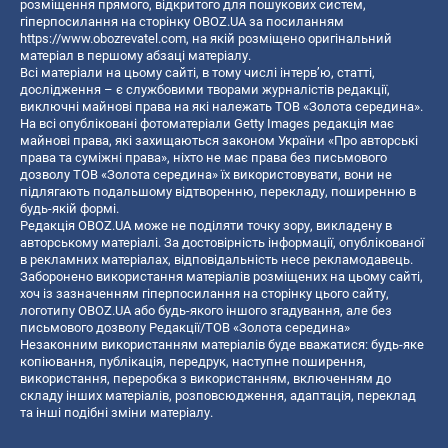
розміщення прямого, відкритого для пошукових систем,
гіперпосилання на сторінку OBOZ.UA за посиланням
https://www.obozrevatel.com
, на якій розміщено оригінальний
матеріал в першому абзаці матеріалу.
Всі матеріали на цьому сайті, в тому числі інтерв’ю, статті,
дослідження – є службовими творами журналістів редакції,
виключні майнові права на які належать ТОВ «Золота середина».
На всі опубліковані фотоматеріали Getty Images редакція має
майнові права, які захищаються законом України «Про авторські
права та суміжні права», ніхто не має права без письмового
дозволу ТОВ «Золота середина» їх використовувати, вони не
підлягають подальшому відтворенню, перекладу, поширенню в
будь-якій формі.
Редакція OBOZ.UA може не поділяти точку зору, викладену в
авторському матеріалі. За достовірність інформації, опублікованої
в рекламних матеріалах, відповідальність несе рекламодавець.
Заборонено використання матеріалів розміщених на цьому сайті,
хоч із зазначенням гіперпосилання на сторінку цього сайту,
логотипу OBOZ.UA або будь-якого іншого згадування, але без
письмового дозволу Редакції/ТОВ «Золота середина»
Незаконним використанням матеріалів буде вважатися: будь-яке
копiювання, публiкацiя, передрук, наступне поширення,
використання, переробка з використанням, включенням до
складу інших матеріалів, розповсюдження, адаптація, переклад
та інші подібні зміни матеріалу.