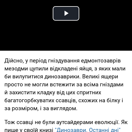
Play Video
Дійсно, у період гніздування едмонтозаврів
мезодми цупили відкладені яйця, з яких мали
би вилупитися динозаврики. Великі ящери
просто не могли встежити за всіма гніздами
й захистити кладку від цих спритних
багатогорбкуватих ссавців, схожих на білку і
за розміром, і за виглядом.
Тож ссавці не були аутсайдерами еволюції. Як
пише у своїй книзі
"Динозаври. Останні дні"