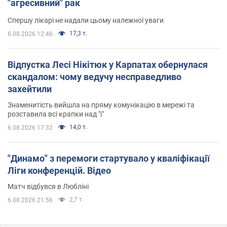
"агресивний" рак
Спершу лікарі не надали цьому належної уваги
17,3 т.
6.08.2026 12:46
Відпустка Лесі Нікітюк у Карпатах обернулася
скандалом: чому ведучу несправедливо
захейтили
Знаменитість вийшла на пряму комунікацію в мережі та
розставила всі крапки над "і"
14,0 т.
6.08.2026 17:32
"Динамо" з перемоги стартувало у кваліфікації
Ліги конференцій. Відео
Матч відбувся в Любліні
2,7 т.
6.08.2026 21:56