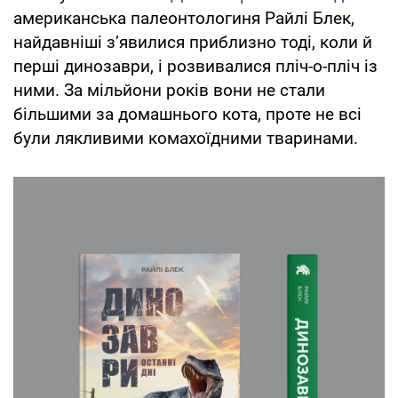
американська палеонтологиня Райлі Блек,
найдавніші з’явилися приблизно тоді, коли й
перші динозаври, і розвивалися пліч-о-пліч із
ними. За мільйони років вони не стали
більшими за домашнього кота, проте не всі
були лякливими комахоїдними тваринами.