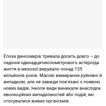
Епоха динозаврів тривала досить довго – до
падіння одинадцятикілометрового астероїда
життя в мезозої вирувало понад 135
мільйонів років. Масові вимирання руйнівні й
випадкові, але не завжди пов’язані з появою
нових видів. Інколи види виникали внаслідок
еволюційних випадковостей або подій, які
стосувалися живих організмів.