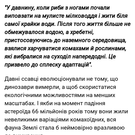
"У давнину, коли риби з ногами почали
виповзати на мулисте мілководдя і жити біля
самої крайки води. Після того життя більше не
обмежувалося водою, а хребетні,
пристосовуючись до наземного середовища,
взялися харчуватися комахами й рослинами,
які вибралися на суходіл напередодні. Це
призвело до сплеску адаптацій".
Давні ссавці еволюціонували не тому, що
динозаври вимерли, а щоб скористатися
екологічними можливостями на менших
масштабах. І якби на момент падіння
астероїда 66 мільйонів років тому вони жили
невеликими варіаціями комахоїдних, вся
фауна Землі стала б неймовірно вразливою