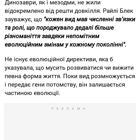
Динозаври, як і мезодми, не жили
відокремлено від решти довкілля. Райлі Блек
зауважує, що
"кожен вид мав численні зв’язки
та ролі, що породжувало дедалі більше
різноманіття завдяки непомітним
еволюційним змінам у кожному поколінні".
Не існує еволюційної директиви, яка б
указувала, що мусить розвиватися чи вижити
певна форма життя. Поки вид розмножується
і передає гени потомству, він залишається
частиною еволюції.