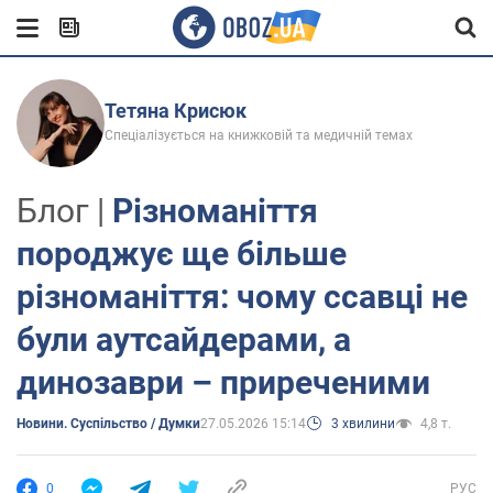
Тетяна Крисюк
Спеціалізується на книжковій та медичній темах
Блог |
Різноманіття
породжує ще більше
різноманіття: чому ссавці не
були аутсайдерами, а
динозаври – приреченими
Новини. Суспільство / Думки
27.05.2026 15:14
3 хвилини
4,8 т.
0
РУС