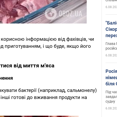
6.08.20
"Бал
Сіко
пере
 корисною інформацією від фахівців, чи
Укра
Глава 
д приготуванням, і що буде, якщо його
російс
6.08.20
тися від миття м'яса
Росі
німе
нення
біля
кувати бактерії (наприклад, сальмонелу)
Під ча
а інші готові до вживання продукти на
завдал
судну
6.08.20