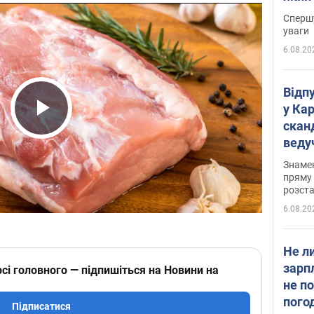
"агр
Спершу
уваги
6.08.20
Відп
у Ка
скан
Play Video
веду
захе
Знаме
пряму 
розста
6.08.20
Не л
зарп
сі головного — підпишіться на Новини на
не п
пого
Підписатися