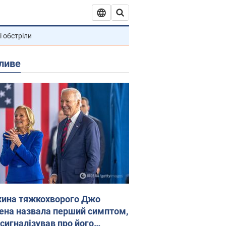
і обстріли
ливе
ина тяжкохворого Джо
ена назвала перший симптом,
 сигналізував про його