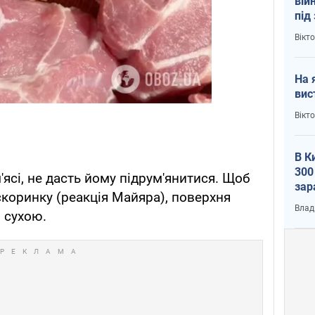
вій
під
кри
Вікт
На 
вис
Вікт
В К
300
ясі, не дасть йому підрум'янитися. Щоб
зар
скоринку (реакція Майяра), поверхня
всу
Влад
 сухою.