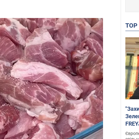
TO
"Зах
Зеле
FREYJ
підтр
Європе
спільн