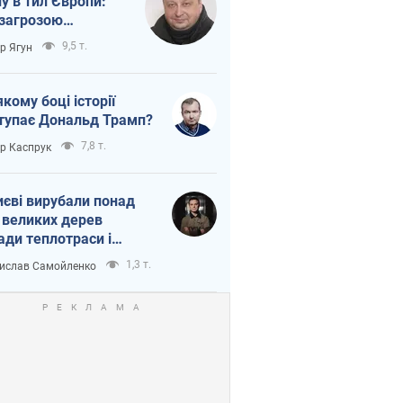
ну в тил Європи:
 загрозою
тична логістика
9,5 т.
ор Ягун
якому боці історії
тупає Дональд Трамп?
7,8 т.
ор Каспрук
иєві вирубали понад
 великих дерев
ади теплотраси і
переч Генплану
1,3 т.
ислав Самойленко