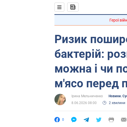
Герої вій
Ризик пошир
бактерій: ро
можна і чи п
м'ясо перед 
Ірина Мельниченко
Новини. Су
8.06.2026 08:00
2 хвилини
0