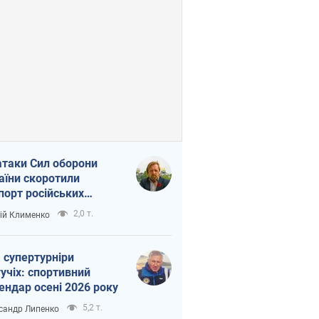
атаки Сил оборони
аїни скоротили
порт російських
топродуктів
2,0 т.
ій Клименко
 супертурніри
учіх: спортивний
ендар осені 2026 року
5,2 т.
сандр Липенко