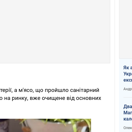
Як 
Укр
екс
наф
ерії, а м'ясо, що пройшло санітарний
Андр
о на ринку, вже очищене від основних
Два
Маг
кал
Олек