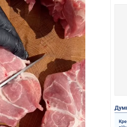
Дум
Кре