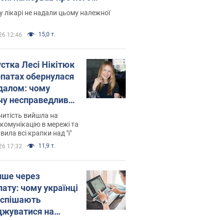
есивний" рак
 лікарі не надали цьому належної
15,0 т.
26 12:46
устка Лесі Нікітюк
рпатах обернулася
далом: чому
чу несправедливо
йтили
нитість вийшла на
комунікацію в мережі та
вила всі крапки над "і"
11,9 т.
26 17:32
ише через
лату: чому українці
оспішають
джуватися на