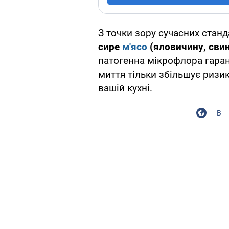
З точки зору сучасних станд
сире
м'ясо
(яловичину, свин
патогенна мікрофлора гарант
миття тільки збільшує ризи
вашій кухні.
В