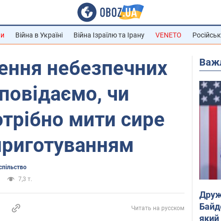
ни
Війна в Україні
Війна Ізраїлю та Ірану
VENETO
Російськ
Важ
ення небезпечних
зповідаємо, чи
отрібно мити сире
приготуванням
спільство
7,3 т.
Друж
Байд
Читать на русском
який