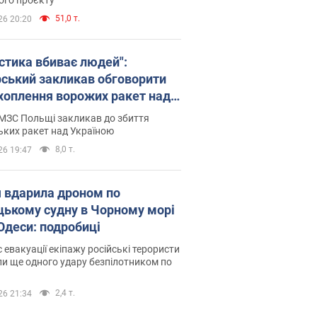
51,0 т.
26 20:20
істика вбиває людей":
рський закликав обговорити
хоплення ворожих ракет над
їною
МЗС Польщі закликав до збиття
ьких ракет над Україною
8,0 т.
26 19:47
я вдарила дроном по
цькому судну в Чорному морі
 Одеси: подробиці
с евакуації екіпажу російські терористи
и ще одного удару безпілотником по
2,4 т.
26 21:34