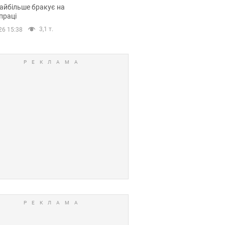
сії
айбільше бракує на
праці
3,1 т.
26 15:38