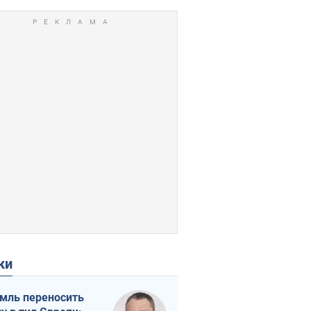
ки
мль переносить