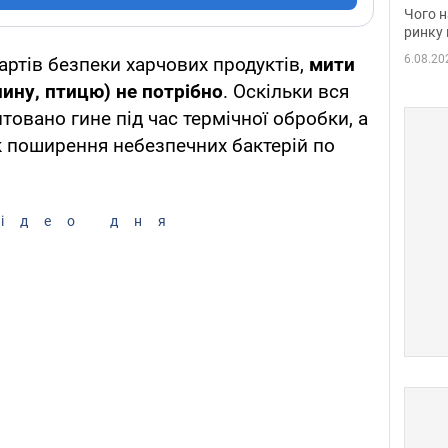
вакан
Чого н
ринку 
6.08.20
артів безпеки харчових продуктів,
мити
ину, птицю) не потрібно
. Оскільки вся
овано гине під час термічної обробки, а
к поширення небезпечних бактерій по
ідео дня