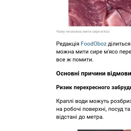
Редакція
FoodOboz
ділиться
можна мити сире м'ясо пере
все ж помити.
Основні причини відмови
Ризик перехресного забруд
Краплі води можуть розбриз
на робочі поверхні, посуд т
відстані до метра.