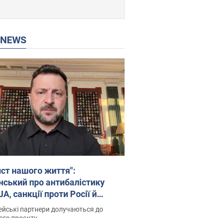
P NEWS
ист нашого життя":
нський про антибалістику
A, санкції проти Росії й
имку аграріїв. Відео
йські партнери долучаються до
ого проєкту