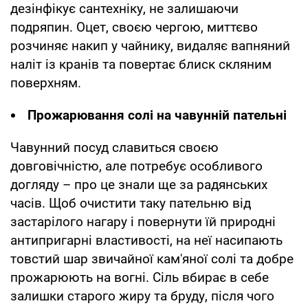
дезінфікує сантехніку, не залишаючи
подряпин. Оцет, своєю чергою, миттєво
розчиняє накип у чайнику, видаляє вапняний
наліт із кранів та повертає блиск скляним
поверхням.
Прожарювання солі на чавунній пательні
Чавунний посуд славиться своєю
довговічністю, але потребує особливого
догляду – про це знали ще за радянських
часів. Щоб очистити таку пательню від
застарілого нагару і повернути їй природні
антипригарні властивості, на неї насипають
товстий шар звичайної кам'яної солі та добре
прожарюють на вогні. Сіль вбирає в себе
залишки старого жиру та бруду, після чого