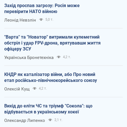
Захід проспав загрозу: Росія може
перевірити НАТО війною
Леонід Невзлін
5,0 т.
"Варта" та "Новатор" витримали кулеметний
обстріл і удар FPV-дрона, врятувавши життя
офіцеру ЗСУ
Українська Бронетехніка
4,2 т.
КНДР як каталізатор війни, або Про новий
етап російсько-північнокорейського союзу
Олексій Кущ
4,2 т.
Вихід до еліти ЧС та тріумф "Сокола": що
відбувається в українському хокеї
Олександр Липенко
2,1 т.