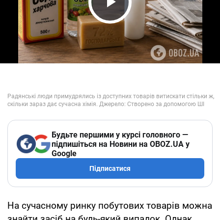
Play Video
Будьте першими у курсі головного —
підпишіться на Новини на OBOZ.UA у
Google
Підписатися
На сучасному ринку побутових товарів можна
знайти засіб на будь-який випадок. Однак