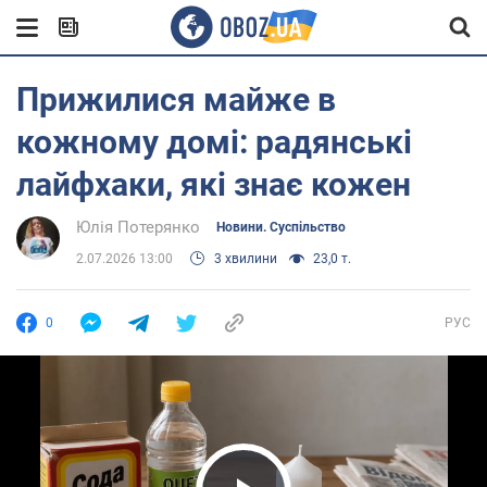
Прижилися майже в
кожному домі: радянські
лайфхаки, які знає кожен
Юлія Потерянко
Новини. Суспільство
2.07.2026 13:00
3 хвилини
23,0 т.
0
РУС