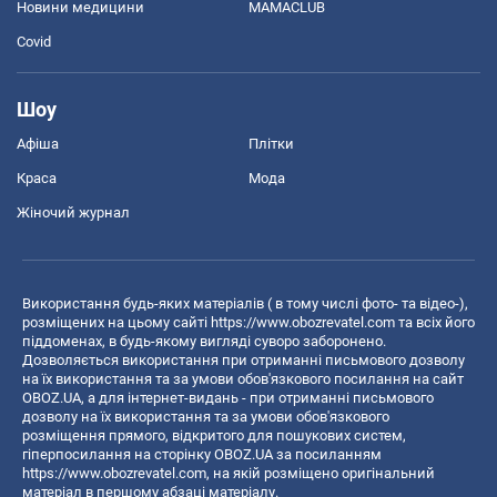
Новини медицини
MAMACLUB
Covid
Шоу
Афіша
Плітки
Краса
Мода
Жіночий журнал
Використання будь-яких матеріалів ( в тому числі фото- та відео-),
розміщених на цьому сайті
https://www.obozrevatel.com
та всіх його
піддоменах, в будь-якому вигляді суворо заборонено.
Дозволяється використання при отриманні письмового дозволу
на їх використання та за умови обов'язкового посилання на сайт
OBOZ.UA, а для інтернет-видань - при отриманні письмового
дозволу на їх використання та за умови обов'язкового
розміщення прямого, відкритого для пошукових систем,
гіперпосилання на сторінку OBOZ.UA за посиланням
https://www.obozrevatel.com
, на якій розміщено оригінальний
матеріал в першому абзаці матеріалу.