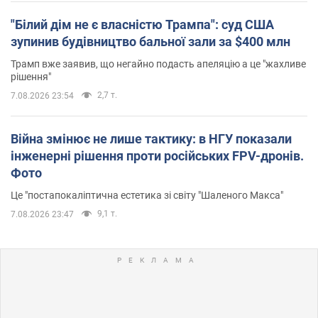
"Білий дім не є власністю Трампа": суд США
зупинив будівництво бальної зали за $400 млн
Трамп вже заявив, що негайно подасть апеляцію а це "жахливе
рішення"
2,7 т.
7.08.2026 23:54
Війна змінює не лише тактику: в НГУ показали
інженерні рішення проти російських FPV-дронів.
Фото
Це "постапокаліптична естетика зі світу "Шаленого Макса"
9,1 т.
7.08.2026 23:47