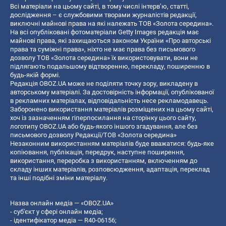
Всі матеріали на цьому сайті, в тому числі інтерв’ю, статті,
дослідження – є службовими творами журналістів редакції,
виключні майнові права на які належать ТОВ «Золота середина».
На всі опубліковані фотоматеріали Getty Images редакція має
майнові права, які захищаються законом України «Про авторські
права та суміжні права», ніхто не має права без письмового
дозволу ТОВ «Золота середина» їх використовувати, вони не
підлягають подальшому відтворенню, перекладу, поширенню в
будь-якій формі.
Редакція OBOZ.UA може не поділяти точку зору, викладену в
авторському матеріалі. За достовірність інформації, опублікованої
в рекламних матеріалах, відповідальність несе рекламодавець.
Заборонено використання матеріалів розміщених на цьому сайті,
хоч із зазначенням гіперпосилання на сторінку цього сайту,
логотипу OBOZ.UA або будь-якого іншого згадування, але без
письмового дозволу Редакції/ТОВ «Золота середина»
Незаконним використанням матеріалів буде вважатися: будь-яке
копiювання, публiкацiя, передрук, наступне поширення,
використання, переробка з використанням, включенням до
складу інших матеріалів, розповсюдження, адаптація, переклад
та інші подібні зміни матеріалу.
Назва онлайн медіа — «OBOZ.UA»
- суб'єкт у сфері онлайн медіа;
- ідентифікатор медіа — R40-06156;