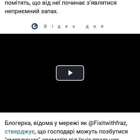
помітять, що від неї починає з’являтися
неприємний запах.
Відео дня
Play Video
Блогерка, відома у мережі як @Fixitwithfraz,
стверджує
, що господарі можуть позбутися
"смердючих" ароматів від їхніх пральних