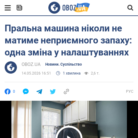
Пральна машина ніколи не
матиме неприємного запаху:
одна зміна у налаштуваннях
OBOZ.UA
Новини. Суспільство
14.05.2026 16:51
1 хвилина
2,6 т.
0
РУС