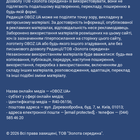
дозволу ТОВ «Золота середина» їх використовувати, вони не
підлягають подальшому відтворенню, перекладу, поширенню в
будь-якій формі.
Редакція OBOZ.UA може не поділяти точку зору, викладену в
авторському матеріалі. За достовірність інформації, опублікованої
в рекламних матеріалах, відповідальність несе рекламодавець.
Заборонено використання матеріалів розміщених на цьому сайті,
хоч із зазначенням гіперпосилання на сторінку цього сайту,
логотипу OBOZ.UA або будь-якого іншого згадування, але без
письмового дозволу Редакції/ТОВ «Золота середина»
Незаконним використанням матеріалів буде вважатися: будь-яке
копiювання, публiкацiя, передрук, наступне поширення,
використання, переробка з використанням, включенням до
складу інших матеріалів, розповсюдження, адаптація, переклад
та інші подібні зміни матеріалу.
Назва онлайн медіа — «OBOZ.UA»
- суб'єкт у сфері онлайн медіа;
- ідентифікатор медіа — R40-06156;
- поштова адреса — вул. Деревообробна, буд. 7, м. Київ, 01013;
- адреса електронної пошти —
[email protected]
; - телефон — (044)
585 46 20
© 2026 Всі права захищені, ТОВ "Золота середина".