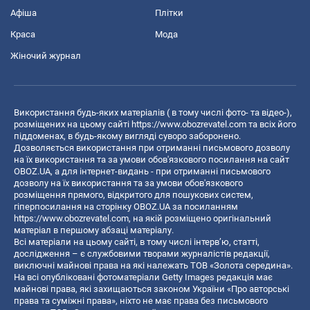
Афіша
Плітки
Краса
Мода
Жіночий журнал
Використання будь-яких матеріалів ( в тому числі фото- та відео-),
розміщених на цьому сайті
https://www.obozrevatel.com
та всіх його
піддоменах, в будь-якому вигляді суворо заборонено.
Дозволяється використання при отриманні письмового дозволу
на їх використання та за умови обов'язкового посилання на сайт
OBOZ.UA, а для інтернет-видань - при отриманні письмового
дозволу на їх використання та за умови обов'язкового
розміщення прямого, відкритого для пошукових систем,
гіперпосилання на сторінку OBOZ.UA за посиланням
https://www.obozrevatel.com
, на якій розміщено оригінальний
матеріал в першому абзаці матеріалу.
Всі матеріали на цьому сайті, в тому числі інтерв’ю, статті,
дослідження – є службовими творами журналістів редакції,
виключні майнові права на які належать ТОВ «Золота середина».
На всі опубліковані фотоматеріали Getty Images редакція має
майнові права, які захищаються законом України «Про авторські
права та суміжні права», ніхто не має права без письмового