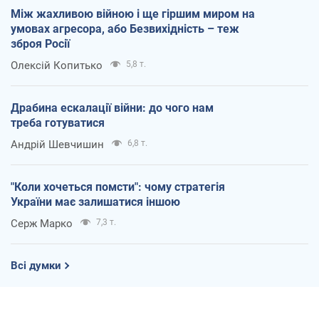
Між жахливою війною і ще гіршим миром на
умовах агресора, або Безвихідність – теж
зброя Росії
Олексій Копитько
5,8 т.
Драбина ескалації війни: до чого нам
треба готуватися
Андрій Шевчишин
6,8 т.
"Коли хочеться помсти": чому стратегія
України має залишатися іншою
Серж Марко
7,3 т.
Всі думки