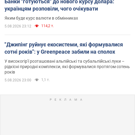
Банки "готуються" до нового курсу долара:
українцям розповіли, чого очікувати
Яким буде курс валюти в обмінниках
114,2 т.
5.08.2026 23:12
"Джипінг руйнує екосистеми, які формувалися
сотні років": у Greenpeace забили на сполох
У високогір'ї розташовані альпійські та субальпійські луки –
рідкісні природні комплекси, які формувалися протягом сотень
років
1,1 т.
5.08.2026 23:00