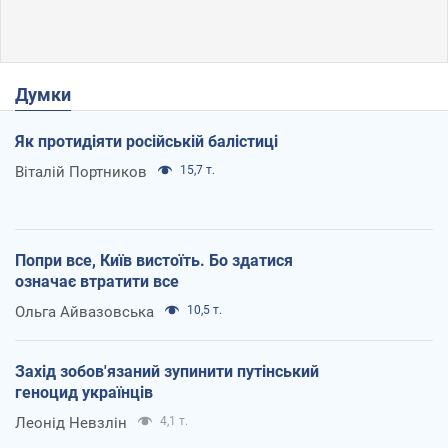
Думки
Як протидіяти російській балістиці
Віталій Портников
15,7 т.
Попри все, Київ вистоїть. Бо здатися
означає втратити все
Ольга Айвазовська
10,5 т.
Захід зобов'язаний зупинити путінський
геноцид українців
Леонід Невзлін
4,1 т.