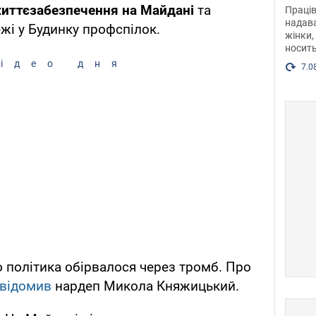
після
життєзабезпечення на Майдані
та
Праців
розг
надава
ежі у Будинку профспілок.
жінки,
Фото
носить
ідео дня
7.0
 політика обірвалося через тромб. Про
відомив
нардеп Микола Княжицький.