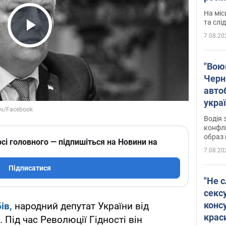
полі
На міс
Віде
та слі
7.08.20
Play Video
"Воюю
Черн
авто
укра
і поп
Водія 
конфлі
образ 
сі головного — підпишіться на Новини на
7.08.20
Підписатися
"Не с
сексу
конс
ів,
народний депутат України від
крас
 Під час Революції Гідності він