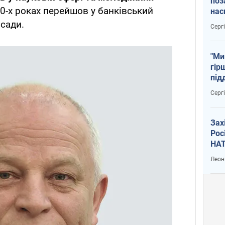
поз
90-х роках перейшов у банківський
нас
тем
осади.
Серг
"Ми
гір
під
рак
Серг
Зах
Рос
НАТ
Леон