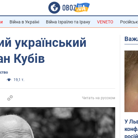
ни
Війна в Україні
Війна Ізраїлю та Ірану
VENETO
Російськ
Важ
ий український
ан Кубів
ьство
и
19,1 т.
Читать на русском
У Ль
конф
росі