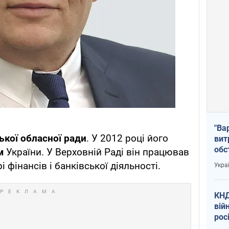
"Ва
ької обласної ради
. У 2012 році його
вит
обс
м
України. У Верховній Раді він працював
вря
 фінансів і банківської діяльності.
Укра
офі
КНД
вій
рос
пів