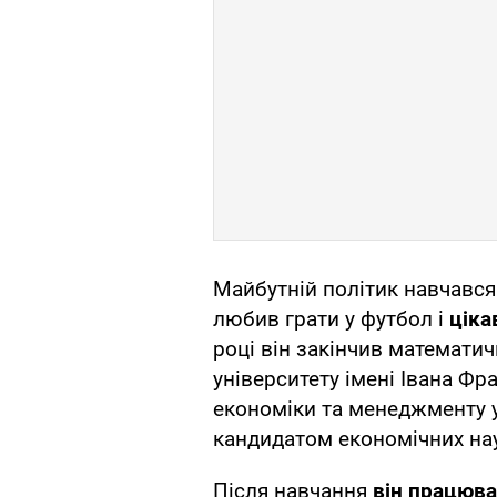
Майбутній політик навчався 
любив грати у футбол і
ціка
році він закінчив математи
університету імені Івана Фр
економіки та менеджменту у 
кандидатом економічних на
Після навчання
він працюва