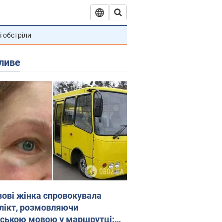
і обстріли
ливе
вові жінка спровокувала
лікт, розмовляючи
йською мовою у маршрутці: