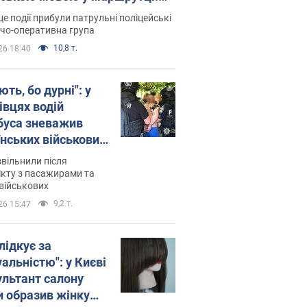
ція склала адмінпротокол.
це події прибули патрульні поліцейські
о
дчо-оперативна група
10,8 т.
26 18:40
ть, бо дурні": у
івцях водій
буса зневажив
їнських військових
латився. Відео
звільнили після
кту з пасажирами та
військових
9,2 т.
26 15:47
лідкує за
альністю": у Києві
ультант салону
и образив жінку