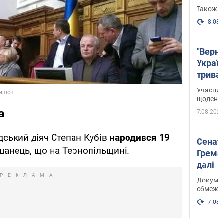
Також 
8.0
"Верн
Украї
трив
карт
Учасн
щоденн
а
7.08.20
дський діяч Степан Кубів
народився 19
Сена
шанець, що на Тернопільщині.
Грема
далі
Докуме
обмеж
7.0