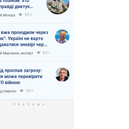
а планом: хто
правді диктує
п війни
9,2 т.
ій Місюра
 вже проходили через
ше": Україні не варто
даватися зневірі через
етний терор
8,5 т.
ій Марченко, експерт
ід проспав загрозу:
ія може перевірити
О війною
3,4 т.
ід Невзлін