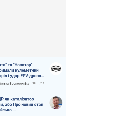
рта" та "Новатор"
римали кулеметний
тріл і удар FPV-дрона,
тувавши життя
3,2 т.
їнська Бронетехніка
церу ЗСУ
Р як каталізатор
ни, або Про новий етап
ійсько-
нічнокорейського