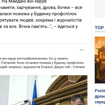
 На Майдані він керув
намети, харчування, дрова, бочки – все
чалася пожежа у Будинку профспілок
 рятувати людей, зокрема і журналістів
за все. Вічна памʼять...", – йдеться у
TO
Росі
дрон
сере