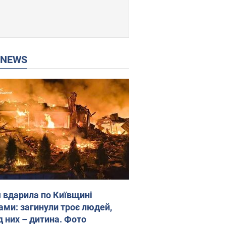
P NEWS
я вдарила по Київщині
ами: загинули троє людей,
д них – дитина. Фото