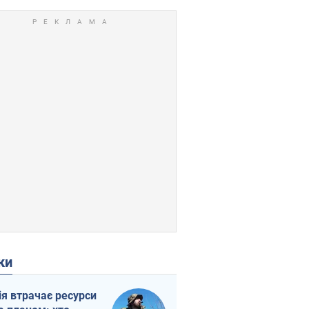
ки
ія втрачає ресурси