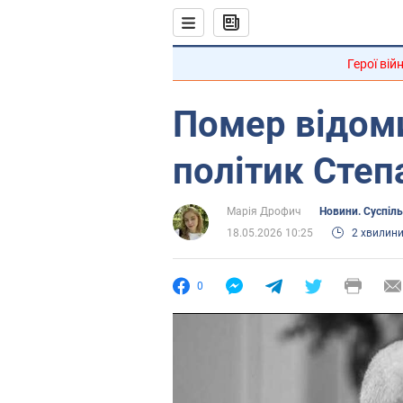
Герої вій
Помер відом
політик Степ
Марія Дрофич
Новини. Суспіл
18.05.2026 10:25
2 хвилин
0