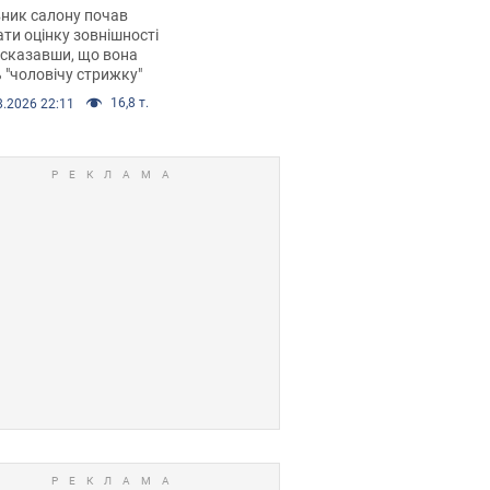
 хімієтерапії,
ник салону почав
орівся скандал.
ти оцінку зовнішності
 сказавши, що вона
 "чоловічу стрижку"
16,8 т.
8.2026 22:11