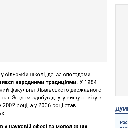
у сільській школі, де, за спогадами,
вився народними традиціями.
У 1984
чний факультет Львівського державного
анка. Згодом здобув другу вищу освіту з
2002 році, а у 2006 році став
Дум
ук.
Рос
в у науковій сфері та молодіжних