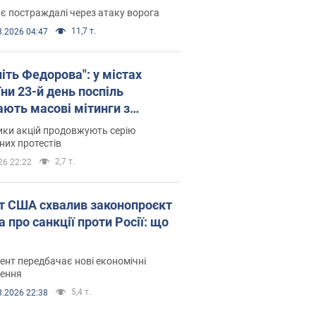
є постраждалі через атаку ворога
11,7 т.
8.2026 04:47
іть Федорова": у містах
ни 23-й день поспіль
ають масові мітинги з
онками. Фото і відео
ики акцій продовжують серію
их протестів
2,7 т.
26 22:22
т США схвалив законопроєкт
 про санкції проти Росії: що
нт передбачає нові економічні
ення
5,4 т.
8.2026 22:38