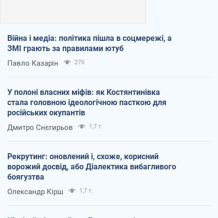
Війна і медіа: політика пішла в соцмережі, а
ЗМІ грають за правилами ютуб
Павло Казарін
276
У полоні власних міфів: як Костянтинівка
стала головною ідеологічною пасткою для
російських окупантів
Дмитро Снєгирьов
1,7 т.
Рекрутинг: оновлений і, схоже, корисний
ворожий досвід, або Діалектика вибагливого
боягузтва
Олександр Кірш
1,7 т.