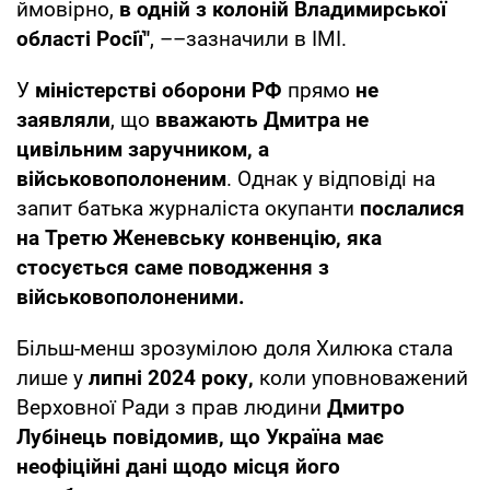
ймовірно,
в одній з колоній Владимирської
області Росії"
, ––зазначили в ІМІ.
У
міністерстві оборони РФ
прямо
не
заявляли
, що
вважають Дмитра не
цивільним заручником, а
військовополоненим
. Однак у відповіді на
запит батька журналіста окупанти
послалися
на Третю Женевську конвенцію, яка
стосується саме поводження з
військовополоненими.
Більш-менш зрозумілою доля Хилюка стала
лише у
липні 2024 року,
коли уповноважений
Верховної Ради з прав людини
Дмитро
Лубінець повідомив, що Україна має
неофіційні дані щодо місця його