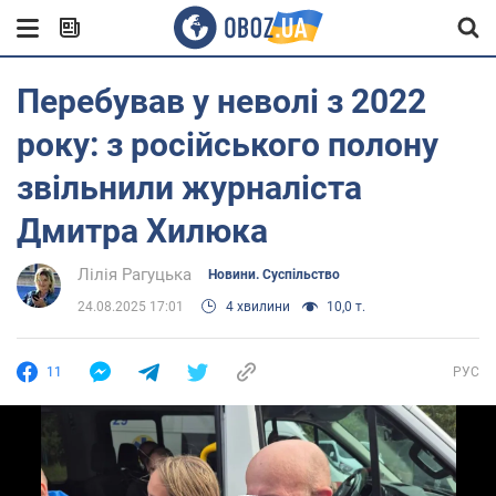
Перебував у неволі з 2022
року: з російського полону
звільнили журналіста
Дмитра Хилюка
Лілія Рагуцька
Новини. Суспільство
24.08.2025 17:01
4 хвилини
10,0 т.
11
РУС