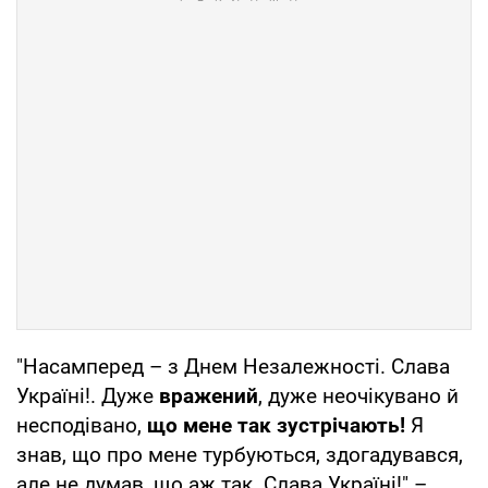
"Насамперед – з Днем Незалежності. Слава
Україні!. Дуже
вражений
, дуже неочікувано й
несподівано,
що мене так зустрічають!
Я
знав, що про мене турбуються, здогадувався,
але не думав, що аж так. Слава Україні!" –