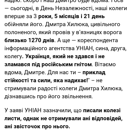
надію: скоро і наш Дмитро буде вдома. І ось
— сьогодні, в День Незалежності, наші колеги
вперше за 3
роки, 5 місяців і 21 день
обійняли його. Дмитра Хилюка, цивільного
полоненого, який провів у вʼязницях ворога
близько 1270 днів
. А ще — кореспондента
інформаційного агентства УНІАН, сина, друга,
колегу
. Українця, який не здався і не
зламався під російським гнітом
. Вітаємо
вдома, Дмитре. Для нас ти –
приклад
стійкості та сили, яка надихає!
" – не
стримували радості колеги Дмитра Хилюка,
дізнавшись про його звільнення.
У заяві УНІАН зазначили, що
писали колезі
листи, однак не отримували ані відповідей,
ані звісточок про нього.