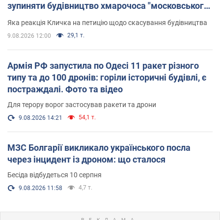
зупиняти будівництво хмарочоса "московського
вірянина"
Яка реакція Кличка на петицію щодо скасування будівництва
29,1 т.
9.08.2026 12:00
Армія РФ запустила по Одесі 11 ракет різного
типу та до 100 дронів: горіли історичні будівлі, є
постраждалі. Фото та відео
Для терору ворог застосував ракети та дрони
54,1 т.
9.08.2026 14:21
МЗС Болгарії викликало українського посла
через інцидент із дроном: що сталося
Бесіда відбудеться 10 серпня
4,7 т.
9.08.2026 11:58