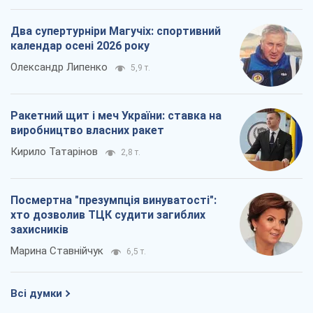
Два супертурніри Магучіх: спортивний
календар осені 2026 року
Олександр Липенко
5,9 т.
Ракетний щит і меч України: ставка на
виробництво власних ракет
Кирило Татарінов
2,8 т.
Посмертна "презумпція винуватості":
хто дозволив ТЦК судити загиблих
захисників
Марина Ставнійчук
6,5 т.
Всі думки