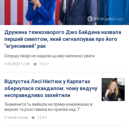
Дружина тяжкохворого Джо Байдена назвала
перший симптом, який сигналізував про його
"агресивний" рак
Спершу лікарі не надали цьому належної уваги
6.08.2026 12:46
15,5 т.
Відпустка Лесі Нікітюк у Карпатах
обернулася скандалом: чому ведучу
несправедливо захейтили
Знаменитість вийшла на пряму комунікацію в
мережі та розставила всі крапки над "і"
9 часов назад
12,4 т.