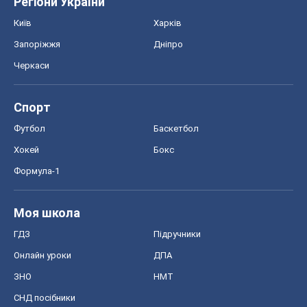
Регіони України
Київ
Харків
Запоріжжя
Дніпро
Черкаси
Спорт
Футбол
Баскетбол
Хокей
Бокс
Формула-1
Моя школа
ГДЗ
Підручники
Онлайн уроки
ДПА
ЗНО
НМТ
СНД посібники