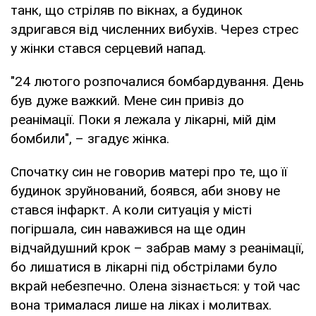
танк, що стріляв по вікнах, а будинок
здригався від численних вибухів. Через стрес
у жінки стався серцевий напад.
"24 лютого розпочалися бомбардування. День
був дуже важкий. Мене син привіз до
реанімації. Поки я лежала у лікарні, мій дім
бомбили", – згадує жінка.
Спочатку син не говорив матері про те, що її
будинок зруйнований, боявся, аби знову не
стався інфаркт. А коли ситуація у місті
погіршала, син наважився на ще один
відчайдушний крок – забрав маму з реанімації,
бо лишатися в лікарні під обстрілами було
вкрай небезпечно. Олена зізнається: у той час
вона трималася лише на ліках і молитвах.