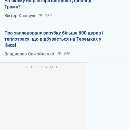
На якому боці історії виступає Дональд
Трамп?
Віктор Каспрук
9,4 т.
Про заплановану вирубку більше 600 дерев і
теплотрасу: що відбувається на Теремках у
Києві
Владислав Самойленко
909