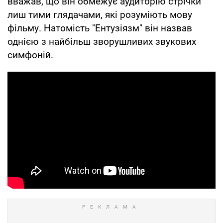
вважав, що він обмежує аудиторію стрічки
лиш тими глядачами, які розуміють мову
фільму. Натомість "Ентузіязм" він назвав
однією з найбільш зворушливих звукових
симфоній.