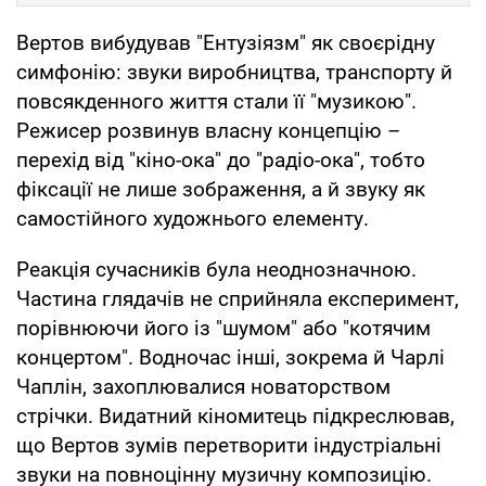
Вертов вибудував "Ентузіязм" як своєрідну
симфонію: звуки виробництва, транспорту й
повсякденного життя стали її "музикою".
Режисер розвинув власну концепцію –
перехід від "кіно-ока" до "радіо-ока", тобто
фіксації не лише зображення, а й звуку як
самостійного художнього елементу.
Реакція сучасників була неоднозначною.
Частина глядачів не сприйняла експеримент,
порівнюючи його із "шумом" або "котячим
концертом". Водночас інші, зокрема й Чарлі
Чаплін, захоплювалися новаторством
стрічки. Видатний кіномитець підкреслював,
що Вертов зумів перетворити індустріальні
звуки на повноцінну музичну композицію.