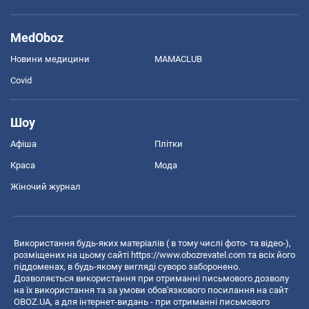
MedOboz
Новини медицини
MAMACLUB
Covid
Шоу
Афіша
Плітки
Краса
Мода
Жіночий журнал
Використання будь-яких матеріалів ( в тому числі фото- та відео-),
розміщених на цьому сайті
https://www.obozrevatel.com
та всіх його
піддоменах, в будь-якому вигляді суворо заборонено.
Дозволяється використання при отриманні письмового дозволу
на їх використання та за умови обов'язкового посилання на сайт
OBOZ.UA, а для інтернет-видань - при отриманні письмового