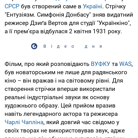
СРСР
був створений саме в
Україні
. Стрічку
"Ентузіязм. Симфонія Донбасу" зняв видатний
режисер Дзиґа Вертов для студії "Українкіно",
а її прем’єра відбулася 2 квітня 1931 року.
Відео дня
Фільм, про який розповідають
ВУФКУ
та
WAS
,
був новаторським не лише для радянського
кіно – він вражав і на світовому рівні. Для
створення стрічки вперше використали
реальні індустріальні звуки як основу
художнього образу. Цей прийом вразив
навіть легендарного актора та режисера
Чарлі Чапліна
, який довгий час свідомо у
своїх творах не використовував звук, адже