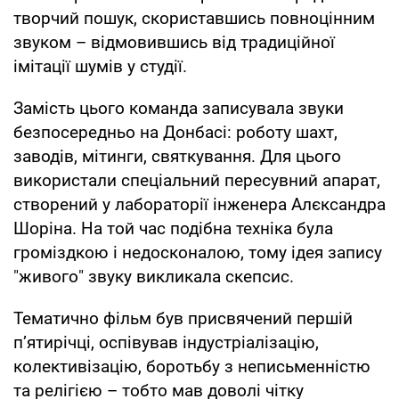
творчий пошук, скориставшись повноцінним
звуком – відмовившись від традиційної
імітації шумів у студії.
Замість цього команда записувала звуки
безпосередньо на Донбасі: роботу шахт,
заводів, мітинги, святкування. Для цього
використали спеціальний пересувний апарат,
створений у лабораторії інженера Алєксандра
Шоріна. На той час подібна техніка була
громіздкою і недосконалою, тому ідея запису
"живого" звуку викликала скепсис.
Тематично фільм був присвячений першій
п’ятирічці, оспівував індустріалізацію,
колективізацію, боротьбу з неписьменністю
та релігією – тобто мав доволі чітку