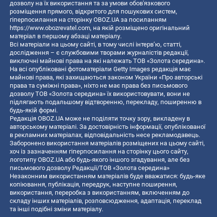
дозволу на їх використання та за умови обов'язкового
розміщення прямого, відкритого для пошукових систем,
гіперпосилання на сторінку OBOZ.UA за посиланням
https://www.obozrevatel.com
, на якій розміщено оригінальний
матеріал в першому абзаці матеріалу.
Всі матеріали на цьому сайті, в тому числі інтерв’ю, статті,
дослідження – є службовими творами журналістів редакції,
виключні майнові права на які належать ТОВ «Золота середина».
На всі опубліковані фотоматеріали Getty Images редакція має
майнові права, які захищаються законом України «Про авторські
права та суміжні права», ніхто не має права без письмового
дозволу ТОВ «Золота середина» їх використовувати, вони не
підлягають подальшому відтворенню, перекладу, поширенню в
будь-якій формі.
Редакція OBOZ.UA може не поділяти точку зору, викладену в
авторському матеріалі. За достовірність інформації, опублікованої
в рекламних матеріалах, відповідальність несе рекламодавець.
Заборонено використання матеріалів розміщених на цьому сайті,
хоч із зазначенням гіперпосилання на сторінку цього сайту,
логотипу OBOZ.UA або будь-якого іншого згадування, але без
письмового дозволу Редакції/ТОВ «Золота середина»
Незаконним використанням матеріалів буде вважатися: будь-яке
копiювання, публiкацiя, передрук, наступне поширення,
використання, переробка з використанням, включенням до
складу інших матеріалів, розповсюдження, адаптація, переклад
та інші подібні зміни матеріалу.