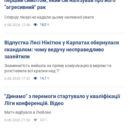
перший симптом, який сигналізував про його
"агресивний" рак
Спершу лікарі не надали цьому належної уваги
18,0 т.
6.08.2026 12:46
Відпустка Лесі Нікітюк у Карпатах обернулася
скандалом: чому ведучу несправедливо
захейтили
Знаменитість вийшла на пряму комунікацію в мережі та
розставила всі крапки над "і"
14,7 т.
6.08.2026 17:32
"Динамо" з перемоги стартувало у кваліфікації
Ліги конференцій. Відео
Матч відбувся в Любліні
3,0 т.
6.08.2026 21:56