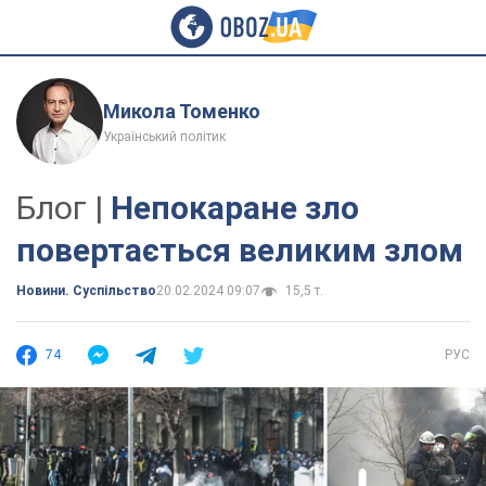
Микола Томенко
Український політик
Блог |
Непокаране зло
повертається великим злом
Новини. Суспільство
20.02.2024 09:07
15,5 т.
74
РУС