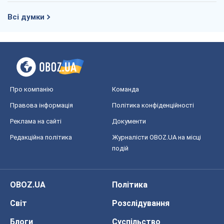
Олександр Липенко
7,4 т.
Ракетний щит і меч України: ставка на
виробництво власних ракет
Кирило Татарінов
3,3 т.
Посмертна "презумпція винуватості":
хто дозволив ТЦК судити загиблих
захисників
Марина Ставнійчук
7,4 т.
Всі думки