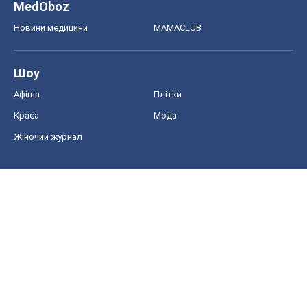
Акції
Сервіс
Food Oboz
Рецепти
Напої
Дієти
Економіка
Ринки та компанії
Макроекономіка
MedOboz
Новини медицини
MAMACLUB
Шоу
Афіша
Плітки