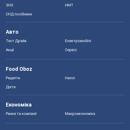
Черкаси
Спорт
Футбол
Баскетбол
Хокей
Бокс
Формула-1
Моя школа
ГДЗ
Підручники
Онлайн уроки
ДПА
ЗНО
НМТ
СНД посібники
Авто
Тест Драйв
Електромобілі