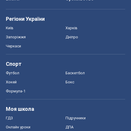
Про компанію
Команда
Правова інформація
Політика конфіденційності
Реклама на сайті
Документи
Редакційна політика
Журналісти OBOZ.UA на місці
подій
OBOZ.UA
Політика
Світ
Розслідування
Блоги
Суспільство
Регіони України
Київ
Харків
Запоріжжя
Дніпро