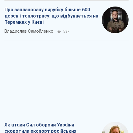
Думки
Кремль переносить війну в тил Європи:
під загрозою критична логістика
Віктор Ягун
10,6 т.
На якому боці історії виступає Дональд
Трамп?
Віктор Каспрук
8,9 т.
Про заплановану вирубку більше 600
дерев і теплотрасу: що відбувається на
Теремках у Києві
Владислав Самойленко
537