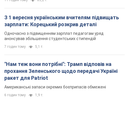
"Захист нашого життя": Зеленський про
антибалістику FREYJA, санкції проти Росії й
підтримку аграріїв. Відео
Європейські партнери долучаються до спільного проєкту
11 годин тому
83,2 т.
З 1 вересня українським вчителям підвищать
зарплати: Корецький розкрив деталі
Одночасно з підвищенням зарплат педагогам уряд
анонсував збільшення студентських стипендій