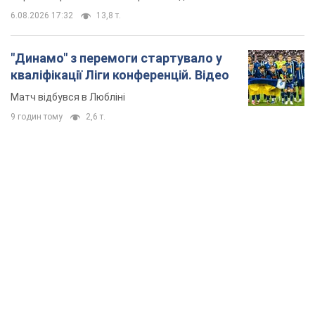
Дружина тяжкохворого Джо Байдена назвала
перший симптом, який сигналізував про його
"агресивний" рак
Спершу лікарі не надали цьому належної уваги
6.08.2026 12:46
17,2 т.
Відпустка Лесі Нікітюк у Карпатах
обернулася скандалом: чому ведучу
несправедливо захейтили
Знаменитість вийшла на пряму комунікацію в
мережі та розставила всі крапки над "і"
6.08.2026 17:32
13,8 т.
"Динамо" з перемоги стартувало у
кваліфікації Ліги конференцій. Відео
Матч відбувся в Любліні