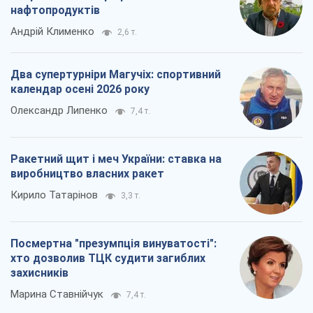
Як атаки Сил оборони України
скоротили експорт російських
нафтопродуктів
Андрій Клименко
2,6 т.
Два супертурніри Магучіх: спортивний
календар осені 2026 року