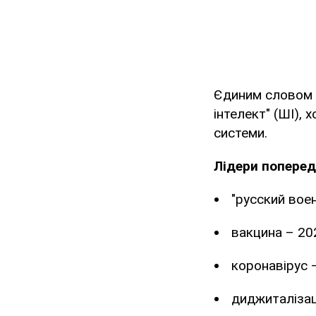
Єдиним словом і
інтелект" (ШІ), 
системи.
Лідери попередн
"русский вое
вакцина – 20
коронавірус 
диджиталізац