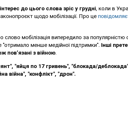
нтерес до цього слова зріс у грудні
, коли в Укра
аконопроєкт щодо мобілізації. Про це
повідомляє
о слово мобілізація випередило за популярністю
е "отримало менше медійної підтримки".
Інші прет
ож повʼязані з війною
.
янт", "яйця по 17 гривень", "блокада/деблокада",
на війна", "конфлікт", "дрон".