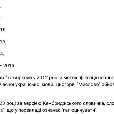
;
;
16;
15;
4;
– 2013.
о" створений у 2012 році з метою фіксації неологі
учасної української мови. Цьогоріч "Мислово" обир
23 році за версією Кембриджського словника, сл
te",
що у перекладі означає "галюцинувати".