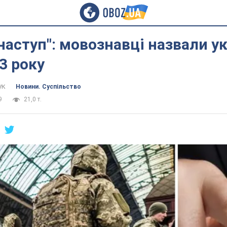
наступ": мовознавці назвали у
3 року
ук
Новини. Суспільство
9
21,0 т.