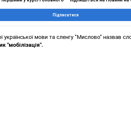
Підписатися
ї української мови та сленгу "Мислово" назвав сл
к "мобілізація".