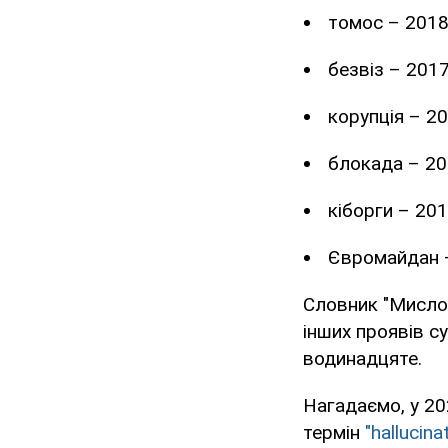
томос – 2018
безвіз – 2017
корупція – 20
блокада – 20
кіборги – 201
Євромайдан 
Словник "Мислов
інших проявів с
водинадцяте.
Нагадаємо, у 20
термін
"hallucina