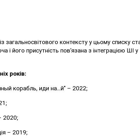
з загальносвітового контексту у цьому списку ст
хоча і його присутність пов’язана з інтеграцією ШІ у
іх років:
нный корабль, иди на…й" – 2022;
21;
– 2020;
ія – 2019;