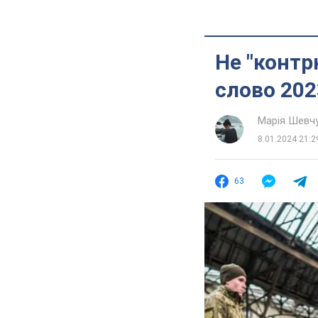
Не "контр
слово 202
Марія Шевч
8.01.2024 21:2
63