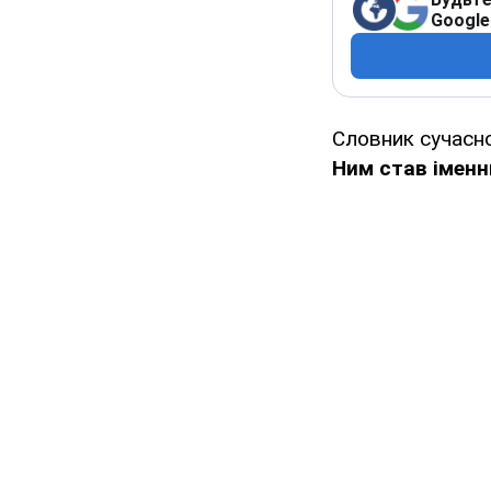
Google
Словник сучасно
Ним став іменни