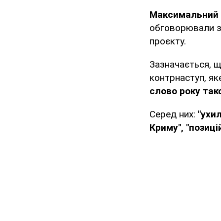
Максимальний і
обговорювали з
проєкту.
Зазначається, щ
контрнаступ, як
слово року так
Серед них:
"ухил
Криму", "позицій