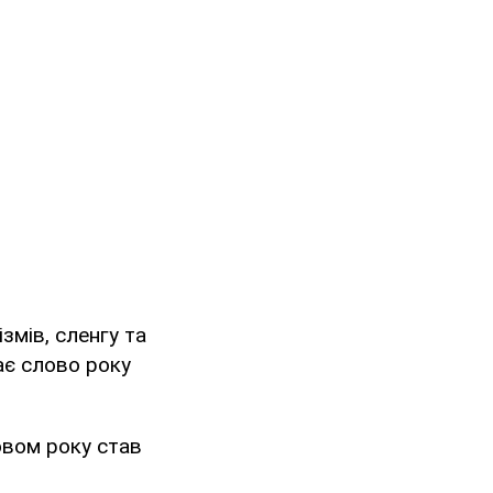
змів, сленгу та
ає слово року
овом року став