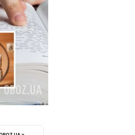
 OBOZ.UA у