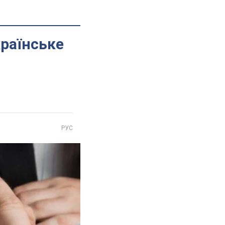
країнське
РУС