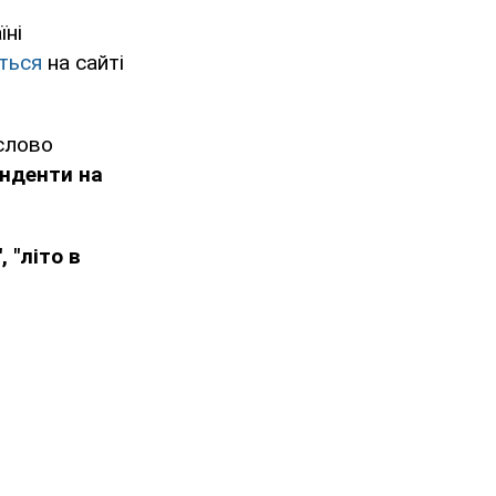
їні
ться
на сайті
 слово
енденти на
 "літо в