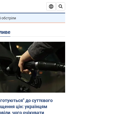
і обстріли
ливе
"готуються" до суттєвого
ищення цін: українцям
віли, чого очікувати