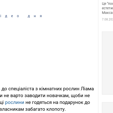
росі
Це "по
Фото
естети
Макса
ідео дня
7.08.20
ь
до спеціаліста з кімнатних рослин Ліама
ди не варто заводити новачкам, щоби не
 ці
рослини
не годяться на подарунок до
 власникам забагато клопоту.