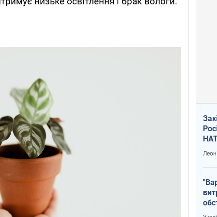
итримує низьке освітлення і брак вологи.
Зах
Рос
НАТ
Леон
"Ва
вит
обс
вря