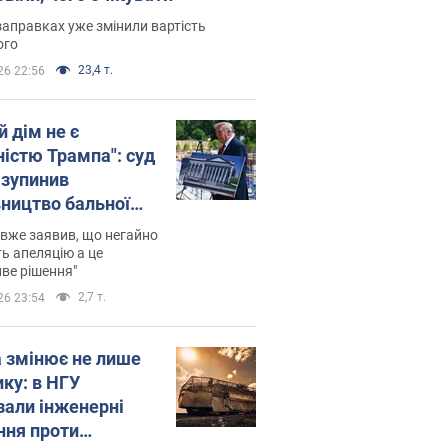
заправках уже змінили вартість
ого
23,4 т.
26 22:56
й дім не є
ністю Трампа": суд
зупинив
вництво бальної
 за $400 млн
вже заявив, що негайно
ь апеляцію а це
ве рішення"
2,7 т.
26 23:54
а змінює не лише
ику: в НГУ
зали інженерні
ння проти