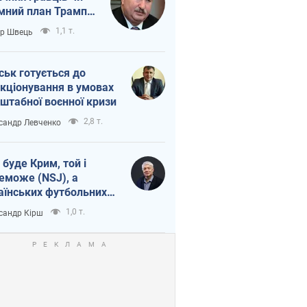
мний план Трампа
тіна?
1,1 т.
ор Швець
ськ готується до
кціонування в умовах
штабної воєнної кризи
2,8 т.
сандр Левченко
 буде Крим, той і
еможе (NSJ), а
аїнських футбольних
овників можуть
1,0 т.
сандр Кірш
вати вбивцями