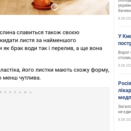
україн
баченн
у боро
8.08.20
слина славиться також своєю
У Киє
скидати листя за найменшого
пост
и як брак води так і перелив, а ще вона
Ворог 
столиц
8.08.20
еластіка, його листки мають схожу форму,
о менш чутлива.
Росі
ліка
медп
Загало
не єди
8.08.20