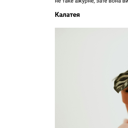
не таке ажурне, зате вона в
Калатея