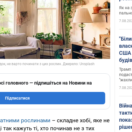
Як на 
пальн
7.08.20
"Біли
влас
США 
буді
зали
Трамп 
подаст
"жахли
сі головного — підпишіться на Новини на
7.08.20
Підписатися
Війн
такт
пока
натними рослинами
– складне хобі, яке не
ріше
так кажуть ті, хто починав не з тих