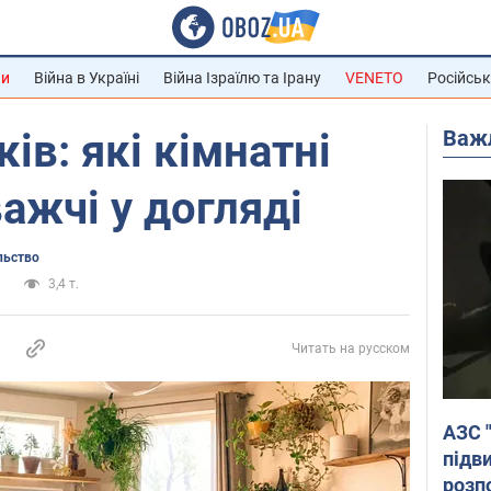
ни
Війна в Україні
Війна Ізраїлю та Ірану
VENETO
Російськ
Важ
ів: які кімнатні
ажчі у догляді
льство
и
3,4 т.
Читать на русском
АЗС 
підв
розпо