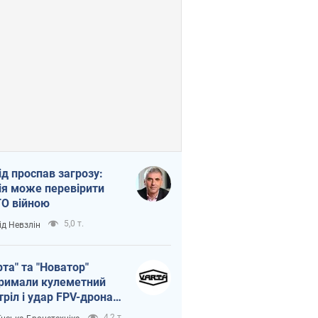
ід проспав загрозу:
ія може перевірити
О війною
5,0 т.
ід Невзлін
рта" та "Новатор"
римали кулеметний
тріл і удар FPV-дрона,
тувавши життя
4,2 т.