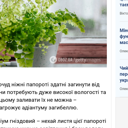
тає
і Пу
Вікт
Мін
фун
мас
Олек
Чий
пер
укр
очуд ніжні папороті здатні загинути від
чин
Олек
они потребують дуже високої вологості та
наз
 цьому заливати їх не можна –
агрожує адіантуму загибеллю.
ум гніздовий – нехай листя цієї папороті