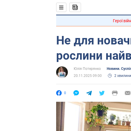
Герої вій
Не для новачк
рослини найв
Юлія Потерянко
Новини. Суспі
20.11.2025 09:00
2 хвилин
0