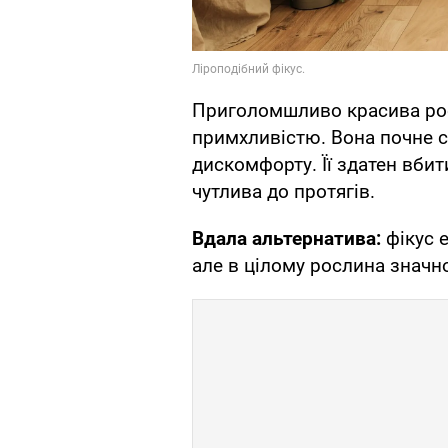
Приголомшливо красива ро
примхливістю. Вона почне 
дискомфорту. Її здатен вбит
чутлива до протягів.
Вдала альтернатива:
фікус 
але в цілому рослина значн