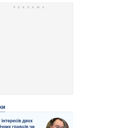
ки
г інтересів двох
ічних гравців чи