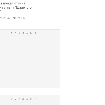
йських FPV-дронів.
стапокаліптична
ка зі світу "Шаленого
"
9,1 т.
26 23:47