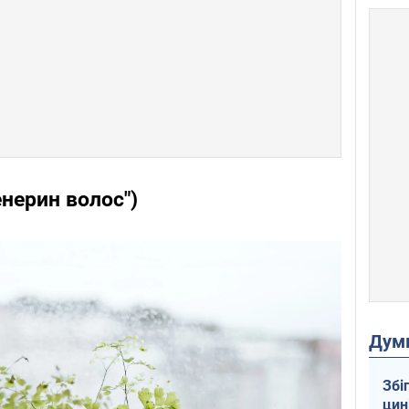
нерин волос")
Дум
Збі
цин