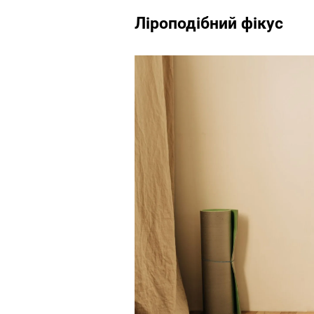
Ліроподібний фікус