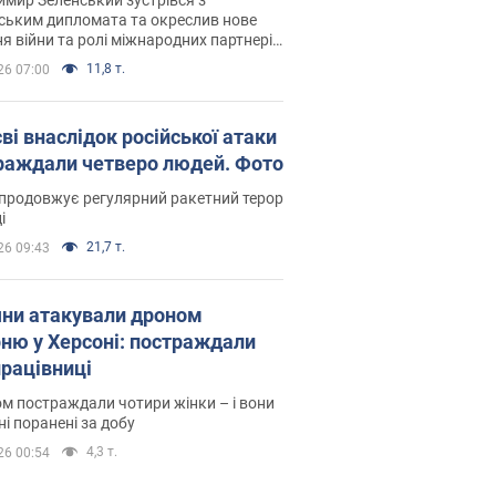
ським дипломата та окреслив нове
я війни та ролі міжнародних партнерів
тьбі з Росією
11,8 т.
26 07:00
ві внаслідок російської атаки
раждали четверо людей. Фото
продовжує регулярний ракетний терор
і
21,7 т.
26 09:43
яни атакували дроном
рню у Херсоні: постраждали
рацівниці
м постраждали чотири жінки – і вони
ні поранені за добу
4,3 т.
26 00:54