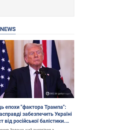
P NEWS
ць епохи "фактора Трампа":
насправді забезпечить Україні
т від російської балістики.
рв’ю з Безсмертним
мир Зеленський зустрівся з