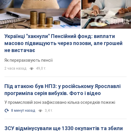
Українці "хакнули" Пенсійний фонд: виплати
масово підвищують через позови, але грошей
не вистачає
Як перераховують пенсії
2 часа назад
49,0 т.
Під атакою був НПЗ: у російському Ярославлі
прогриміла серія вибухів. Фото і відео
У промисловій зоні зафіксовано кілька осередків пожежі
8 минут назад
3,4 т.
ЗСУ відмінусували ще 1330 окупантів та збили