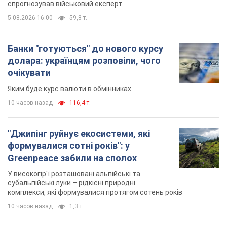
спрогнозував військовий експерт
5.08.2026 16:00
59,8 т.
Банки "готуються" до нового курсу
долара: українцям розповіли, чого
очікувати
Яким буде курс валюти в обмінниках
10 часов назад
116,4 т.
"Джипінг руйнує екосистеми, які
формувалися сотні років": у
Greenpeace забили на сполох
У високогір'ї розташовані альпійські та
субальпійські луки – рідкісні природні
комплекси, які формувалися протягом сотень років
10 часов назад
1,3 т.