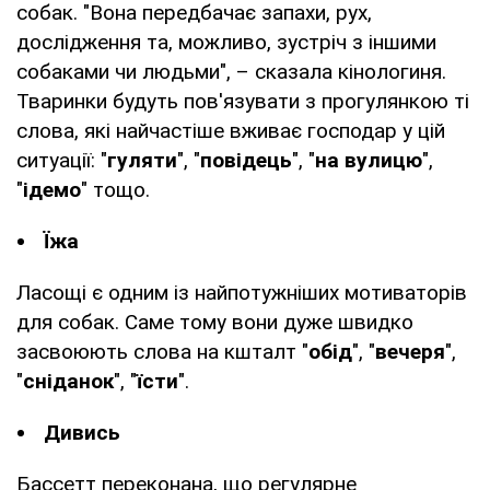
собак. "Вона передбачає запахи, рух,
дослідження та, можливо, зустріч з іншими
собаками чи людьми", – сказала кінологиня.
Тваринки будуть пов'язувати з прогулянкою ті
слова, які найчастіше вживає господар у цій
ситуації: "
гуляти
", "
повідець
", "
на вулицю
",
"
ідемо
" тощо.
Їжа
Ласощі є одним із найпотужніших мотиваторів
для собак. Саме тому вони дуже швидко
засвоюють слова на кшталт "
обід
", "
вечеря
",
"
сніданок
", "
їсти
".
Дивись
Бассетт переконана, що регулярне