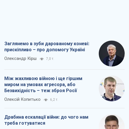
Заглянемо в зуби дарованому коневі:
прискіпливо – про допомогу Україні
Олександр Кірш
7,0 т.
Між жахливою війною і ще гіршим
миром на умовах агресора, або
Безвихідність – теж зброя Росії
Олексій Копитько
6,2 т.
Драбина ескалації війни: до чого нам
треба готуватися