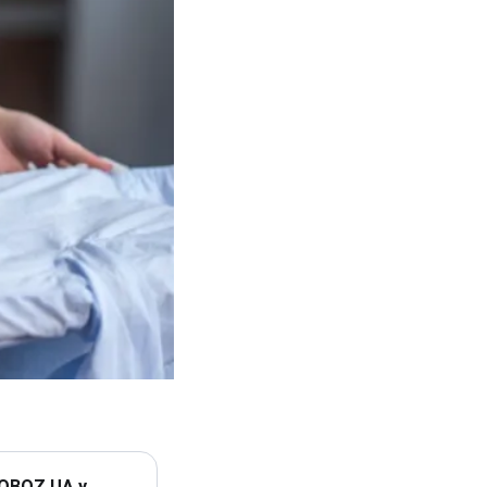
 OBOZ.UA у