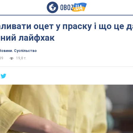
ливати оцет у праску і що це д
аний лайфхак
Новини. Суспільство
39
19,8 т.