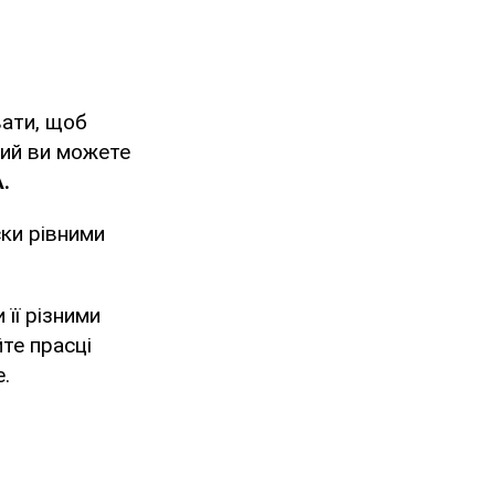
вати, щоб
кий ви можете
A
.
ки рівними
її різними
те прасці
е.