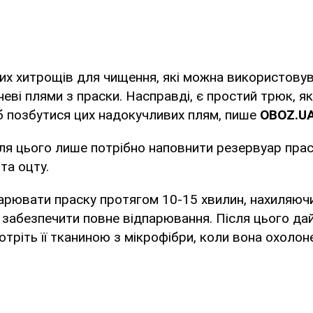
зних хитрощів для чищення, які можна використову
еві плями з праски. Насправді, є простий трюк, я
б позбутися цих надокучливих плям, пише
OBOZ
.
U
ля цього лише потрібно наповнити резервуар прас
та оцту.
арювати праску протягом 10-15 хвилин, нахиляючи 
забезпечити повне відпарювання. Після цього дай
отріть її тканиною з мікрофібри, коли вона охолон