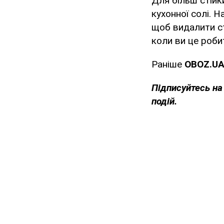
Для більш стійк
кухонної солі. Н
щоб видалити ст
коли ви це роби
Раніше
OBOZ
.
U
Підписуйтесь на
подій.