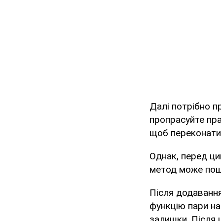
Далі потрібно п
пропрасуйте пра
щоб переконатис
Однак, перед ци
метод може пош
Після додавання
функцію пари на
залишки. Після 