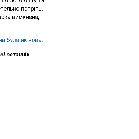
н білого оцту та
етельно потріть,
аска вимкнена,
а була як нова.
сі останніх