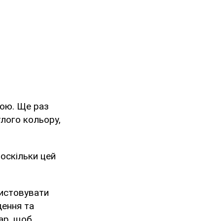
дою. Ще раз
тлого кольору,
 оскільки цей
ристовувати
дення та
ар, щоб