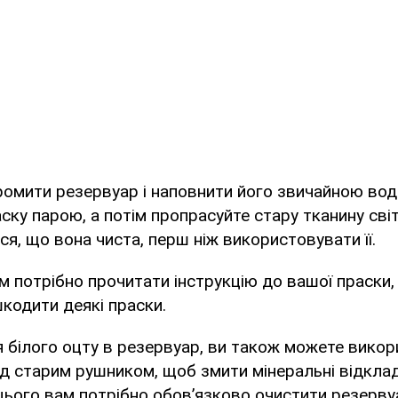
ромити резервуар і наповнити його звичайною во
ску парою, а потім пропрасуйте стару тканину сві
я, що вона чиста, перш ніж використовувати її.
м потрібно прочитати інструкцію до вашої праски,
кодити деякі праски.
 білого оцту в резервуар, ви також можете вико
д старим рушником, щоб змити мінеральні відкла
цього вам потрібно обов’язково очистити резерву