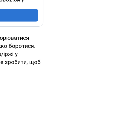
творюватися
жко боротися.
/іржі у
те зробити, щоб