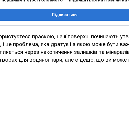
Підписатися
ористуєтеся праскою, на її поверхні починають у
, і це проблема, яка дратує і з якою може бути ва
пляється через накопичення залишків та мінералів
творах для водяної пари, але є дещо, що ви може
.