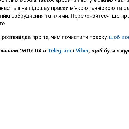
их плям можна також зробити пасту з рівних части
анесіть її на підошву праски м’якою ганчіркою та р
ійкі забруднення та плями. Переконайтеся, що пр
те.
A
розповідав про те, чим почистити праску,
щоб вон
 канали
OBOZ
.
UA
в
Telegram
і
Viber
, щоб бути в кур