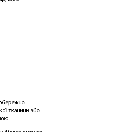
 обережно
кої тканини або
иною.