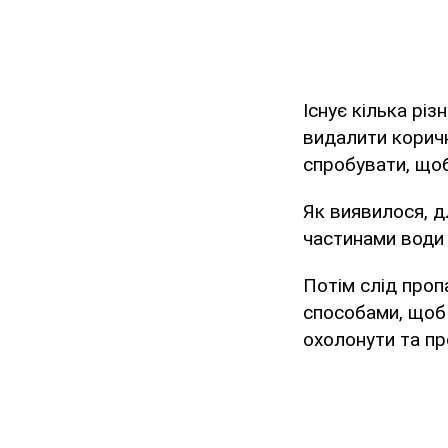
Існує кілька рі
видалити коричн
спробувати, що
Як виявилося, д
частинами води 
Потім слід проп
способами, щоб 
охолонути та пр