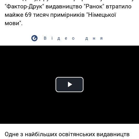
"Фактор-Друк" видавництво "Ранок" втратило
майже 69 тисяч примірників "Німецької
мови".
Відео дня
Play Video
Одне з найбільших освітянських видавництв