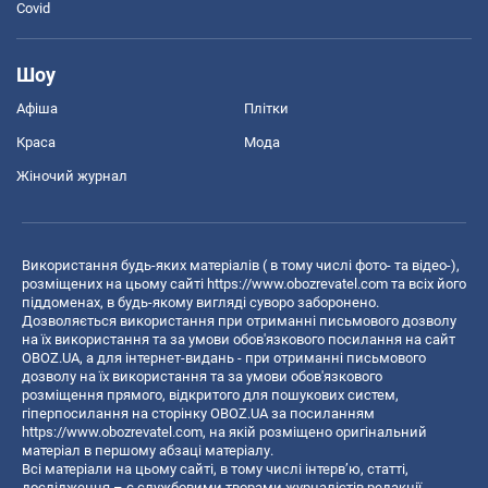
Covid
Шоу
Афіша
Плітки
Краса
Мода
Жіночий журнал
Використання будь-яких матеріалів ( в тому числі фото- та відео-),
розміщених на цьому сайті
https://www.obozrevatel.com
та всіх його
піддоменах, в будь-якому вигляді суворо заборонено.
Дозволяється використання при отриманні письмового дозволу
на їх використання та за умови обов'язкового посилання на сайт
OBOZ.UA, а для інтернет-видань - при отриманні письмового
дозволу на їх використання та за умови обов'язкового
розміщення прямого, відкритого для пошукових систем,
гіперпосилання на сторінку OBOZ.UA за посиланням
https://www.obozrevatel.com
, на якій розміщено оригінальний
матеріал в першому абзаці матеріалу.
Всі матеріали на цьому сайті, в тому числі інтерв’ю, статті,
дослідження – є службовими творами журналістів редакції,