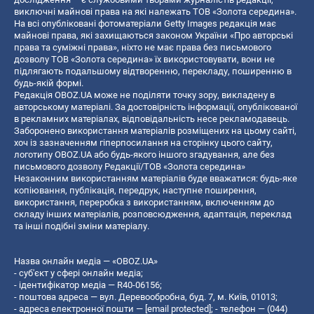
виключні майнові права на які належать ТОВ «Золота середина».
На всі опубліковані фотоматеріали Getty Images редакція має
майнові права, які захищаються законом України «Про авторські
права та суміжні права», ніхто не має права без письмового
дозволу ТОВ «Золота середина» їх використовувати, вони не
підлягають подальшому відтворенню, перекладу, поширенню в
будь-якій формі.
Редакція OBOZ.UA може не поділяти точку зору, викладену в
авторському матеріалі. За достовірність інформації, опублікованої
в рекламних матеріалах, відповідальність несе рекламодавець.
Заборонено використання матеріалів розміщених на цьому сайті,
хоч із зазначенням гіперпосилання на сторінку цього сайту,
логотипу OBOZ.UA або будь-якого іншого згадування, але без
письмового дозволу Редакції/ТОВ «Золота середина»
Незаконним використанням матеріалів буде вважатися: будь-яке
копiювання, публiкацiя, передрук, наступне поширення,
використання, переробка з використанням, включенням до
складу інших матеріалів, розповсюдження, адаптація, переклад
та інші подібні зміни матеріалу.
Назва онлайн медіа — «OBOZ.UA»
- суб'єкт у сфері онлайн медіа;
- ідентифікатор медіа — R40-06156;
- поштова адреса — вул. Деревообробна, буд. 7, м. Київ, 01013;
- адреса електронної пошти —
[email protected]
; - телефон — (044)