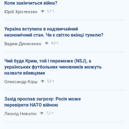
Коли закінчиться війна?
Юрій Хрістензен
5,7 т.
Україна вступила в надзвичайний
економічний стан. Чи є світло вкінці тунелю?
Вадим Денисенко
4,9 т.
Чий буде Крим, той і переможе (NSJ), а
українських футбольних чиновників можуть
назвати вбивцями
Олександр Кірш
5,0 т.
Захід проспав загрозу: Росія може
перевірити НАТО війною
Леонід Невзлін
7,2 т.