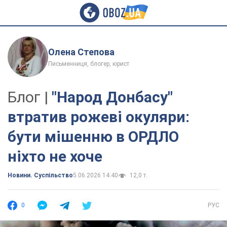
Олена Степова
Письменниця, блогер, юрист
Блог |
"Народ Донбасу"
втратив рожеві окуляри:
бути мішенню в ОРДЛО
ніхто не хоче
Новини. Суспільство
5.06.2026 14:40
12,0 т.
0
РУС