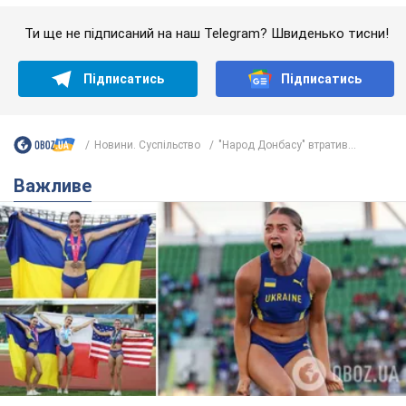
Красуня зі Львова з рекордом виграла
історичну медаль для України на чемпіонаті
світу з легкої атлетики U20. Відео
Наша співвітчизниця блискуче виступила в Орегоні
11 часов назад
50,4 т.
Брітні Спірс зізналася в уколах краси
і показала наслідки невдалої
косметології: ходила так майже
місяць