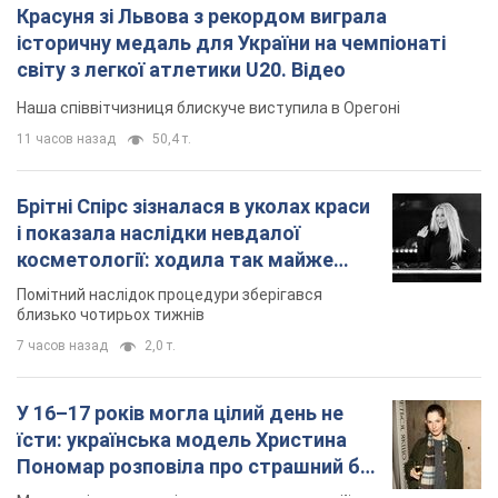
Помітний наслідок процедури зберігався
близько чотирьох тижнів
7 часов назад
2,0 т.
У 16–17 років могла цілий день не
їсти: українська модель Христина
Пономар розповіла про страшний бік
модельної кар’єри
Модель зізналася, які гонорари отримують її
колеги
4 часа назад
3,9 т.