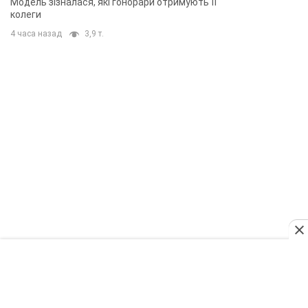
TOP NEWS
Поставлено завдання – вбивати якомога
більше українців: Фейгін назвав "тригери"