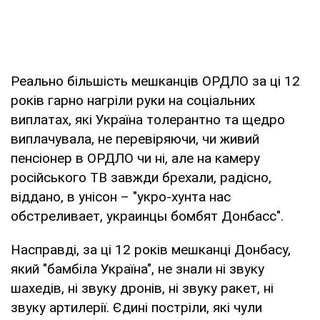
Реально більшість мешканців ОРДЛО за ці 12
років гарно нагріли руки на соціальних
виплатах, які Україна толерантно та щедро
виплачувала, не перевіряючи, чи живий
пенсіонер в ОРДЛО чи ні, але на камеру
російського ТВ завжди брехали, радісно,
віддано, в унісон – "укро-хунта нас
обстреливает, украинцы бомбят Донбасс".
Насправді, за ці 12 років мешканці Донбасу,
який "бамбіла Україна", не знали ні звуку
шахедів, ні звуку дронів, ні звуку ракет, ні
звуку артилерії. Єдині постріли, які чули