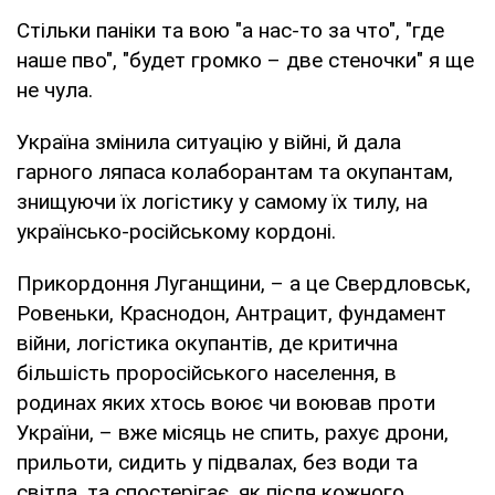
Стільки паніки та вою "а нас-то за что", "где
наше пво", "будет громко – две стеночки" я ще
не чула.
Україна змінила ситуацію у війні, й дала
гарного ляпаса колаборантам та окупантам,
знищуючи їх логістику у самому їх тилу, на
українсько-російському кордоні.
Прикордоння Луганщини, – а це Свердловськ,
Ровеньки, Краснодон, Антрацит, фундамент
війни, логістика окупантів, де критична
більшість проросійського населення, в
родинах яких хтось воює чи воював проти
України, – вже місяць не спить, рахує дрони,
прильоти, сидить у підвалах, без води та
світла, та спостерігає, як після кожного