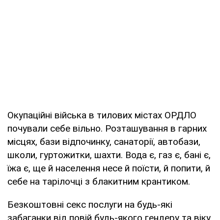
Окупаційні війська в тилових містах ОРДЛО
почували себе вільно. Розташування в гарних
місцях, бази відпочинку, санаторії, автобази,
школи, гуртожитки, шахти. Вода є, газ є, бані є,
їжа є, ще й населення несе й поїсти, й попити, й
себе на тарілочці з блакитним крантиком.
Безкоштовні секс послуги на будь-які
забаганки від повій будь-якого гендеру та віку.