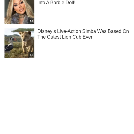
Ти ще не підписаний на наш Telegram? Швиденько тисни!
Підписатись
Підписатись
Новини. Суспільство
"Народ Донбасу" втратив...
Важливе