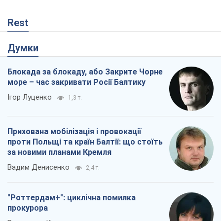
Rest
Думки
Блокада за блокаду, або Закрите Чорне
море – час закривати Росії Балтику
Ігор Луценко
1,3 т.
Прихована мобілізація і провокації
проти Польщі та країн Балтії: що стоїть
за новими планами Кремля
Вадим Денисенко
2,4 т.
"Роттердам+": циклічна помилка
прокурора