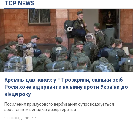
TOP NEWS
Кремль дав наказ: у FT розкрили, скільки осіб
Росія хоче відправити на війну проти України до
кінця року
Посилення примусового вербування супроводжується
зростанням випадків дезертирства
час назад
4,4 т.