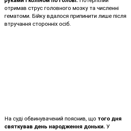
руками і коліном по голові.
Потерпілий
отримав струс головного мозку та численні
гематоми. Бійку вдалося припинити лише після
втручання сторонніх осіб.
На суді обвинувачений пояснив, що
того дня
святкував день народження доньки.
У