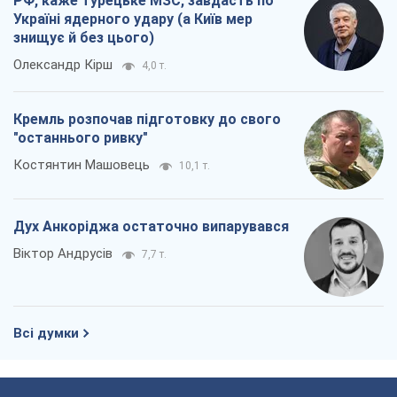
РФ, каже турецьке МЗС, завдасть по
Україні ядерного удару (а Київ мер
знищує й без цього)
Олександр Кірш
4,0 т.
Кремль розпочав підготовку до свого
"останнього ривку"
Костянтин Машовець
10,1 т.
Дух Анкоріджа остаточно випарувався
Віктор Андрусів
7,7 т.
Всі думки