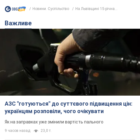
Новини. Суспільство
На Львівщині 15-річна...
Важливе
АЗС "готуються" до суттєвого підвищення цін:
українцям розповіли, чого очікувати
Як на заправках уже змінили вартість пального
9 часов назад
23,0 т.