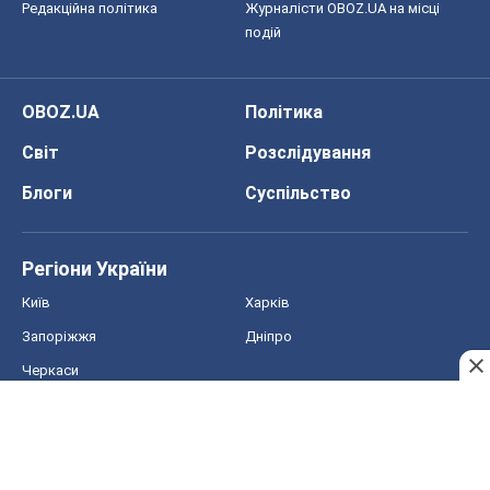
Редакційна політика
Журналісти OBOZ.UA на місці
подій
OBOZ.UA
Політика
Світ
Розслідування
Блоги
Суспільство
Регіони України
Київ
Харків
Запоріжжя
Дніпро
Черкаси
Спорт
Футбол
Баскетбол