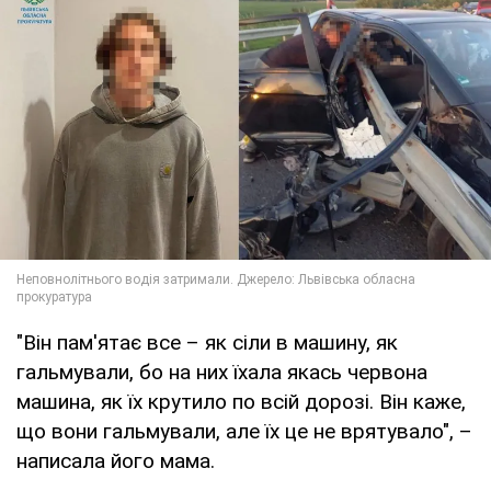
"Він пам'ятає все – як сіли в машину, як
гальмували, бо на них їхала якась червона
машина, як їх крутило по всій дорозі. Він каже,
що вони гальмували, але їх це не врятувало", –
написала його мама.