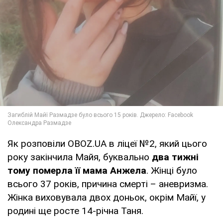
Як розповіли OBOZ.UA в ліцеї №2, який цього
року закінчила Майя, буквально
два тижні
тому померла її мама Анжела
. Жінці було
всього 37 років, причина смерті – аневризма.
Жінка виховувала двох доньок, окрім Майї, у
родині ще росте 14-річна Таня.