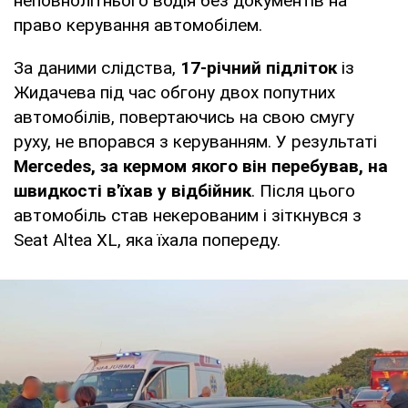
неповнолітнього водія без документів на
право керування автомобілем.
За даними слідства,
17-річний підліток
із
Жидачева під час обгону двох попутних
автомобілів, повертаючись на свою смугу
руху, не впорався з керуванням. У результаті
Mercedes, за кермом якого він перебував, на
швидкості в'їхав у відбійник
. Після цього
автомобіль став некерованим і зіткнувся з
Seat Altea XL, яка їхала попереду.