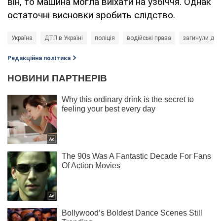
він, то машина могла виїхати на узбіччя. Однак
остаточні висновки зробить слідство.
Україна
ДТП в Україні
поліція
водійські права
загинули діт
Редакційна політика