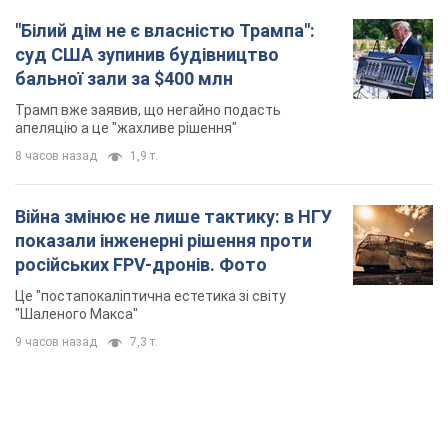
"Білий дім не є власністю Трампа":
суд США зупинив будівництво
бальної зали за $400 млн
Трамп вже заявив, що негайно подасть
апеляцію а це "жахливе рішення"
8 часов назад
1,9 т.
Війна змінює не лише тактику: в НГУ
показали інженерні рішення проти
російських FPV-дронів. Фото
Це "постапокаліптична естетика зі світу
"Шаленого Макса"
9 часов назад
7,3 т.