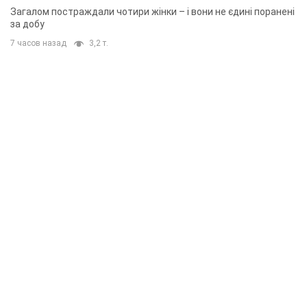
Загалом постраждали чотири жінки – і вони не єдині поранені
за добу
7 часов назад
3,2 т.