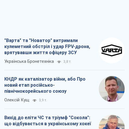
"Варта" та "Новатор" витримали
кулеметний обстріл і удар FPV-дрона,
врятувавши життя офіцеру ЗСУ
Українська Бронетехніка
3,8 т.
КНДР як каталізатор війни, або Про
новий етап російсько-
північнокорейського союзу
Олексій Кущ
3,9 т.
Вихід до еліти ЧС та тріумф "Сокола":
що відбувається в українському хокеї