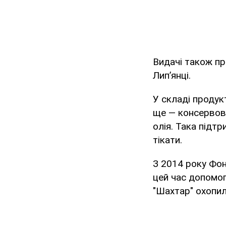
Видачі також пр
Лип’янці.
У складі продук
ще — консервова
олія. Така підт
тікати.
З 2014 року Фон
цей час допомог
"Шахтар" охопил