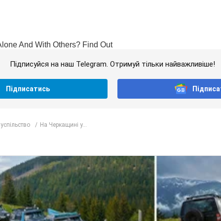
Підписуйся на наш Telegram. Отримуй тільки найважливіше!
Підписатись
Підписа
успільство
На Черкащині у...