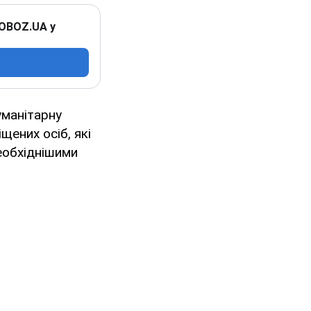
 OBOZ.UA у
уманітарну
ених осіб, які
необхіднішими