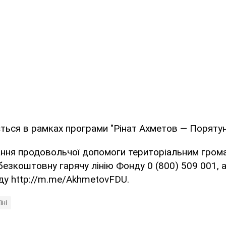
ься в рамках програми "Рінат Ахметов — Порятун
ання продовольчої допомоги територіальним гром
безкоштовну гарячу лінію Фонду 0 (800) 509 001, 
у http://m.me/AkhmetovFDU.
їні