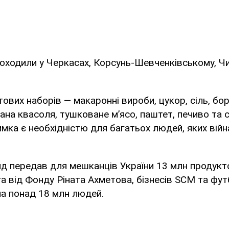
оходили у Черкасах, Корсунь-Шевченківському, Чи
тових наборів — макаронні вироби, цукор, сіль, бо
на квасоля, тушковане м’ясо, паштет, печиво та
римка є необхідністю для багатьох людей, яких вій
д передав для мешканців України 13 млн продукто
а від Фонду Ріната Ахметова, бізнесів SCM та фу
а понад 18 млн людей.