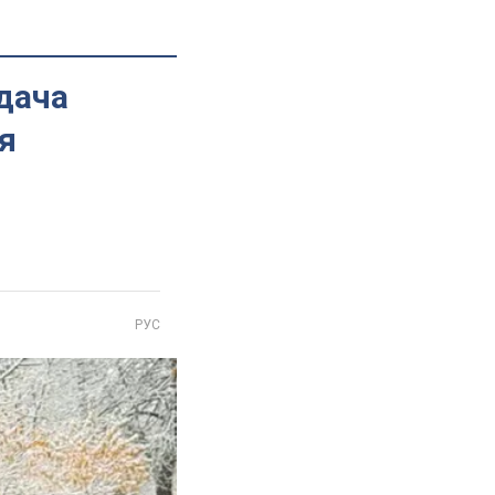
идача
я
РУС