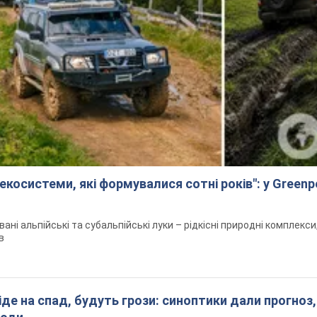
екосистеми, які формувалися сотні років": у Green
вані альпійські та субальпійські луки – рідкісні природні комплекс
в
піде на спад, будуть грози: синоптики дали прогноз,