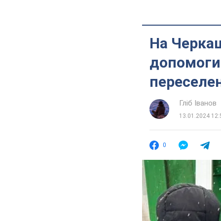
На Черкащ
допомоги 
переселе
Гліб Іванов
13.01.2024 12:
0