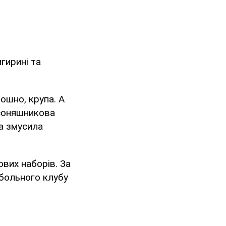
гирині та
рошно, крупа. А
 соняшникова
на змусила
вих наборів. За
тбольного клубу