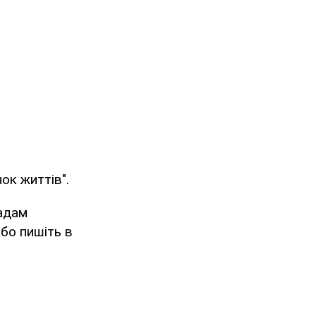
ок життів".
адам
або пишіть в