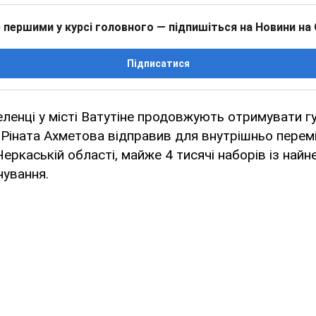
 першими у курсі головного — підпишіться на Новини на
Підписатися
ленці у місті Ватутіне продовжують отримувати г
Ріната Ахметова відправив для внутрішньо переміщ
Черкаській області, майже 4 тисячі наборів із най
чування.