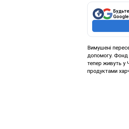
Будьте
Google
Вимушені пересе
допомогу. Фонд 
тепер живуть у 
продуктами хар