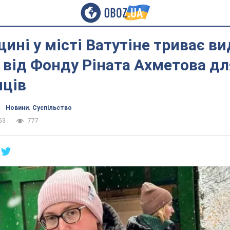
ині у місті Ватутіне триває в
від Фонду Ріната Ахметова дл
нців
Новини. Суспільство
53
777