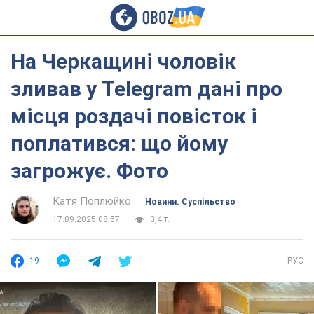
На Черкащині чоловік
зливав у Telegram дані про
місця роздачі повісток і
поплатився: що йому
загрожує. Фото
Катя Поплюйко
Новини. Суспільство
17.09.2025 08:57
3,4 т.
19
РУС