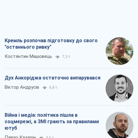
Кремль розпочав підготовку до свого
"останнього ривку"
Костянтин Машовець
7,3 т.
Дух Анкоріджа остаточно випарувався
Віктор Андрусів
6,8 т.
Війна і медіа: політика пішла в
соцмережі, а ЗМІ грають за правилами
ютуб
Павло Казарін
3,6 т.