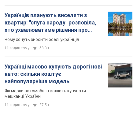
Українців планують виселяти з
квартир: "слуга народу" розповіла,
хто ухвалюватиме рішення про
знесення будинків
Чому хочуть зносити оселі українців
11 годин тому
58,3 т.
Українці масово купують дорогі нові
авто: скільки коштує
найпопулярніша модель
Які марки автомобілів воліють купувати
мешканці України
11 годин тому
37,5 т.