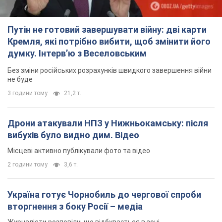
Путін не готовий завершувати війну: дві карти
Кремля, які потрібно вибити, щоб змінити його
думку. Інтерв’ю з Веселовським
Без зміни російських розрахунків швидкого завершення війни
не буде
3 години тому
21,2 т.
Дрони атакували НПЗ у Нижньокамську: після
вибухів було видно дим. Відео
Місцеві активно публікували фото та відео
2 години тому
3,6 т.
Україна готує Чорнобиль до чергової спроби
вторгнення з боку Росії – медіа
Журналісти розповіли, що відбувається в зоні