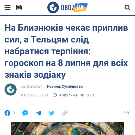
На Близнюків чекає приплив
сил, а Тельцям слід
набратися терпіння:
гороскоп на 8 липня для всіх
знаків зодіаку
AstroOboz
Новини. Суспільство
8.07.2026 05:03
4 хвилини
8,7 т.
0
РУС