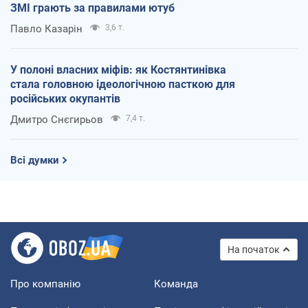
ЗМІ грають за правилами ютуб
Павло Казарін
3,6 т.
У полоні власних міфів: як Костянтинівка
стала головною ідеологічною пасткою для
російських окупантів
Дмитро Снєгирьов
7,4 т.
Всі думки
На початок
Про компанію
Команда