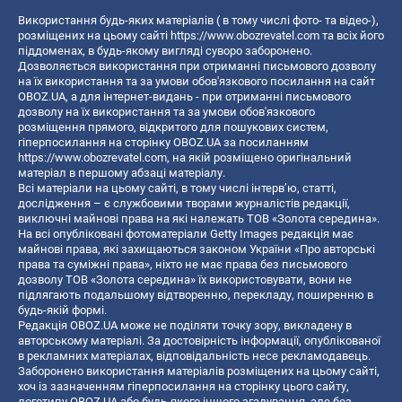
Використання будь-яких матеріалів ( в тому числі фото- та відео-),
розміщених на цьому сайті
https://www.obozrevatel.com
та всіх його
піддоменах, в будь-якому вигляді суворо заборонено.
Дозволяється використання при отриманні письмового дозволу
на їх використання та за умови обов'язкового посилання на сайт
OBOZ.UA, а для інтернет-видань - при отриманні письмового
дозволу на їх використання та за умови обов'язкового
розміщення прямого, відкритого для пошукових систем,
гіперпосилання на сторінку OBOZ.UA за посиланням
https://www.obozrevatel.com
, на якій розміщено оригінальний
матеріал в першому абзаці матеріалу.
Всі матеріали на цьому сайті, в тому числі інтерв’ю, статті,
дослідження – є службовими творами журналістів редакції,
виключні майнові права на які належать ТОВ «Золота середина».
На всі опубліковані фотоматеріали Getty Images редакція має
майнові права, які захищаються законом України «Про авторські
права та суміжні права», ніхто не має права без письмового
дозволу ТОВ «Золота середина» їх використовувати, вони не
підлягають подальшому відтворенню, перекладу, поширенню в
будь-якій формі.
Редакція OBOZ.UA може не поділяти точку зору, викладену в
авторському матеріалі. За достовірність інформації, опублікованої
в рекламних матеріалах, відповідальність несе рекламодавець.
Заборонено використання матеріалів розміщених на цьому сайті,
хоч із зазначенням гіперпосилання на сторінку цього сайту,
логотипу OBOZ.UA або будь-якого іншого згадування, але без