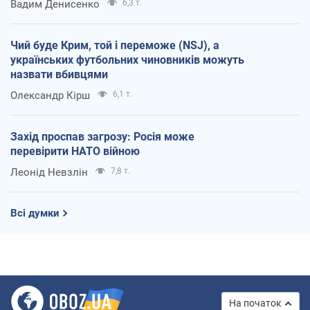
Вадим Денисенко
6,3 т.
Чий буде Крим, той і переможе (NSJ), а
українських футбольних чиновників можуть
назвати вбивцями
Олександр Кірш
6,1 т.
Захід проспав загрозу: Росія може
перевірити НАТО війною
Леонід Невзлін
7,8 т.
Всі думки
На початок