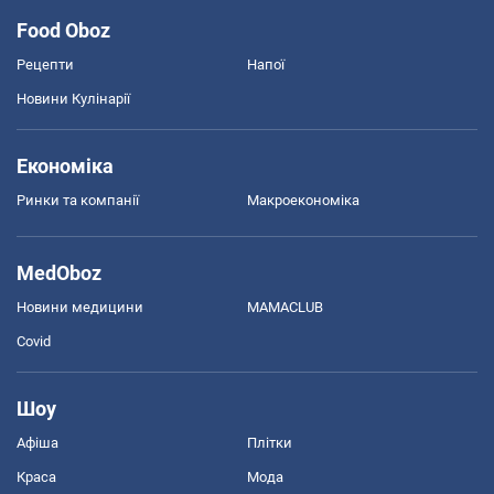
Food Oboz
Рецепти
Напої
Новини Кулінарії
Економіка
Ринки та компанії
Макроекономіка
MedOboz
Новини медицини
MAMACLUB
Covid
Шоу
Афіша
Плітки
Краса
Мода