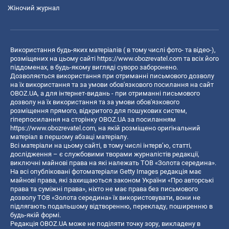
Жіночий журнал
Використання будь-яких матеріалів ( в тому числі фото- та відео-),
розміщених на цьому сайті
https://www.obozrevatel.com
та всіх його
піддоменах, в будь-якому вигляді суворо заборонено.
Дозволяється використання при отриманні письмового дозволу
на їх використання та за умови обов'язкового посилання на сайт
OBOZ.UA, а для інтернет-видань - при отриманні письмового
дозволу на їх використання та за умови обов'язкового
розміщення прямого, відкритого для пошукових систем,
гіперпосилання на сторінку OBOZ.UA за посиланням
https://www.obozrevatel.com
, на якій розміщено оригінальний
матеріал в першому абзаці матеріалу.
Всі матеріали на цьому сайті, в тому числі інтерв’ю, статті,
дослідження – є службовими творами журналістів редакції,
виключні майнові права на які належать ТОВ «Золота середина».
На всі опубліковані фотоматеріали Getty Images редакція має
майнові права, які захищаються законом України «Про авторські
права та суміжні права», ніхто не має права без письмового
дозволу ТОВ «Золота середина» їх використовувати, вони не
підлягають подальшому відтворенню, перекладу, поширенню в
будь-якій формі.
Редакція OBOZ.UA може не поділяти точку зору, викладену в