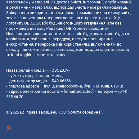
авторському матеріалі. За достовірність інформації, опублікованої
в рекламних матеріалах, відповідальність несе рекламодавець.
Заборонено використання матеріалів розміщених на цьому сайті,
хоч із зазначенням гіперпосилання на сторінку цього сайту,
логотипу OBOZ.UA або будь-якого іншого згадування, але без
письмового дозволу Редакції/ТОВ «Золота середина»
Незаконним використанням матеріалів буде вважатися: будь-яке
копiювання, публiкацiя, передрук, наступне поширення,
використання, переробка з використанням, включенням до
складу інших матеріалів, розповсюдження, адаптація, переклад
та інші подібні зміни матеріалу.
Назва онлайн медіа — «OBOZ.UA»
- суб'єкт у сфері онлайн медіа;
- ідентифікатор медіа — R40-06156;
- поштова адреса — вул. Деревообробна, буд. 7, м. Київ, 01013;
- адреса електронної пошти —
[email protected]
; - телефон — (044)
585 46 20
© 2026 Всі права захищені, ТОВ "Золота середина".