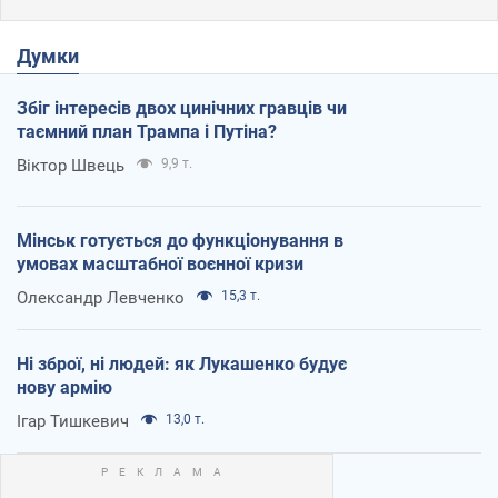
Думки
Збіг інтересів двох цинічних гравців чи
таємний план Трампа і Путіна?
Віктор Швець
9,9 т.
Мінськ готується до функціонування в
умовах масштабної воєнної кризи
Олександр Левченко
15,3 т.
Ні зброї, ні людей: як Лукашенко будує
нову армію
Ігар Тишкевич
13,0 т.